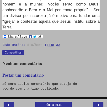
homem e a mulher: "vocês serão como Deus,
conhecerão o Bem e o Mal por conta própria"... Ser
um divisor por natureza já é motivo para fundar uma
“igreja” e contestar aquela que Jesus institui sobre a
Terra.
João Batista
dia/hora
14:48:00
Compartilhar
Nenhum comentário:
Postar um comentário
Só será aceito comentário que esteja de
acordo com o artigo publicado.
‹
›
Página inicial