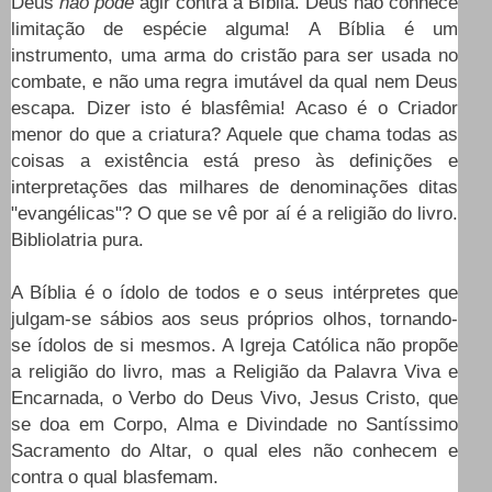
Deus
não pode
agir contra a Bíblia. Deus não conhece
limitação de espécie alguma! A Bíblia é um
instrumento, uma arma do cristão para ser usada no
combate, e não uma regra imutável da qual nem Deus
escapa. Dizer isto é blasfêmia! Acaso é o Criador
menor do que a criatura? Aquele que chama todas as
coisas a existência está preso às definições e
interpretações das milhares de denominações ditas
"evangélicas"? O que se vê por aí é a religião do livro.
Bibliolatria pura.
A Bíblia é o ídolo de todos e o seus intérpretes que
julgam-se sábios aos seus próprios olhos, tornando-
se ídolos de si mesmos. A Igreja Católica não propõe
a religião do livro, mas a Religião da Palavra Viva e
Encarnada, o Verbo do Deus Vivo, Jesus Cristo, que
se doa em Corpo, Alma e Divindade no Santíssimo
Sacramento do Altar, o qual eles não conhecem e
contra o qual blasfemam.