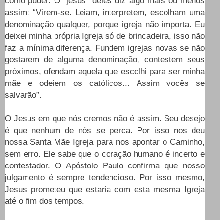
como puder. O "jesus" deles diz algo mais ou menos
assim: “Virem-se. Leiam, interpretem, escolham uma
denominação qualquer, porque igreja não importa. Eu
deixei minha própria Igreja só de brincadeira, isso não
faz a mínima diferença. Fundem igrejas novas se não
gostarem de alguma denominação, contestem seus
próximos, ofendam aquela que escolhi para ser minha
mãe e odeiem os católicos... Assim vocês se
salvarão”.
O Jesus em que nós cremos não é assim. Seu desejo
é que nenhum de nós se perca. Por isso nos deu
nossa Santa Mãe Igreja para nos apontar o Caminho,
sem erro. Ele sabe que o coração humano é incerto e
contestador. O Apóstolo Paulo confirma que nosso
julgamento é sempre tendencioso. Por isso mesmo,
Jesus prometeu que estaria com esta mesma Igreja
até o fim dos tempos.