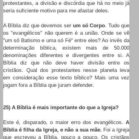
protestantes, a divisão e discórdia que há no meio já
seria suficiente motivo para me afastar deles.
A Bíblia diz que devemos ser
um só Corpo
. Tudo que
os "evangélicos" não querem é a união. Onde se vê
"um só Batismo e uma só Fé" entre eles? Ao invés da
determinação bíblica, existem mais de 50.000
denominações diferentes e divergentes entre si. A
Bíblia diz que não deve haver divisão entre os
cristãos. Qual dos protestantes nesse planeta leva
em consideração esse texto bíblico? Mais uma vez
jogam fora a Bíblia que juram defender.
25) A Bíblia é mais importante do que a Igreja?
Este é, disparado, o maior erro dos evangélicos.
A
Bíblia é filha da Igreja, e não a sua mãe.
Foi a Igreja
que escreveu a Bíblia, pouco a pouco. Os cristãos