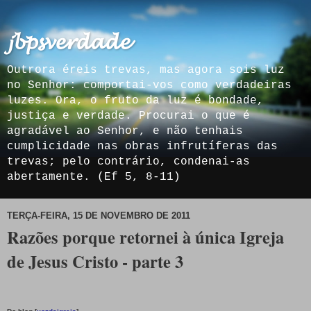
𝓳𝓫𝓹𝓼𝓿𝓮𝓻𝓭𝓪𝓭𝓮
Outrora éreis trevas, mas agora sois luz
no Senhor: comportai-vos como verdadeiras
luzes. Ora, o fruto da luz é bondade,
justiça e verdade. Procurai o que é
agradável ao Senhor, e não tenhais
cumplicidade nas obras infrutíferas das
trevas; pelo contrário, condenai-as
abertamente. (Ef 5, 8-11)
TERÇA-FEIRA, 15 DE NOVEMBRO DE 2011
Razões porque retornei à única Igreja
de Jesus Cristo - parte 3