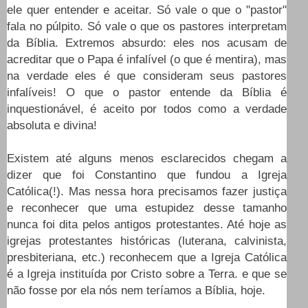
ele quer entender e aceitar. Só vale o que o "pastor"
fala no púlpito. Só vale o que os pastores interpretam
da Bíblia. Extremos absurdo: eles nos acusam de
acreditar que o Papa é infalível (o que é mentira), mas
na verdade eles é que consideram seus pastores
infalíveis! O que o pastor entende da Bíblia é
inquestionável, é aceito por todos como a verdade
absoluta e divina!
Existem até alguns menos esclarecidos chegam a
dizer que foi Constantino que fundou a Igreja
Católica(!). Mas nessa hora precisamos fazer justiça
e reconhecer que uma estupidez desse tamanho
nunca foi dita pelos antigos protestantes. Até hoje as
igrejas protestantes históricas (luterana, calvinista,
presbiteriana, etc.) reconhecem que a Igreja Católica
é a Igreja instituída por Cristo sobre a Terra. e que se
não fosse por ela nós nem teríamos a Bíblia, hoje.