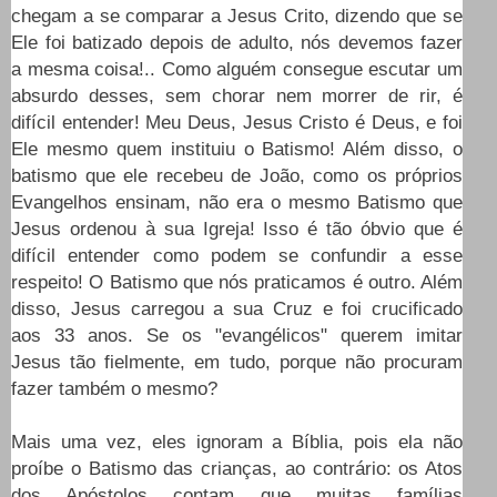
chegam a se comparar a Jesus Crito, dizendo que se
Ele foi batizado depois de adulto, nós devemos fazer
a mesma coisa!.. Como alguém consegue escutar um
absurdo desses, sem chorar nem morrer de rir, é
difícil entender! Meu Deus, Jesus Cristo é Deus, e foi
Ele mesmo quem instituiu o Batismo! Além disso, o
batismo que ele recebeu de João, como os próprios
Evangelhos ensinam, não era o mesmo Batismo que
Jesus ordenou à sua Igreja! Isso é tão óbvio que é
difícil entender como podem se confundir a esse
respeito! O Batismo que nós praticamos é outro. Além
disso, Jesus carregou a sua Cruz e foi crucificado
aos 33 anos. Se os "evangélicos" querem imitar
Jesus tão fielmente, em tudo, porque não procuram
fazer também o mesmo?
Mais uma vez, eles ignoram a Bíblia, pois ela não
proíbe o Batismo das crianças, ao contrário: os Atos
dos Apóstolos contam que muitas
famílias