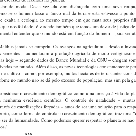
estar de moda. Desta vez ela vem disfarçada com uma nova roupa
omo se o homem fosse o único mal da terra e esta estivesse a ponto 
e exalta a ecologia ao mesmo tempo em que mata seus próprios fil
que nos foi dado, é verdade também que temos um dever de justiça de
amental entender que o mundo está em função do homem – para ser uti
Malthus jamais se cumpriu. Os avanços na agricultura – desde a inven
ra as sementes – aumentaram a produção agrícola de modo vertiginoso 
ivadas hoje – segundo dados do Banco Mundial e da ONU – chegam som
ltivadas no mundo. Além disso, as novas tecnologias constantemente p
is de cultivo – como, por exemplo, muitos hectares de terras antes consi
ta fome no mundo não se dá pelo excesso de população, mas sim pela g
 considerar o crescimento demográfico como uma ameaça à vida do pla
 nenhuma evidência científica. O controle de natalidade – muitas
ravés de esterilizações forçadas – antes de ser uma solução para o resp
borto, como forma de controlar o crescimento demográfico, traz uma “
 ser da humanidade. Como podemos querer respeitar o planeta se não
hos?
xxx