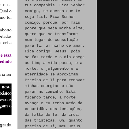
o ou a
tua companhia. Fica Senhor
 Qual o
comigo, se queres que te
omo foi
seja fiel. Fica Senhor
comigo, porque, por mais
pobre que seja minha alma,
 aborto
quero que se transforme
ortadas
num lugar de consolação
 crise
para Ti, um ninho de amor.
Fica comigo, Jesus, pois
é essa
se faz tarde e o dia chega
iedade
ao fim; a vida passa, e a
morte, o julgamento e a
ria ser
eternidade se aproximam.
Preciso de Ti para renovar
 neste
minhas energias e não
parar no caminho. Está
básico
ficando tarde, a morte
essoas
avança e eu tenho medo da
rgam o
escuridão, das tentações,
da falta de fé, da cruz,
das tristezas. Oh, quanto
agrada
preciso de Ti, meu Jesus,