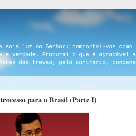
a sois luz no Senhor: comportai-vos como 
a e verdade. Procurai o que é agradável a
feras das trevas; pelo contrário, condena
rocesso para o Brasil (Parte I)