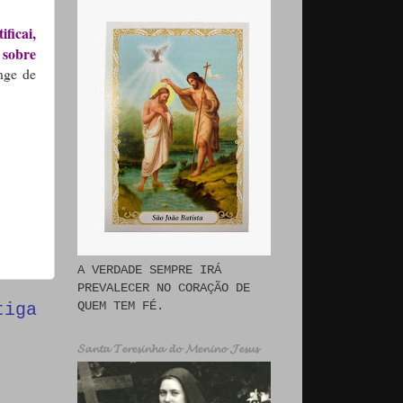
ficai,
e sobre
nge de
A VERDADE SEMPRE IRÁ
PREVALECER NO CORAÇÃO DE
QUEM TEM FÉ.
tiga
𝓢𝓪𝓷𝓽𝓪 𝓣𝓮𝓻𝓮𝓼𝓲𝓷𝓱𝓪 𝓭𝓸 𝓜𝓮𝓷𝓲𝓷𝓸 𝓙𝓮𝓼𝓾𝓼