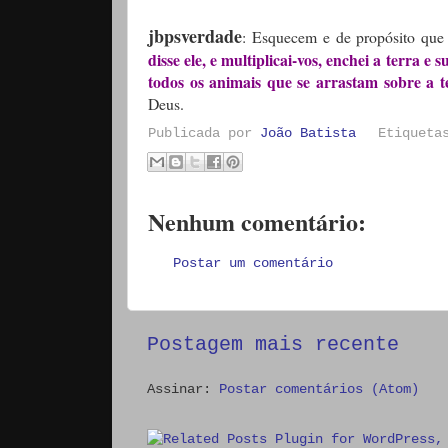
jbpsverdade
: Esquecem e de propósito que
disse ele, e multiplicai-vos, enchei a terra e
todos os animais que se arrastam sobre a t
Deus.
Publicada por
João Batista
Etiquet
Nenhum comentário:
Postar um comentário
Postagem mais recente
Assinar:
Postar comentários (Atom)