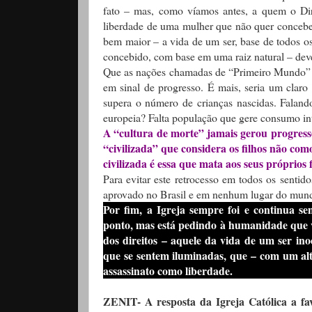
fato – mas, como víamos antes, a quem o Dir
liberdade de uma mulher que não quer conceber
bem maior – a vida de um ser, base de todos os
concebido, com base em uma raiz natural – dever
Que as nações chamadas de “Primeiro Mundo” ten
em sinal de progresso. É mais, seria um claro
supera o número de crianças nascidas. Faland
europeia? Falta população que gere consumo i
A “cultura de morte” jamais gerou progresso
“civilizada” que considera os filhos não 
civilizada é essa que mata aos seus próprio
Para evitar este retrocesso em todos os sentido
aprovado no Brasil e em nenhum lugar do mun
Por fim, a Igreja sempre foi e continua s
ponto, mas está pedindo à humanidade que v
dos direitos – aquele da vida de um ser in
que se sentem iluminadas, que – com um al
assassinato como liberdade.
ZENIT- A resposta da Igreja Católica a f