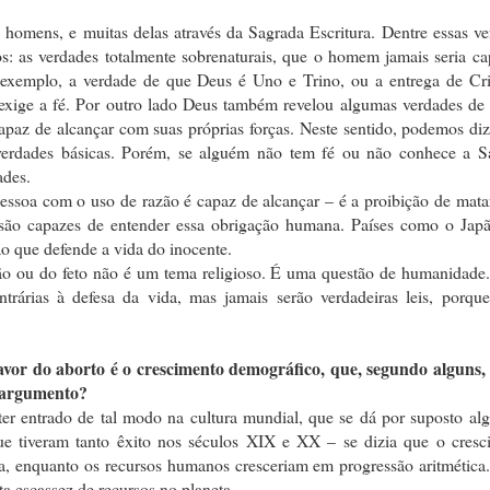
homens, e muitas delas através da Sagrada Escritura. Dentre essas ve
os: as verdades totalmente sobrenaturais, que o homem jamais seria c
 exemplo, a verdade de que Deus é Uno e Trino, ou a entrega de Cri
, exige a fé. Por outro lado Deus também revelou algumas verdades d
apaz de alcançar com suas próprias forças. Neste sentido, podemos di
verdades básicas. Porém, se alguém não tem fé ou não conhece a S
ades.
essoa com o uso de razão é capaz de alcançar – é a proibição de mat
ãs são capazes de entender essa obrigação humana. Países como o Japã
ão que defende a vida do inocente.
ião ou do feto não é um tema religioso. É uma questão de humanidade.
ntrárias à defesa da vida, mas jamais serão verdadeiras leis, porque
or do aborto é o crescimento demográfico, que, segundo alguns, 
e argumento?
er entrado de tal modo na cultura mundial, que se dá por suposto alg
ue tiveram tanto êxito nos séculos XIX e XX – se dizia que o cresc
a, enquanto os recursos humanos cresceriam em progressão aritmética
 escassez de recursos no planeta.