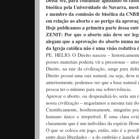
Dessa vez, para continuar ajudando os catól
bioética pela Universidade de Navarra, mes
e membro da comissão de bioética da CNBB,
em relação ao aborto e ao perigo da aprova
Hoje publicamos a primeira parte dessa entr
ZENIT: Por que o aborto não deve ser lega
alegam que a aprovação do aborto numa naç
da Igreja católica não é uma visão redutiva 
PE. HELIO: O Direito nasceu – historicamente
posses materiais poderia vir a pressionar – atr
Direito, na raiz da civilização, surge para de
Direito possui uma raiz natural, ou seja, deve 
anteriormente, podemos ver que a base natural 
pessoa ter o mínimo para sua sobrevivência.
Aprovar o aborto, ou despenalizá-lo, seria um 
nossa civilização – negaríamos a mesma raiz do D
Cientificamente, hordiernamente, ninguém
humano único e irrepetível. É uma clara evi
claramente que é um indivíduo da espécie
Homo
O que se coloca em jogo, então, não é a possi
entre duas liberdades – a do embrião e àquela d