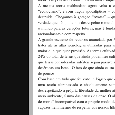
A mesma teoria malthusiana agora volta a 
“ecologismo”, e com traços apocalípticos – c
destruída. Chegamos à geração “Avatar” – qu
verdade que não podemos desrespeitar o mundo 
o mundo para as gerações futuras, mas é fund
racionalmente e com respeito.
A grande escassez de recursos anunciada por 
trator até as altas tecnologias utilizadas pa
maior que qualquer previsão. As terras cult
24% do total de terras que ainda podem ser cu
que terras consideradas inférteis sejam passíve
desérticas em Israel. O fato de que ainda exis
de poucos.
Com base em tudo que foi visto, é lógico que
uma teoria ultrapassada e absolutamente sem
desrespeitando a própria liberdade da mulher at
meio ambiente, é uma das causas da crise. O a
de morte” incompatível com o próprio modo de
capazes nem mesmo de respeitar aos nossos fil