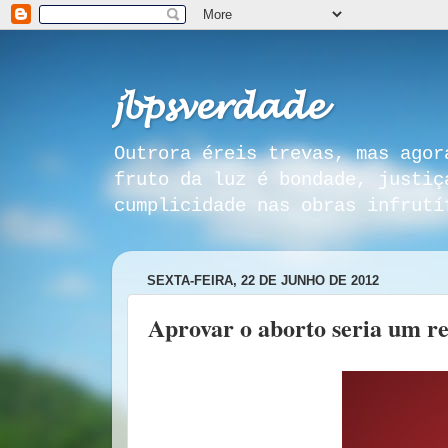
𝓳𝓫𝓹𝓼𝓿𝓮𝓻𝓭𝓪𝓭𝓮
Outrora éreis trevas, mas agor
fruto da luz é bondade, justiç
cumplicidade nas obras infrutí
SEXTA-FEIRA, 22 DE JUNHO DE 2012
Aprovar o aborto seria um ret