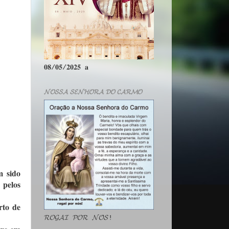
𝟎𝟖/𝟎𝟓/𝟐𝟎𝟐𝟓 𝐚
𝓝𝓞𝓢𝓢𝓐 𝓢𝓔𝓝𝓗𝓞𝓡𝓐 𝓓𝓞 𝓒𝓐𝓡𝓜𝓞
m sido
 pelos
rto de
𝓡𝓞𝓖𝓐𝓘 𝓟𝓞𝓡 𝓝𝓞́𝓢!