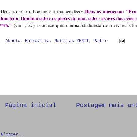
Deus os abençoou: "Fruti
 Deus ao criar o homem e a mulher disse:
 submetei-a. Dominai sobre os peixes do mar, sobre as aves dos céus 
erra."
(Gn 1, 27), acontece que a humanidade está cada vez mais lo
as:
Aborto
,
Entrevista
,
Noticias ZENIT
,
Padre
Página inicial
Postagem mais an