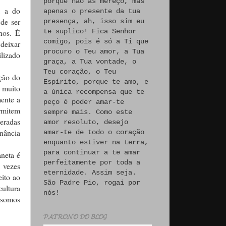
porque não às mereço, mas
, a do
apenas o presente da tua
de ser
presença, ah, isso sim eu
hos. É
te suplico! Fica Senhor
comigo, pois é só a Ti que
 deixar
procuro o Teu amor, a Tua
lizado
graça, a Tua vontade, o
Teu coração, o Teu
ção do
Espírito, porque te amo, e
e muito
a única recompensa que te
ente a
peço é poder amar-te
ermitem
sempre mais. Como este
deradas
amor resoluto, desejo
anância
amar-te de todo o coração
enquanto estiver na terra,
para continuar a te amar
neta é
perfeitamente por toda a
 vezes
eternidade. Assim seja.
eito ao
São Padre Pio, rogai por
cultura
nós!
 somos
𝓟𝓐𝓣𝓡𝓞𝓝𝓞 𝓓𝓞 𝓑𝓛𝓞𝓖