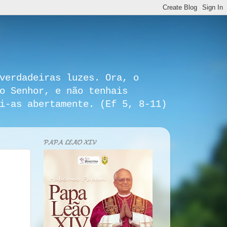
verdadeiras luzes. Ora, o
o Senhor, e não tenhais
i-as abertamente. (Ef 5, 8-11)
𝓟𝓐𝓟𝓐 𝓛𝓔𝓐̃𝓞 𝓧𝓘𝓥