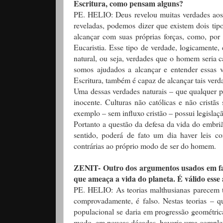
Escritura, como pensam alguns?
PE. HELIO: Deus revelou muitas verdades aos 
reveladas, podemos dizer que existem dois tip
alcançar com suas próprias forças, como, por
Eucaristia. Esse tipo de verdade, logicamente
natural, ou seja, verdades que o homem seria c
somos ajudados a alcançar e entender essas 
Escritura, também é capaz de alcançar tais verd
Uma dessas verdades naturais – que qualquer p
inocente. Culturas não católicas e não crist
exemplo – sem influxo cristão – possui legislaç
Portanto a questão da defesa da vida do embr
sentido, poderá de fato um dia haver leis co
contrárias ao próprio modo de ser do homem.
ZENIT- Outro dos argumentos usados em fav
que ameaça a vida do planeta. É válido ess
PE. HELIO: As teorias malthusianas parecem t
comprovadamente, é falso. Nestas teorias – q
populacional se daria em progressão geométric
modo, em poucas décadas, haveria uma completa