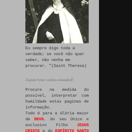
Eu sempre digo toda a
verdade; se você não quer
saber, não venha me
procurar. ”(Saint Theresa)
𝓢𝓮𝓳𝓪𝓶 𝓫𝓮𝓶 𝓿𝓲𝓷𝓭𝓸𝓼 𝓪𝓶𝓪𝓭𝓸𝓼!!
Procure na medida do
possível, interpretar com
humildade estas paginas de
informação.
Tudo é para a Glória maior
de
DEUS
, do seu Único e
exclusivo Filho
JESUS
CRISTO
e do
ESPÍRITO SANTO