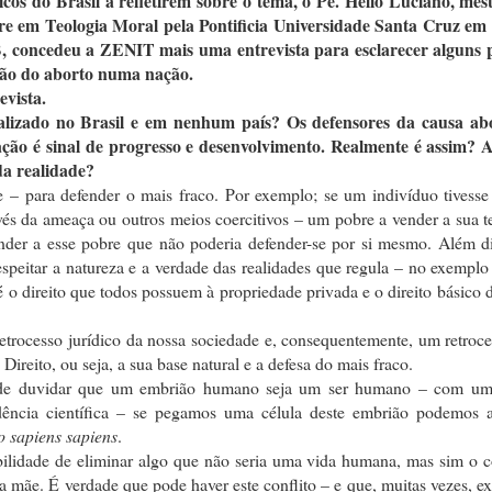
icos do Brasil a refletirem sobre o tema, o Pe. Helio Luciano, mes
tre em Teologia Moral pela Pontificia Universidade Santa Cruz e
 concedeu a ZENIT mais uma entrevista para esclarecer alguns 
ção do aborto numa nação.
evista.
lizado no Brasil e em nenhum país? Os defensores da causa abo
ão é sinal de progresso e desenvolvimento. Realmente é assim? A
da realidade?
 – para defender o mais fraco. Por exemplo; se um indivíduo tivesse 
avés da ameaça ou outros meios coercitivos – um pobre a vender a sua t
fender a esse pobre que não poderia defender-se por si mesmo. Além d
respeitar a natureza e a verdade das realidades que regula – no exemplo
é o direito que todos possuem à propriedade privada e o direito básico
retrocesso jurídico da nossa sociedade e, consequentemente, um retroc
ireito, ou seja, a sua base natural e a defesa do mais fraco.
 pode duvidar que um embrião humano seja um ser humano – com 
dência científica – se pegamos uma célula deste embrião podemos a
 sapiens sapiens
.
bilidade de eliminar algo que não seria uma vida humana, mas sim o c
a mãe. É verdade que pode haver este conflito – e que, muitas vezes, ex