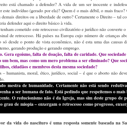
eito está chamado a defender? A vida de um ser inocente e indefes
 este indivíduo (gerado por ela)? Quem é o mais débil, o mais fraco?
 demais direitos ou a liberdade de outro? Certamente o Direito – tal c
ia defender aqui o direito básico à vida.
ham cometido este retrocesso civilizatório e jurídico não converte o
 sinal de retrocesso. Há países na Europa cujo número de crianças ab
o só desde o ponto de vista econômico, não é esta uma das causas da
nterno, gerando produção e gerando emprego.
. Gera egoísmo, falta de doação, falta de caridade. Que sociedade 
como um bem, mas como um mero problema a ser eliminado? Que soc
s filhos, cidadãos e membros desta mesma sociedade?
s – humanista, moral, ético, jurídico, social – é que o aborto não deve
do.
endo mestra de humanidade. Certamente não está sendo redutiva
enha a ser humana de fato. Está pedindo que respeitemos o mais 
ocente. O reducionismo não é da Igreja, mas sim deste grupo de p
to grau de miopia – enxergam o retrocesso como progresso, enxe
avor da vida do nascituro é uma resposta somente baseada na S