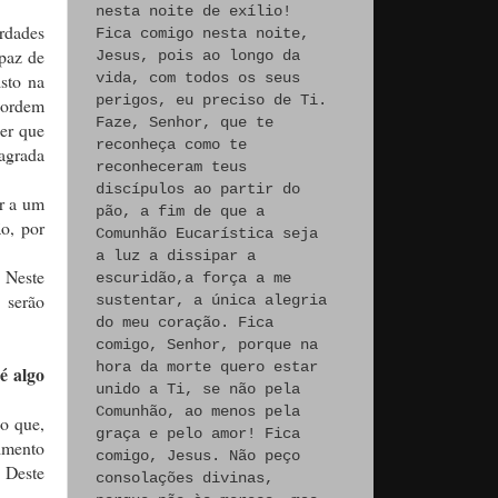
nesta noite de exílio!
rdades
Fica comigo nesta noite,
apaz de
Jesus, pois ao longo da
sto na
vida, com todos os seus
perigos, eu preciso de Ti.
e ordem
Faze, Senhor, que te
zer que
reconheça como te
agrada
reconheceram teus
discípulos ao partir do
ar a um
pão, a fim de que a
o, por
Comunhão Eucarística seja
a luz a dissipar a
 Neste
escuridão,a força a me
 serão
sustentar, a única alegria
do meu coração. Fica
comigo, Senhor, porque na
hora da morte quero estar
é algo
unido a Ti, se não pela
Comunhão, ao menos pela
o que,
graça e pelo amor! Fica
imento
comigo, Jesus. Não peço
. Deste
consolações divinas,