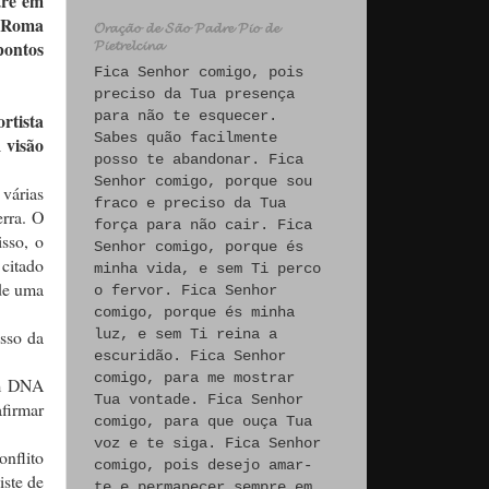
tre em
m Roma
𝓞𝓻𝓪𝓬̧𝓪̃𝓸 𝓭𝓮 𝓢𝓪̃𝓸 𝓟𝓪𝓭𝓻𝓮 𝓟𝓲𝓸 𝓭𝓮
pontos
𝓟𝓲𝓮𝓽𝓻𝓮𝓵𝓬𝓲𝓷𝓪
Fica Senhor comigo, pois
preciso da Tua presença
para não te esquecer.
rtista
Sabes quão facilmente
 visão
posso te abandonar. Fica
Senhor comigo, porque sou
várias
fraco e preciso da Tua
erra. O
força para não cair. Fica
isso, o
Senhor comigo, porque és
 citado
minha vida, e sem Ti perco
 de uma
o fervor. Fica Senhor
comigo, porque és minha
esso da
luz, e sem Ti reina a
escuridão. Fica Senhor
comigo, para me mostrar
um DNA
Tua vontade. Fica Senhor
firmar
comigo, para que ouça Tua
voz e te siga. Fica Senhor
onflito
comigo, pois desejo amar-
iste de
te e permanecer sempre em