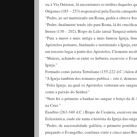
ou à Via Ostiense, lá encontrareis os troféus daqueles q
Orígenes (185 – 253) responsável pela Escola catequét
“Pedro, ao ser martirizado em Roma, pediu e obteve fos
“Pedro, finalmente tendo ido para Roma, lá foi crucific
Ireneu (130 – 202), Bispo de Lião (atual Turquia) referi
“Para a maior e mais antiga a mais famosa Igreja, fu
Apóstolos portanto, fundando e instituindo a Igreja, en
em terceiro lugar a partir dos Apóstolos, Clemente rec
“Mateus, achando-se entre os hebreus, escreveu o Ev
Igreja.”
Formado como jurista Tertuliano (155-222 d.C.) falou
“A Igreja também dos romanos publica – isto é, demons
“Feliz Igreja, na qual os Apóstolos verteram seu sangu
como a paixão do Senhor.”
“Nero foi o primeiro a banhar no sangue o berço da fé
na Cruz.”
Eusébio (263-340 d.C.) Bispo de Cesáreia, escreveu mui
Eclesiástica, onde ele narra a história da Igreja das ori
“Pedro, de nacionalidade galiléia, o primeiro pontífic
pregando o Evangelho, continua vinte e cinco anos Bi