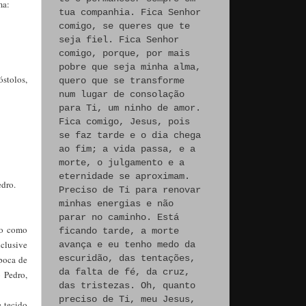
ma:
tua companhia. Fica Senhor
comigo, se queres que te
seja fiel. Fica Senhor
comigo, porque, por mais
pobre que seja minha alma,
óstolos,
quero que se transforme
num lugar de consolação
para Ti, um ninho de amor.
Fica comigo, Jesus, pois
se faz tarde e o dia chega
ao fim; a vida passa, e a
morte, o julgamento e a
eternidade se aproximam.
edro.
Preciso de Ti para renovar
minhas energias e não
parar no caminho. Está
do como
ficando tarde, a morte
nclusive
avança e eu tenho medo da
escuridão, das tentações,
época de
da falta de fé, da cruz,
 Pedro,
das tristezas. Oh, quanto
preciso de Ti, meu Jesus,
 tecido