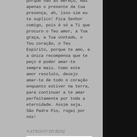
porque não às mereço, mas
apenas o presente da tua
presença, ah, isso sim eu
te suplico! Fica Senhor
comigo, pois é só a Ti que
procuro o Teu amor, a Tua
graça, a Tua vontade, o
Teu coração, o Teu
Espírito, porque te amo, e
a única recompensa que te
peço é poder amar-te
sempre mais. Como este
amor resoluto, desejo
amar-te de todo o coração
enquanto estiver na terra,
para continuar a te amar
perfeitamente por toda a
eternidade. Assim seja.
São Padre Pio, rogai por
nós!
𝓟𝓐𝓣𝓡𝓞𝓝𝓞 𝓓𝓞 𝓑𝓛𝓞𝓖