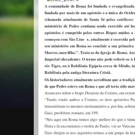
A comunidade de Roma foi fundada e evangelizada 
fundada por mais de um apóstolo e a única do Ociden
(chamada atualmente de Santa Sé pelos católicos) 
ministério de Pedro continua sendo exercido até h
apóstolos é cumprido pelos outros Bispos unidos a e
começou com São Lino e, atualmente é exercida pelo
seu ministério em Roma ao concluir a sua primeira e
Marcos, meu filho.”. Trata-se da Igreja de Roma. A
Imperial (decadente). O termo não pode referir-se à 
rio Tigre, ou à Babilônia Egípcia cerca de Mênfis, 
Babilônia pela antiga literatura Cristã.
Os historiadores atualmente acreditam que a tradiçã
de que Pedro esteve em Roma e que ali teria sido mar
Assim nos refere o bispo Dionísio de Corinto, em extrat
“Tendo vindo ambos a Corinto, os dois apóstolos Pedr
transmitiram os mesmos ensinamentos e, por fim, sofrer
Gaio, presbítero romano, em 199:
“Nós aqui em Roma temos algo melhor do que o túmulo 
Óstia e lá encontrareis o troféu de Paulo; vai ao Vatican
Gaio dirigiu-se nos seguintes termos a um grupo de her