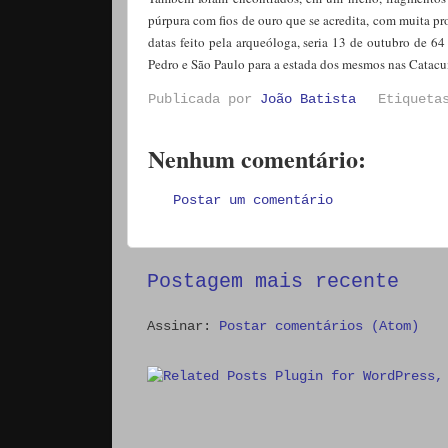
púrpura com fios de ouro que se acredita, com muita pr
datas feito pela arqueóloga, seria 13 de outubro de 6
Pedro e São Paulo para a estada dos mesmos nas Catac
Publicada por
João Batista
Etiquet
Nenhum comentário:
Postar um comentário
Postagem mais recente
Assinar:
Postar comentários (Atom)