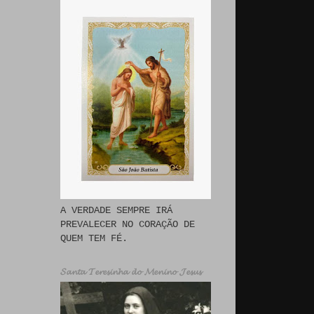
A VERDADE SEMPRE IRÁ
PREVALECER NO CORAÇÃO DE
QUEM TEM FÉ.
𝓢𝓪𝓷𝓽𝓪 𝓣𝓮𝓻𝓮𝓼𝓲𝓷𝓱𝓪 𝓭𝓸 𝓜𝓮𝓷𝓲𝓷𝓸 𝓙𝓮𝓼𝓾𝓼