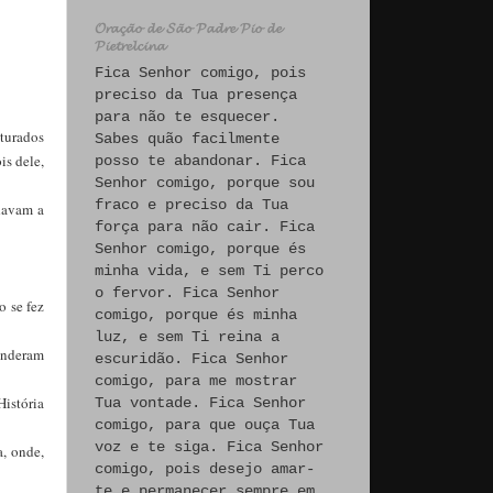
𝓞𝓻𝓪𝓬̧𝓪̃𝓸 𝓭𝓮 𝓢𝓪̃𝓸 𝓟𝓪𝓭𝓻𝓮 𝓟𝓲𝓸 𝓭𝓮
𝓟𝓲𝓮𝓽𝓻𝓮𝓵𝓬𝓲𝓷𝓪
Fica Senhor comigo, pois
preciso da Tua presença
para não te esquecer.
nturados
Sabes quão facilmente
is dele,
posso te abandonar. Fica
Senhor comigo, porque sou
fraco e preciso da Tua
davam a
força para não cair. Fica
Senhor comigo, porque és
minha vida, e sem Ti perco
o fervor. Fica Senhor
o se fez
comigo, porque és minha
luz, e sem Ti reina a
penderam
escuridão. Fica Senhor
comigo, para me mostrar
História
Tua vontade. Fica Senhor
comigo, para que ouça Tua
voz e te siga. Fica Senhor
a, onde,
comigo, pois desejo amar-
te e permanecer sempre em