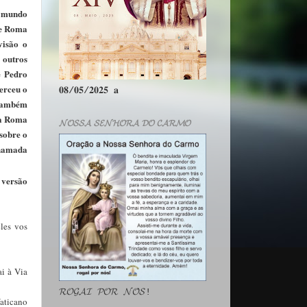
o mundo
de Roma
visão o
 outros
e Pedro
erceu o
𝟎𝟖/𝟎𝟓/𝟐𝟎𝟐𝟓 𝐚
 também
 a Roma
𝓝𝓞𝓢𝓢𝓐 𝓢𝓔𝓝𝓗𝓞𝓡𝓐 𝓓𝓞 𝓒𝓐𝓡𝓜𝓞
 sobre o
chamada
 versão
les vos
ai à Via
𝓡𝓞𝓖𝓐𝓘 𝓟𝓞𝓡 𝓝𝓞́𝓢!
Vaticano