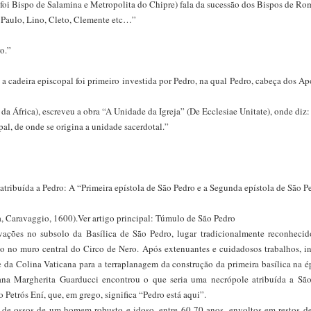
foi Bispo de Salamina e Metropolita do Chipre) fala da sucessão dos Bispos de Ro
 Paulo, Lino, Cleto, Clemente etc…”
o.”
cadeira episcopal foi primeiro investida por Pedro, na qual Pedro, cabeça dos Ap
da África), escreveu a obra “A Unidade da Igreja” (De Ecclesiae Unitate), onde diz:
pal, de onde se origina a unidade sacerdotal.”
atribuída a Pedro: A “Primeira epístola de São Pedro e a Segunda epístola de São P
, Caravaggio, 1600).Ver artigo principal: Túmulo de São Pedro
avações no subsolo da Basílica de São Pedro, lugar tradicionalmente reconheci
o no muro central do Circo de Nero. Após extenuantes e cuidadosos trabalhos, i
 da Colina Vaticana para a terraplanagem da construção da primeira basílica na 
iana Margherita Guarducci encontrou o que seria uma necrópole atribuída a São
 Petrós Ení, que, em grego, significa “Pedro está aqui”.
e ossos de um homem robusto e idoso, entre 60-70 anos, envoltos em restos de