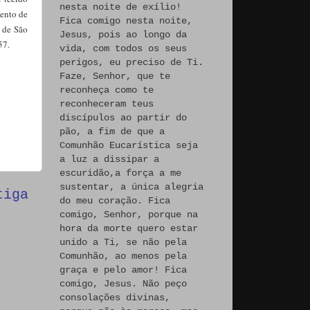
nesta noite de exílio!
mento de
Fica comigo nesta noite,
s de São
Jesus, pois ao longo da
57.
vida, com todos os seus
perigos, eu preciso de Ti.
Faze, Senhor, que te
reconheça como te
reconheceram teus
discípulos ao partir do
pão, a fim de que a
Comunhão Eucarística seja
a luz a dissipar a
escuridão,a força a me
sustentar, a única alegria
tiga
do meu coração. Fica
comigo, Senhor, porque na
hora da morte quero estar
unido a Ti, se não pela
Comunhão, ao menos pela
graça e pelo amor! Fica
comigo, Jesus. Não peço
consolações divinas,