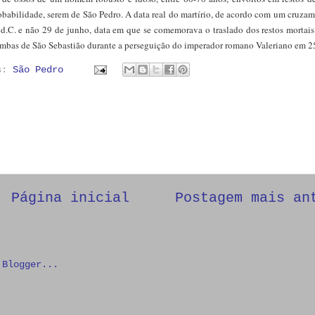
obabilidade, serem de São Pedro. A data real do martírio, de acordo com um cruza
4 d.C. e não 29 de junho, data em que se comemorava o traslado dos restos mortai
umbas de São Sebastião durante a perseguição do imperador romano Valeriano em 2
as:
São Pedro
Página inicial
Postagem mais an