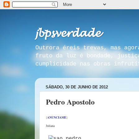
𝓳𝓫𝓹𝓼𝓿𝓮𝓻𝓭𝓪𝓭𝓮
Outrora éreis trevas, mas agor
fruto da luz é bondade, justiç
cumplicidade nas obras infrutí
SÁBADO, 30 DE JUNHO DE 2012
Pedro Apostolo
{
ANUNCIAME
}
Juliana