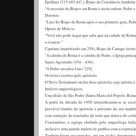
Epifânio (315-403 d.C.), Bispo de Constância (também 
“A sucessão de Bispos em Roma é nesta ordem: Pedro e
Doroteu:
“Lino foi Bispo de Roma após o seu primeiro guia, Pedr
Optato de Milevo:
“Você não pode negar que sabe que na cidade de Roma a 
a ocupou.”
Cipriano (martirizado em 258), Bispo de Cartago (norte 
“A cátedra de Roma é a cátedra de Pedro, a Igreja princi
Santo Agostinho (354 – 430):
“A Pedro sucedeu Lino.”[29]
Os textos escritos pelo apóstolo
O Novo Testamento inclui duas epístolas cuja autoria é 
Indícios arqueológicos
Crucifixão de São Pedro (Santa Maria del Popolo, Roma
A partir da década de 1950 intensificaram-se as esc
provável túmulo do apóstolo e próximo de seu martíri
com remoção de toneladas de terra que datava do corte
Constantino, a equipe chefiada pela arqueóloga ital
inclusive uma parede repleta de grafitos com a expressão
Também foram encontrados, em um nicho, fragmentos d