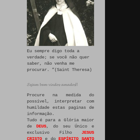
Eu sempre digo toda a
verdade; se você não quer
saber, não venha me
procurar. ”(Saint Theresa)
𝓢𝓮𝓳𝓪𝓶 𝓫𝓮𝓶 𝓿𝓲𝓷𝓭𝓸𝓼 𝓪𝓶𝓪𝓭𝓸𝓼!!
Procure na medida do
possível, interpretar com
humildade estas paginas de
informação.
Tudo é para a Glória maior
de
DEUS
, do seu Único e
exclusivo Filho
JESUS
CRISTO
e do
ESPÍRITO SANTO