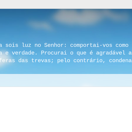
a sois luz no Senhor: comportai-vos como 
a e verdade. Procurai o que é agradável a
feras das trevas; pelo contrário, condena