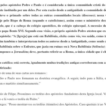
pelos apóstolos Pedro e Paulo e é considerada a única comunidade cristã d
te instituída por um deles. Por esta razão desde a antiguidade a comunidade 
teve o primado sobre todas as outras comunidades locais (dioceses); nessa 
oje pelo Bispo de Roma (segundo o catolicismo), assim como o ministério dos
le, que é a cabeça do colégio apostólico, do colégio episcopal. A sucessão d
 papa Bento XVI. Segundo essa visão, o próprio apóstolo Pedro atestou que ex
pístola: “A [Igreja] que está em Babilônia, eleita como vós, vos saúda, como
ssim também o interpretaram todos os autores desde a Antiguidade, como sendo
Babilônia sobre o Eufrates, que jazia em ruínas ou à Nova Babilônia (Selêucia)
tampouco a Jerusalém; deve, portanto referir-se a Roma, a única cidade que é 
o católica está correta, igualmente muitas tradições antigas corroboram com a
tirizado:
o de uma de suas cartas aos romanos :
o e Paulo nos formaram na doutrina evangélica. A seguir, indo para a Itália, e
am o martírio simultaneamente.”
de Filipe. Possuímos os troféus dos apóstolos fundadores desta Igreja local. V
o e lá vereis o troféu de Pedro.”
eges: “Posso mostrar-vos os troféus (túmulos) dos Apóstolos. Caso queirais ir ao 