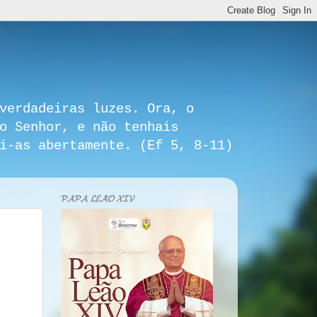
verdadeiras luzes. Ora, o
o Senhor, e não tenhais
i-as abertamente. (Ef 5, 8-11)
𝓟𝓐𝓟𝓐 𝓛𝓔𝓐̃𝓞 𝓧𝓘𝓥