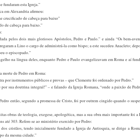
ue fundaram esta Igreja.”
ica em Alexandria afirmou:
se crucificado de cabeça para baixo”
ado de cabeça para baixo.”
u:
ndada pelos dois mais gloriosos Apóstolos, Pedro e Paulo.” e ainda “Os bem-ave
tregaram a Lino o cargo de administrá-la como bispo; a este sucedeu Anacleto; depo
ebeu o episcopado.”
angelho na língua deles, enquanto Pedro e Paulo evangelizavam em Roma e aí fun
 da morte de Pedro em Roma:
tra por instrumentos públicos e provas – que Clemente foi ordenado por Pedro.”
e por sua doutrina integral!” – e falando da Igreja Romana, “onde a paixão de Pedr
. Pedro então, segundo a promessa de Cristo, foi por outrem cingido quando o sus
tas obras de teologia, exegese, apologética, mas a sua obra mais importante foi a 
gens até 303. Refere-se ao ministério exercido por Pedro:
e dos cristãos, tendo inicialmente fundado a Igreja de Antioquia, se dirige a Rom
spo da mesma cidade.”