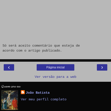
Só será aceito comentário que esteja de
acordo com o artigo publicado.
‹
›
Página inicial
Ver versão para a web
𝓠𝓾𝓮𝓶 𝓼𝓸𝓾 𝓮𝓾
João Batista
Ver meu perfil completo