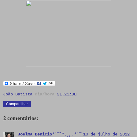
João Batista
dia/hora
21:21:00
Compartilhar
2 comentários:
Joelma Benicio*´¯`*.¸¸.*´¯
10 de julho de 2012