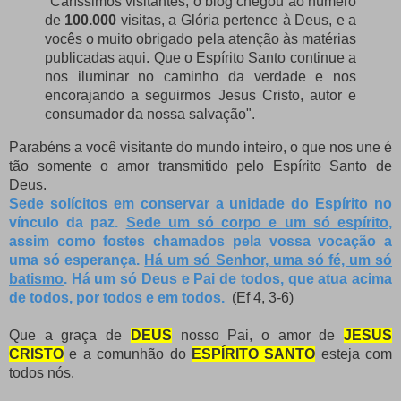
"Caríssimos visitantes, o blog chegou ao número
de
100.000
visitas, a Glória pertence à Deus, e a
vocês o muito obrigado pela atenção às matérias
publicadas aqui. Que o Espírito Santo continue a
nos iluminar no caminho da verdade e nos
encorajando a seguirmos Jesus Cristo, autor e
consumador da nossa salvação".
Parabéns a você visitante do mundo inteiro, o que nos une é
tão somente o amor transmitido pelo Espírito Santo de
Deus.
Sede solícitos em conservar a unidade do Espírito no
vínculo da paz.
Sede um só corpo e um só espírito
,
assim como fostes chamados pela vossa vocação a
uma só esperança.
Há um só Senhor, uma só fé, um só
batismo
.
Há um só Deus e Pai de todos, que atua acima
de todos, por todos e em todos.
(Ef 4, 3-6)
Que a graça de
DEUS
nosso Pai, o amor de
JESUS
CRISTO
e a comunhão do
ESPÍRITO SANTO
esteja com
todos nós.