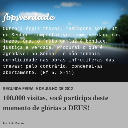
𝓳𝓫𝓹𝓼𝓿𝓮𝓻𝓭𝓪𝓭𝓮
Outrora éreis trevas, mas agora sois luz
no Senhor: comportai-vos como verdadeiras
luzes. Ora, o fruto da luz é bondade,
justiça e verdade. Procurai o que é
agradável ao Senhor, e não tenhais
cumplicidade nas obras infrutíferas das
trevas; pelo contrário, condenai-as
abertamente. (Ef 5, 8-11)
SEGUNDA-FEIRA, 9 DE JULHO DE 2012
100.000 visitas, você participa deste
momento de glórias a DEUS!
Por João Batista