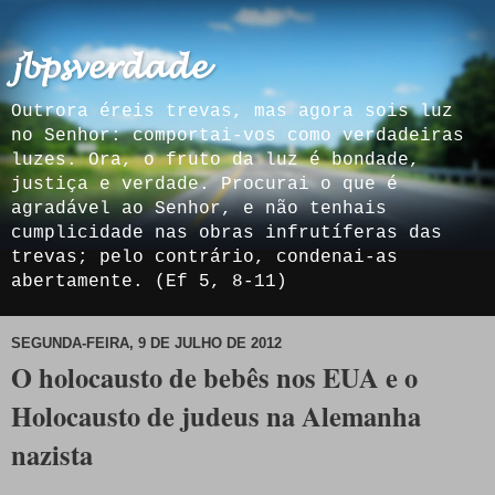
𝓳𝓫𝓹𝓼𝓿𝓮𝓻𝓭𝓪𝓭𝓮
Outrora éreis trevas, mas agora sois luz
no Senhor: comportai-vos como verdadeiras
luzes. Ora, o fruto da luz é bondade,
justiça e verdade. Procurai o que é
agradável ao Senhor, e não tenhais
cumplicidade nas obras infrutíferas das
trevas; pelo contrário, condenai-as
abertamente. (Ef 5, 8-11)
SEGUNDA-FEIRA, 9 DE JULHO DE 2012
O holocausto de bebês nos EUA e o
Holocausto de judeus na Alemanha
nazista