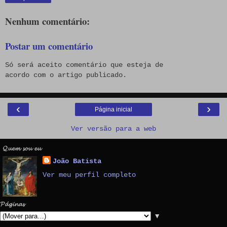
Nenhum comentário:
Postar um comentário
Só será aceito comentário que esteja de
acordo com o artigo publicado.
‹
›
Página inicial
Ver versão para a web
𝓠𝓾𝓮𝓶 𝓼𝓸𝓾 𝓮𝓾
João Batista
Ver meu perfil completo
𝓟𝓪́𝓰𝓲𝓷𝓪𝓼
▼