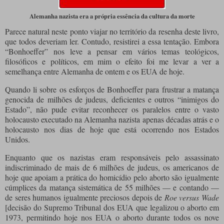
Alemanha nazista era a própria essência da cultura da morte
Parece natural neste ponto viajar no território da resenha deste livro,
que todos deveriam ler. Contudo, resistirei a essa tentação. Embora
“Bonhoeffer” nos leve a pensar em vários temas teológicos,
filosóficos e políticos, em mim o efeito foi me levar a ver a
semelhança entre Alemanha de ontem e os EUA de hoje.
Quando li sobre os esforços de Bonhoeffer para frustrar a matança
genocida de milhões de judeus, deficientes e outros “inimigos do
Estado”, não pude evitar reconhecer os paralelos entre o vasto
holocausto executado na Alemanha nazista apenas décadas atrás e o
holocausto nos dias de hoje que está ocorrendo nos Estados
Unidos.
Enquanto que os nazistas eram responsáveis pelo assassinato
indiscriminado de mais de 6 milhões de judeus, os americanos de
hoje que apoiam a prática do homicídio pelo aborto são igualmente
cúmplices da matança sistemática de 55 milhões — e contando —
de seres humanos igualmente preciosos depois de
Roe versus Wade
[decisão do Supremo Tribunal dos EUA que legalizou o aborto em
1973, permitindo hoje nos EUA o aborto durante todos os nove