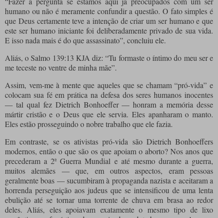
“Fazer a pergunta se estamos aqui já preocupados com um ser
humano ou não é meramente confundir a questão. O fato simples é
que Deus certamente teve a intenção de criar um ser humano e que
este ser humano iniciante foi deliberadamente privado de sua vida.
E isso nada mais é do que assassinato”, concluiu ele.
Aliás, o Salmo 139:13 KJA diz: “Tu formaste o íntimo do meu ser e
me teceste no ventre de minha mãe”.
Assim, vem-me à mente que aqueles que se chamam “pró-vida” e
colocam sua fé em prática na defesa dos seres humanos inocentes
— tal qual fez Dietrich Bonhoeffer — honram a memória desse
mártir cristão e o Deus que ele servia. Eles apanharam o manto.
Eles estão prosseguindo o nobre trabalho que ele fazia.
Em contraste, se os ativistas pró-vida são Dietrich Bonhoeffers
modernos, então o que são os que apoiam o aborto? Nos anos que
precederam a 2ª Guerra Mundial e até mesmo durante a guerra,
muitos alemães — que, em outros aspectos, eram pessoas
geralmente boas — sucumbiram à propaganda nazista e aceitaram a
horrenda perseguição aos judeus que se intensificou de uma lenta
ebulição até se tornar uma torrente de chuva em brasa ao redor
deles. Aliás, eles apoiavam exatamente o mesmo tipo de lixo