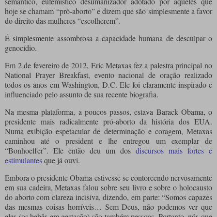
semântico, eufemístico desumanizador adotado por aqueles que
hoje se chamam “pró-aborto” e dizem que são simplesmente a favor
do direito das mulheres “escolherem”.
É simplesmente assombrosa a capacidade humana de desculpar o
genocídio.
Em 2 de fevereiro de 2012, Eric Metaxas fez a palestra principal no
National Prayer Breakfast, evento nacional de oração realizado
todos os anos em Washington, D.C. Ele foi claramente inspirado e
influenciado pelo assunto de sua recente biografia.
Na mesma plataforma, a poucos passos, estava Barack Obama, o
presidente mais radicalmente pró-aborto da história dos EUA.
Numa exibição espetacular de determinação e coragem, Metaxas
caminhou até o president e lhe entregou um exemplar de
“Bonhoeffer”. Ele então deu um dos
discursos mais fortes e
estimulantes
que já ouvi.
Embora o presidente Obama estivesse se contorcendo nervosamente
em sua cadeira, Metaxas falou sobre seu livro e sobre o holocausto
do aborto com clareza incisiva, dizendo, em parte: “Somos capazes
das mesmas coisas horríveis… Sem Deus, não podemos ver que
eles (os bebês em gestação) são também pessoas. Portanto, nós que