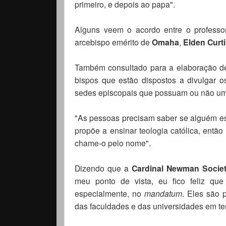
primeiro, e depois ao papa".
Alguns veem o acordo entre o profess
arcebispo emérito de
Omaha
,
Elden Curt
Também consultado para a elaboração d
bispos que estão dispostos a divulgar o
sedes episcopais que possuam ou não u
"As pessoas precisam saber se alguém est
propõe a ensinar teologia católica, entã
chame-o pelo nome".
Dizendo que a
Cardinal Newman Socie
meu ponto de vista, eu fico feliz q
especialmente, no
mandatum
. Eles são 
das faculdades e das universidades em ter