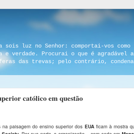
a sois luz no Senhor: comportai-vos como 
a e verdade. Procurai o que é agradável a
feras das trevas; pelo contrário, condena
superior católico em questão
as na paisagem do ensino superior dos
EUA
ficam à mostra 
 Society
. Por sua parte, a organização – com sede em
Mana