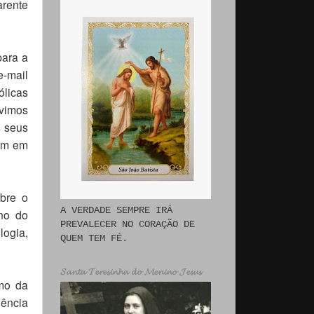
arente
para a
-mail
ólicas
uvimos
s seus
am em
obre o
A VERDADE SEMPRE IRÁ
rno do
PREVALECER NO CORAÇÃO DE
logia,
QUEM TEM FÉ.
𝓢𝓪𝓷𝓽𝓪 𝓣𝓮𝓻𝓮𝓼𝓲𝓷𝓱𝓪 𝓭𝓸 𝓜𝓮𝓷𝓲𝓷𝓸 𝓙𝓮𝓼𝓾𝓼
mo da
iência