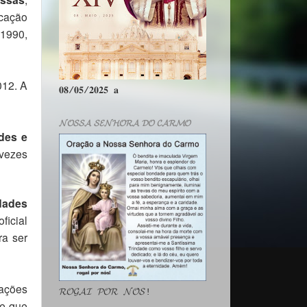
ucação
 1990,
012. A
𝟎𝟖/𝟎𝟓/𝟐𝟎𝟐𝟓 𝐚
𝓝𝓞𝓢𝓢𝓐 𝓢𝓔𝓝𝓗𝓞𝓡𝓐 𝓓𝓞 𝓒𝓐𝓡𝓜𝓞
des e
 vezes
dades
ficial
ra ser
pações
𝓡𝓞𝓖𝓐𝓘 𝓟𝓞𝓡 𝓝𝓞́𝓢!
 e que