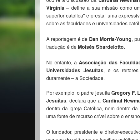
Virgínia
– define a sua missão como uma
superior católica" e prestar uma expressi
sobre as faculdades e universidades catól
A reportagem é de
Dan Morris-Young
, p
tradução é de
Moisés Sbardelotto
.
No entanto, a
Associação das Faculdad
Universidades Jesuítas
, e os reitore
duramente – a Sociedade.
Por exemplo, o padre jesuíta
Gregory F. 
Jesuítas
, declara que a
Cardinal Newm
dentro da Igreja Católica, nem dentro d
uma fonte de recurso crível sobre o ensino 
O fundador, presidente e diretor-execut
comuns de milhares de famílias católicas 