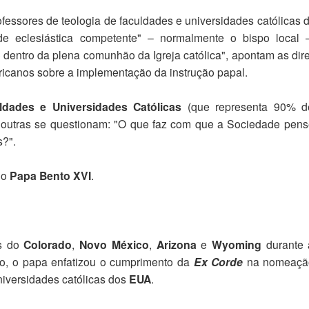
ofessores de teologia de faculdades e universidades católicas
e eclesiástica competente" – normalmente o bispo local 
dentro da plena comunhão da Igreja católica", apontam as dire
icanos sobre a implementação da instrução papal.
ldades e Universidades Católicas
(que representa 90% d
s e outras se questionam: "O que faz com que a Sociedade pen
s?".
 o
Papa Bento XVI
.
os do
Colorado
,
Novo México
,
Arizona
e
Wyoming
durante
, o papa enfatizou o cumprimento da
Ex Corde
na nomeaçã
universidades católicas dos
EUA
.