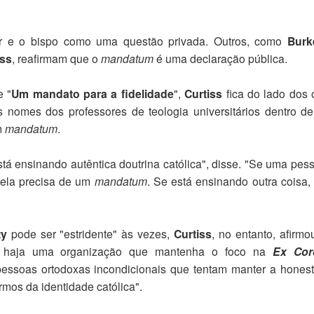
or e o bispo como uma questão privada. Outros, como
Bur
iss
, reafirmam que o
mandatum
é uma declaração pública.
e "
Um mandato para a fidelidade
",
Curtiss
fica do lado dos 
s nomes dos professores de teologia universitários dentro d
m
mandatum
.
á ensinando autêntica doutrina católica", disse. "Se uma pes
o ela precisa de um
mandatum
. Se está ensinando outra coisa,
ty
pode ser "estridente" às vezes,
Curtiss
, no entanto, afirmo
ue haja uma organização que mantenha o foco na
Ex Co
pessoas ortodoxas incondicionais que tentam manter a hones
mos da identidade católica".