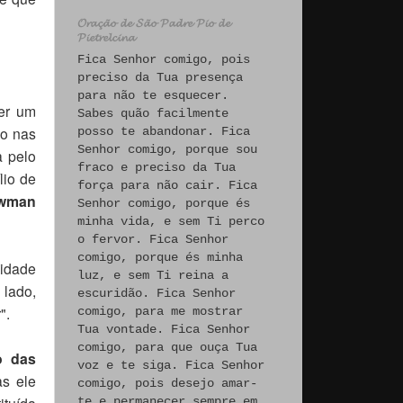
𝓞𝓻𝓪𝓬̧𝓪̃𝓸 𝓭𝓮 𝓢𝓪̃𝓸 𝓟𝓪𝓭𝓻𝓮 𝓟𝓲𝓸 𝓭𝓮
𝓟𝓲𝓮𝓽𝓻𝓮𝓵𝓬𝓲𝓷𝓪
Fica Senhor comigo, pois
preciso da Tua presença
para não te esquecer.
ser um
Sabes quão facilmente
ão nas
posso te abandonar. Fica
Senhor comigo, porque sou
a pelo
fraco e preciso da Tua
lio de
força para não cair. Fica
ewman
Senhor comigo, porque és
minha vida, e sem Ti perco
o fervor. Fica Senhor
comigo, porque és minha
tidade
luz, e sem Ti reina a
 lado,
escuridão. Fica Senhor
".
comigo, para me mostrar
Tua vontade. Fica Senhor
comigo, para que ouça Tua
o das
voz e te siga. Fica Senhor
as ele
comigo, pois desejo amar-
ituída
te e permanecer sempre em