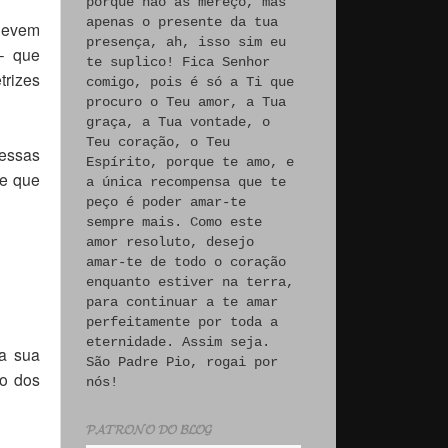
porque não às mereço, mas
apenas o presente da tua
 devem
presença, ah, isso sim eu
– que
te suplico! Fica Senhor
trizes
comigo, pois é só a Ti que
procuro o Teu amor, a Tua
graça, a Tua vontade, o
Teu coração, o Teu
essas
Espírito, porque te amo, e
se que
a única recompensa que te
peço é poder amar-te
sempre mais. Como este
amor resoluto, desejo
amar-te de todo o coração
enquanto estiver na terra,
para continuar a te amar
perfeitamente por toda a
eternidade. Assim seja.
 a sua
São Padre Pio, rogai por
o dos
nós!
𝓟𝓐𝓣𝓡𝓞𝓝𝓞 𝓓𝓞 𝓑𝓛𝓞𝓖