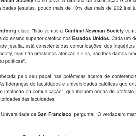
Newman Society
rsidades jesuítas, pouco mais de 10% das mais de 262 instit
ndborg
disse: "Não vemos a
Cardinal Newman Society
com
ca do ensino superior católico nos
Estados Unidos
. Cada um d
ade jesuíta, está consciente das comunicações, dos inquéritos
ciety, mas não prestamos atenção a eles, não lhes damos créd
u políticas".
hecida pelo seu papel nas polêmicas acerca de conferenci
As lideranças de faculdades e universidades católicas que en
de implosão da comunicação", que incluem ondas de protesto 
utoridades das faculdades.
da Universidade de
San Francisco
, pergunta: "O verdadeiro mist