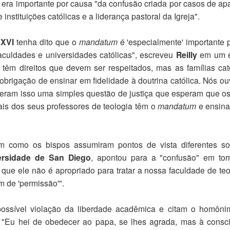
m
era importante por causa "da confusão criada por casos de ap
instituições católicas e a liderança pastoral da Igreja".
 XVI
tenha dito que o
mandatum
é 'especialmente' importante 
faculdades e universidades católicas", escreveu
Reilly
em um e
a têm direitos que devem ser respeitados, mas as famílias cat
 obrigação de ensinar em fidelidade à doutrina católica. Nós o
ideram isso uma simples questão de justiça que esperam que o
ais dos seus professores de teologia têm o
mandatum
e ensin
im como os bispos assumiram pontos de vista diferentes s
ersidade de San Diego
, apontou para a "confusão" em to
que ele não é apropriado para tratar a nossa faculdade de teo
m de 'permissão'".
ossível violação da liberdade acadêmica e citam o homôni
 "Eu hei de obedecer ao papa, se lhes agrada, mas à consc