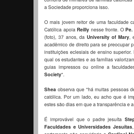
a Sociedade proporciona isso.
O mais jovem reitor de uma faculdade c
Católica apoia
Reilly
nesse fronte. O
Pe.
(foto), 37 anos, da
University of Mary
,
acadêmico de direito para se preocupar p
instituições eclesiais de ensino superio
qual os estudantes e as famílias valoriza
guias impressos ou online a faculdade
Society
".
Shea
observa que "há muitas pessoas de
católica. Por um lado, eu acho que é im
estes são dias em que a transparência e a
É improvável que o padre jesuíta
Ste
Faculdades e Universidades Jesuítas
certamente não convidaria a