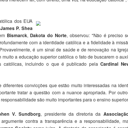
atólica dos EUA
 James P. Shea
 em
Bismarck
,
Dakota do Norte
, observou: "Não é preciso 
rofundamente com a identidade católica e a fidelidade à miss
r. Provavelmente, é um sinal de saúde e de renovação na Igrej
m muito a educação superior católica o fato de buscarem o auxí
s católicas, incluindo o que é publicado pela
Cardinal N
 diferentes convicções que estão muito interessadas na iden
portante tratar a questão com a nuance apropriada. Por outro
 responsabilidade são muito importantes para o ensino superior
phen V. Sundborg
, presidente da diretoria da
Associaçã
, argumente contra a transparência e a responsabilidade, m
como juíza. A diretoria da associação é const