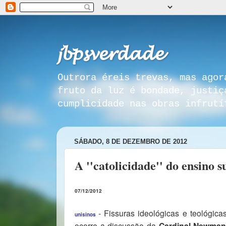
𝓳𝓫𝓹𝓼𝓿𝓮𝓻𝓭𝓪𝓭𝓮
Outrora éreis trevas, mas agor
fruto da luz é bondade, justiç
cumplicidade nas obras infrutí
SÁBADO, 8 DE DEZEMBRO DE 2012
A ''catolicidade'' do ensino 
07/12/2012
- Fissuras ideológicas e teológic
unisinos
ocorre a discussão da
Cardinal Newman