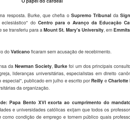
O papel do cardeal
uma resposta. Burke, que chefia o
Supremo Tribunal
da
Sign
r eclesiástico" do
Centro para o Avanço da Educação Cat
 se transferiu para a
Mount St. Mary's University
, em
Emmits
rio do
Vaticano
ficaram sem acusação de recebimento.
ensa da
Newman Society
,
Burke
foi um dos principais consult
eja, lideranças universitárias, especialistas em direito canô
o especial", publicado em julho e escrito por
Reilly
e
Charlotte
rsitárias da organização.
ade: Papa Bento XVI exorta ao cumprimento do mandat
ldades e universidades católicas exijam que todos os professo
m
como condição de emprego e tornem público quais profess