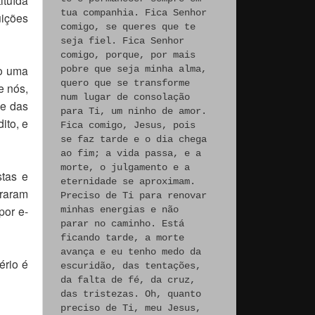
tua companhia. Fica Senhor
uições
comigo, se queres que te
seja fiel. Fica Senhor
comigo, porque, por mais
o uma
pobre que seja minha alma,
quero que se transforme
e nós,
num lugar de consolação
 e das
para Ti, um ninho de amor.
ito, e
Fica comigo, Jesus, pois
se faz tarde e o dia chega
ao fim; a vida passa, e a
morte, o julgamento e a
stas e
eternidade se aproximam.
traram
Preciso de Ti para renovar
por e-
minhas energias e não
parar no caminho. Está
ficando tarde, a morte
avança e eu tenho medo da
ério é
escuridão, das tentações,
da falta de fé, da cruz,
das tristezas. Oh, quanto
preciso de Ti, meu Jesus,