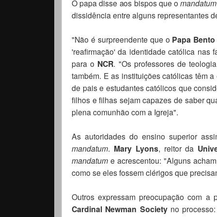
O papa disse aos bispos que o
mandatu
dissidência entre alguns representantes de 
"Não é surpreendente que o
Papa Bento
'reafirmação' da identidade católica nas 
para o
NCR
. "Os professores de teologi
também. E as instituições católicas têm a
de pais e estudantes católicos que cons
filhos e filhas sejam capazes de saber qu
plena comunhão com a Igreja".
As autoridades do ensino superior ass
mandatum
.
Mary Lyons
, reitor da
Univ
mandatum
e acrescentou: "Alguns acham 
como se eles fossem clérigos que precisa
Outros expressam preocupação com a p
Cardinal Newman Society
no processo: