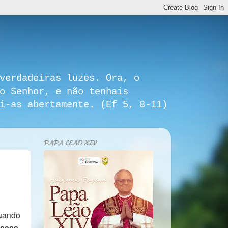
verdadeiras luzes. Ora, o
o Senhor, e não tenhais
i-as abertamente. (Ef 5, 8-11)
𝓟𝓐𝓟𝓐 𝓛𝓔𝓐̃𝓞 𝓧𝓘𝓥
quando
ssas
,