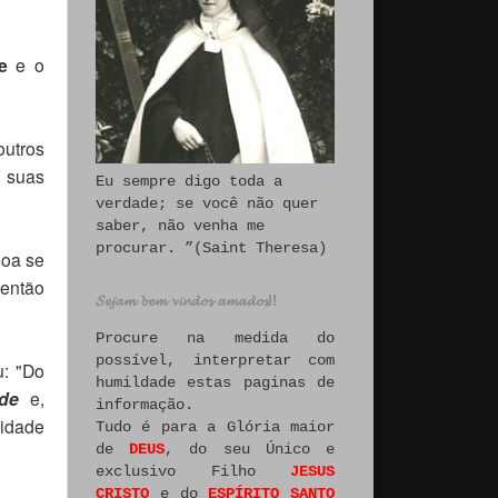
ke
e o
outros
e suas
Eu sempre digo toda a
verdade; se você não quer
saber, não venha me
procurar. ”(Saint Theresa)
soa se
 então
𝓢𝓮𝓳𝓪𝓶 𝓫𝓮𝓶 𝓿𝓲𝓷𝓭𝓸𝓼 𝓪𝓶𝓪𝓭𝓸𝓼!!
Procure na medida do
possível, interpretar com
u: "Do
humildade estas paginas de
rde
e,
informação.
tidade
Tudo é para a Glória maior
de
DEUS
, do seu Único e
exclusivo Filho
JESUS
CRISTO
e do
ESPÍRITO SANTO