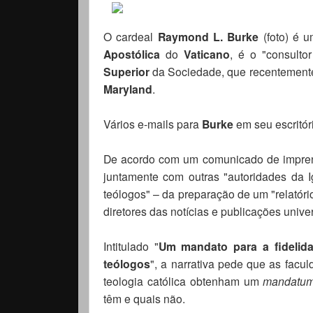
O cardeal
Raymond L. Burke
(foto) é 
Apostólica
do
Vaticano
, é o "consulto
Superior
da Sociedade, que recentemente
Maryland
.
Vários e-mails para
Burke
em seu escritó
De acordo com um comunicado de impr
juntamente com outras "autoridades da Igr
teólogos" – da preparação de um "relatóri
diretores das notícias e publicações unive
Intitulado "
Um mandato para a fidelid
teólogos
", a narrativa pede que as facu
teologia católica obtenham um
mandatu
têm e quais não.