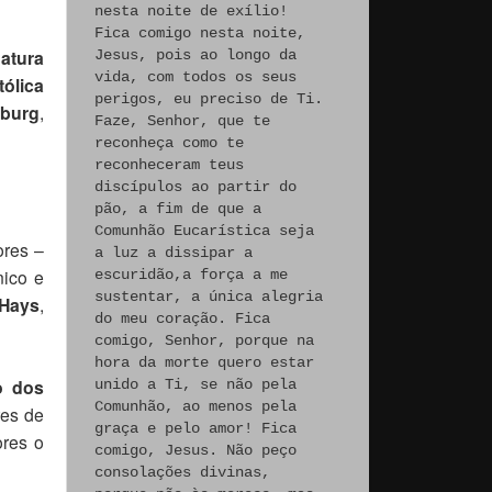
nesta noite de exílio!
Fica comigo nesta noite,
atura
Jesus, pois ao longo da
vida, com todos os seus
ólica
perigos, eu preciso de Ti.
burg
,
Faze, Senhor, que te
reconheça como te
reconheceram teus
discípulos ao partir do
pão, a fim de que a
Comunhão Eucarística seja
ores –
a luz a dissipar a
nico e
escuridão,a força a me
sustentar, a única alegria
 Hays
,
do meu coração. Fica
comigo, Senhor, porque na
hora da morte quero estar
o dos
unido a Ti, se não pela
Comunhão, ao menos pela
res de
graça e pelo amor! Fica
ores o
comigo, Jesus. Não peço
consolações divinas,