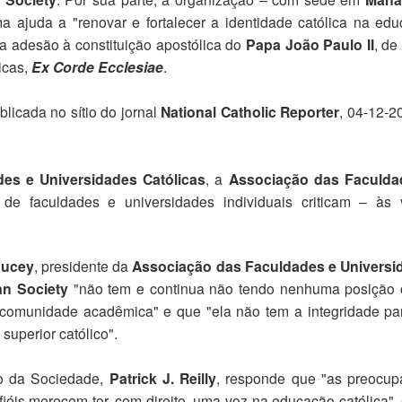
 ajuda a "renovar e fortalecer a identidade católica na ed
va adesão à constituição apostólica do
Papa João Paulo II
, de
icas,
Ex Corde Ecclesiae
.
ublicada no sítio do jornal
National Catholic Reporter
, 04-12-2
es e Universidades Católicas
, a
Associação das Faculda
s de faculdades e universidades individuais criticam – às
Lucey
, presidente da
Associação das Faculdades e Universi
an Society
"não tem e continua não tendo nenhuma posição o
a comunidade acadêmica" e que "ela não tem a integridade pa
superior católico".
ivo da Sociedade,
Patrick J. Reilly
, responde que "as preocu
fiéis merecem ter, com direito, uma voz na educação católica",