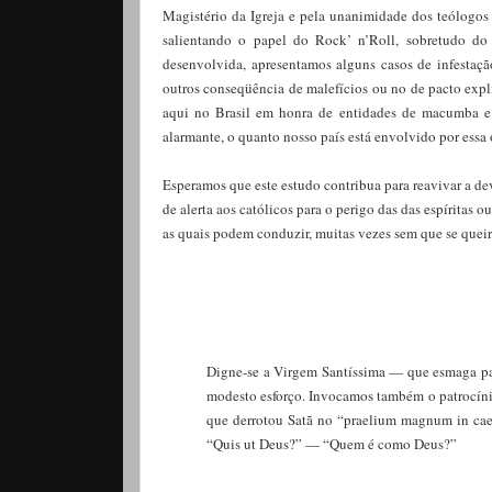
Magistério da Igreja e pela unanimidade dos teólogos
salientando o papel do Rock’ n’Roll, sobretudo do
desenvolvida, apresentamos alguns casos de infestação
outros conseqüência de malefícios ou no de pacto expl
aqui no Brasil em honra de entidades de macumba e
alarmante, o quanto nosso país está envolvido por essa
Esperamos que este estudo contribua para reavivar a dev
de alerta aos católicos para o perigo das das espíritas
as quais podem conduzir, muitas vezes sem que se queir
Digne-se a Virgem Santíssima — que esmaga para
modesto esforço. Invocamos também o patrocíni
que derrotou Satã no “praelium magnum in cae
“Quis ut Deus?” — “Quem é como Deus?”