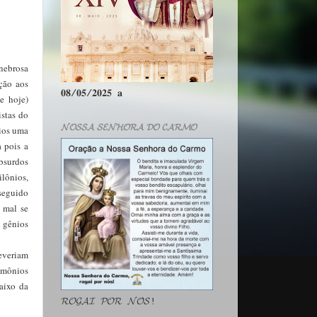
nebrosa
ação aos
𝟎𝟖/𝟎𝟓/𝟐𝟎𝟐𝟓 𝐚
e hoje)
istas do
𝓝𝓞𝓢𝓢𝓐 𝓢𝓔𝓝𝓗𝓞𝓡𝓐 𝓓𝓞 𝓒𝓐𝓡𝓜𝓞
nios uma
a pois a
bsurdos
ilônios,
seguido
 mal se
 gênios
deveriam
demônios
aixo da
𝓡𝓞𝓖𝓐𝓘 𝓟𝓞𝓡 𝓝𝓞́𝓢!