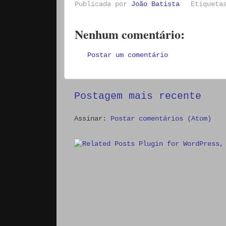
Publicada por
João Batista
Etiquet
Nenhum comentário:
Postar um comentário
Postagem mais recente
Assinar:
Postar comentários (Atom)