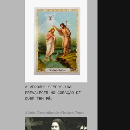
A VERDADE SEMPRE IRÁ
PREVALECER NO CORAÇÃO DE
QUEM TEM FÉ.
𝓢𝓪𝓷𝓽𝓪 𝓣𝓮𝓻𝓮𝓼𝓲𝓷𝓱𝓪 𝓭𝓸 𝓜𝓮𝓷𝓲𝓷𝓸 𝓙𝓮𝓼𝓾𝓼