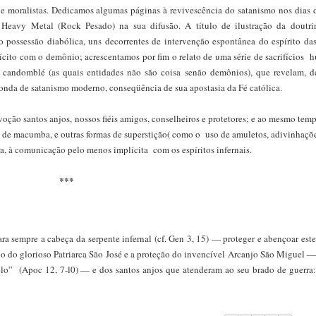
 e moralistas. Dedicamos algumas páginas à revivescência do satanismo nos dias 
 Heavy Metal (Rock Pesado) na sua difusão. A título de ilustração da doutri
 possessão diabólica, uns decorrentes de intervenção espontânea do espírito das
ícito com o demônio; acrescentamos por fim o relato de uma série de sacrifícios
 candomblé (as quais entidades não são coisa senão demônios), que revelam, 
 onda de satanismo moderno, conseqüência de sua apostasia da Fé católica.
oção santos anjos, nossos fiéis amigos, conselheiros e protetores; e ao mesmo temp
 ou de macumba, e outras formas de superstição( como o uso de amuletos, adivinhações
a, à comunicação pelo menos implícita com os espíritos infernais.
***
 sempre a cabeça da serpente infernal (cf. Gen 3, 15) — proteger e abençoar este
o do glorioso Patriarca São José e a proteção do invencível Arcanjo São Miguel —
lo” (Apoc 12, 7-l0) — e dos santos anjos que atenderam ao seu brado de guerra: