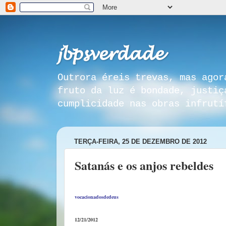
𝓳𝓫𝓹𝓼𝓿𝓮𝓻𝓭𝓪𝓭𝓮
Outrora éreis trevas, mas agor
fruto da luz é bondade, justiç
cumplicidade nas obras infrutí
TERÇA-FEIRA, 25 DE DEZEMBRO DE 2012
Satanás e os anjos rebeldes
vocacionadosdedeus
12/21/2012