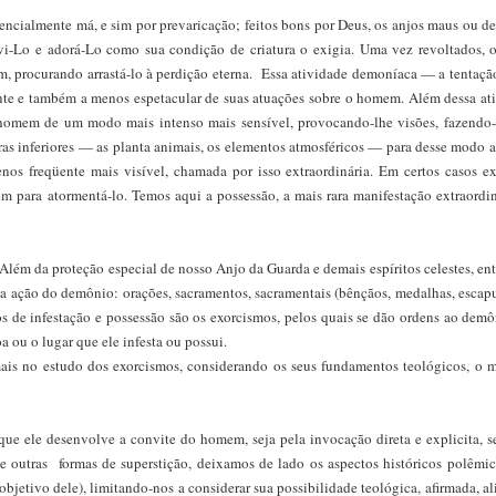
sencialmente má, e sim por prevaricação; feitos bons por Deus, os anjos maus ou 
rvi-Lo e adorá-Lo como sua condição de criatura o exigia. Uma vez revoltados, 
em, procurando arrastá-lo à perdição eterna. Essa atividade demoníaca — a tenta
üente e também a menos espetacular de suas atuações sobre o homem. Além dessa at
omem de um modo mais intenso mais sensível, provocando-lhe visões, fazendo-
turas inferiores — as planta animais, os elementos atmosféricos — para desse modo a
nos freqüente mais visível, chamada por isso extraordinária. Em certos casos e
para atormentá-lo. Temos aqui a possessão, a mais rara manifestação extraordin
Além da proteção especial de nosso Anjo da Guarda e demais espíritos celestes, en
r a ação do demônio: orações, sacramentos, sacramentais (bênçãos, medalhas, escapu
os de infestação e possessão são os exorcismos, pelos quais se dão ordens ao dem
 ou o lugar que ele infesta ou possui.
is no estudo dos exorcismos, considerando os seus fundamentos teológicos, o 
e ele desenvolve a convite do homem, seja pela invocação direta e explicita, s
a e outras formas de superstição, deixamos de lado os aspectos históricos polêmi
bjetivo dele), limitando-nos a considerar sua possibilidade teológica, afirmada, al