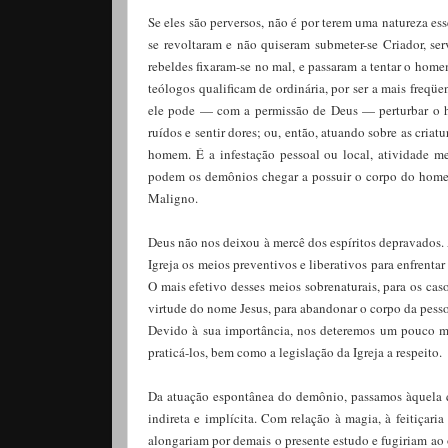
Se eles são perversos, não é por terem uma natureza es
se revoltaram e não quiseram submeter-se Criador, se
rebeldes fixaram-se no mal, e passaram a tentar o hom
teólogos qualificam de ordinária, por ser a mais freq
ele pode — com a permissão de Deus — perturbar o h
ruídos e sentir dores; ou, então, atuando sobre as cria
homem. É a infestação pessoal ou local, atividade me
podem os demônios chegar a possuir o corpo do homem 
Maligno.
Deus não nos deixou à mercê dos espíritos depravados. 
Igreja os meios preventivos e liberativos para enfrenta
O mais efetivo desses meios sobrenaturais, para os cas
virtude do nome Jesus, para abandonar o corpo da pessoa
Devido à sua importância, nos deteremos um pouco ma
praticá-los, bem como a legislação da Igreja a respeito.
Da atuação espontânea do demônio, passamos àquela qu
indireta e implícita. Com relação à magia, à feitiçari
alongariam por demais o presente estudo e fugiriam ao o