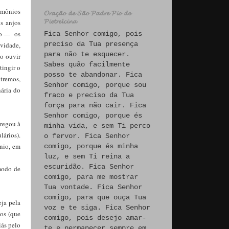
demônios
𝓞𝓻𝓪𝓬̧𝓪̃𝓸 𝓭𝓮 𝓢𝓪̃𝓸 𝓟𝓪𝓭𝓻𝓮 𝓟𝓲𝓸 𝓭𝓮
𝓟𝓲𝓮𝓽𝓻𝓮𝓵𝓬𝓲𝓷𝓪
os anjos
ção — os
Fica Senhor comigo, pois
preciso da Tua presença
ividade,
para não te esquecer.
o ouvir
Sabes quão facilmente
tingir o
posso te abandonar. Fica
xtremos,
Senhor comigo, porque sou
ária do
fraco e preciso da Tua
força para não cair. Fica
Senhor comigo, porque és
tregou à
minha vida, e sem Ti perco
lários).
o fervor. Fica Senhor
ônio, em
comigo, porque és minha
luz, e sem Ti reina a
escuridão. Fica Senhor
modo de
comigo, para me mostrar
Tua vontade. Fica Senhor
comigo, para que ouça Tua
eja pela
voz e te siga. Fica Senhor
cos (que
comigo, pois desejo amar-
iás pelo
te e permanecer sempre em