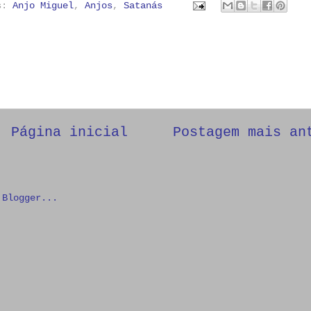
as:
Anjo Miguel
,
Anjos
,
Satanás
Página inicial
Postagem mais an