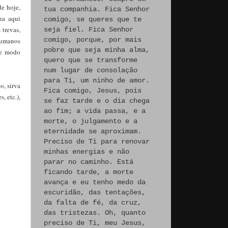
de hoje,
tua companhia. Fica Senhor
na aqui
comigo, se queres que te
 trevas,
seja fiel. Fica Senhor
comigo, porque, por mais
 humanos
pobre que seja minha alma,
de modo
quero que se transforme
num lugar de consolação
para Ti, um ninho de amor.
o, sirva
Fica comigo, Jesus, pois
, etc.),
se faz tarde e o dia chega
ao fim; a vida passa, e a
morte, o julgamento e a
eternidade se aproximam.
Preciso de Ti para renovar
minhas energias e não
parar no caminho. Está
ficando tarde, a morte
avança e eu tenho medo da
escuridão, das tentações,
da falta de fé, da cruz,
das tristezas. Oh, quanto
preciso de Ti, meu Jesus,