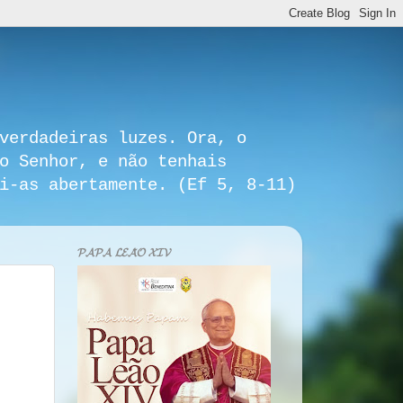
verdadeiras luzes. Ora, o
o Senhor, e não tenhais
i-as abertamente. (Ef 5, 8-11)
𝓟𝓐𝓟𝓐 𝓛𝓔𝓐̃𝓞 𝓧𝓘𝓥