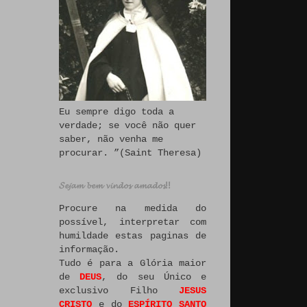
Eu sempre digo toda a
verdade; se você não quer
saber, não venha me
procurar. ”(Saint Theresa)
𝓢𝓮𝓳𝓪𝓶 𝓫𝓮𝓶 𝓿𝓲𝓷𝓭𝓸𝓼 𝓪𝓶𝓪𝓭𝓸𝓼!!
Procure na medida do
possível, interpretar com
humildade estas paginas de
informação.
Tudo é para a Glória maior
de
DEUS
, do seu Único e
exclusivo Filho
JESUS
CRISTO
e do
ESPÍRITO SANTO