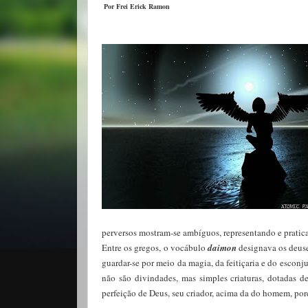
Por Frei Erick Ramon
perversos mostram-se ambíguos, representando e pratica
Entre os gregos, o vocábulo
daimon
designava os deuse
guardar-se por meio da magia, da feitiçaria e do escon
não são divindades, mas simples criaturas, dotadas 
perfeição de Deus, seu criador, acima da do homem, poré