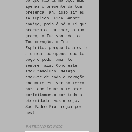
porque não às mereço, mas
apenas o presente da tua
presença, ah, isso sim eu
te suplico! Fica Senhor
comigo, pois é só a Ti que
procuro o Teu amor, a Tua
graça, a Tua vontade, o
Teu coração, o Teu
Espírito, porque te amo, e
a única recompensa que te
peço é poder amar-te
sempre mais. Como este
amor resoluto, desejo
amar-te de todo o coração
enquanto estiver na terra,
para continuar a te amar
perfeitamente por toda a
eternidade. Assim seja.
São Padre Pio, rogai por
nós!
𝓟𝓐𝓣𝓡𝓞𝓝𝓞 𝓓𝓞 𝓑𝓛𝓞𝓖