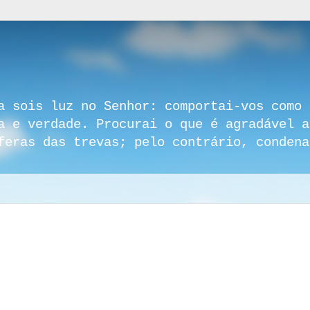
a sois luz no Senhor: comportai-vos como 
a e verdade. Procurai o que é agradável a
feras das trevas; pelo contrário, condena