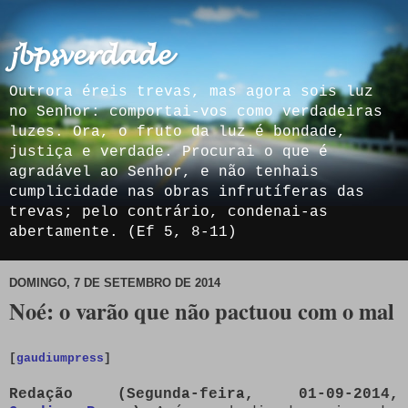
𝓳𝓫𝓹𝓼𝓿𝓮𝓻𝓭𝓪𝓭𝓮
Outrora éreis trevas, mas agora sois luz
no Senhor: comportai-vos como verdadeiras
luzes. Ora, o fruto da luz é bondade,
justiça e verdade. Procurai o que é
agradável ao Senhor, e não tenhais
cumplicidade nas obras infrutíferas das
trevas; pelo contrário, condenai-as
abertamente. (Ef 5, 8-11)
DOMINGO, 7 DE SETEMBRO DE 2014
Noé: o varão que não pactuou com o mal
[
gaudiumpress
]
Redação (Segunda-feira, 01-09-2014,