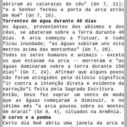
abriram as cataratas do céu" (Gn 7, 11);
"e o Senhor fechou a porta da arca atrás
de Noé" (Gn 7, 16).
Torrentes de água durante 40 dias
As águas, provenientes dos abismos e dos
céus, se abateram sobre a Terra durante 40
dias. A arca começou a flutuar, e tudo
ficou inundado; "as águas subiram uns oito
metros acima das montanhas" (Gn 7, 20).
Todos os seres humanos e animais - exceto
os que estavam na arca -- morreram e "as
águas dominaram sobre a terra durante 150
dias" (Gn 7, 24). Afirmar que alguns povos
não foram atingidos pelo dilúvio significa
"ir contra a intenção direta e evidente da
narração"1 feita pela Sagrada Escritura.
Então, Deus fez soprar um vento de modo
que as águas começaram a diminuir, e no
sétimo mês "a arca pousou sobre os montes
de Ararat" (Gn 8, 4), situados na Armênia.
O corvo e a pomba
Certo dia Noé abriu uma janela da arca e