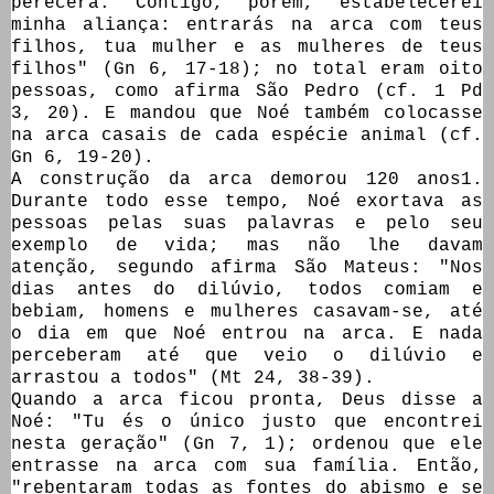
perecerá. Contigo, porém, estabelecerei
minha aliança: entrarás na arca com teus
filhos, tua mulher e as mulheres de teus
filhos" (Gn 6, 17-18); no total eram oito
pessoas, como afirma São Pedro (cf. 1 Pd
3, 20). E mandou que Noé também colocasse
na arca casais de cada espécie animal (cf.
Gn 6, 19-20).
A construção da arca demorou 120 anos1.
Durante todo esse tempo, Noé exortava as
pessoas pelas suas palavras e pelo seu
exemplo de vida; mas não lhe davam
atenção, segundo afirma São Mateus: "Nos
dias antes do dilúvio, todos comiam e
bebiam, homens e mulheres casavam-se, até
o dia em que Noé entrou na arca. E nada
perceberam até que veio o dilúvio e
arrastou a todos" (Mt 24, 38-39).
Quando a arca ficou pronta, Deus disse a
Noé: "Tu és o único justo que encontrei
nesta geração" (Gn 7, 1); ordenou que ele
entrasse na arca com sua família. Então,
"rebentaram todas as fontes do abismo e se