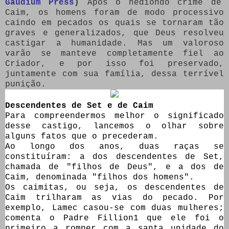
Gaudium Press
)
Após o hediondo crime de
Caim, os homens foram de modo processivo
caindo em pecados os quais se tornaram tão
graves e generalizados, que Deus resolveu
castigar a humanidade. Mas um valoroso
varão se manteve completamente fiel ao
Criador, e por isso foi preservado,
juntamente com sua família, dessa terrível
punição.
Descendentes de Set e de Caim
Para compreendermos melhor o significado
desse castigo, lancemos o olhar sobre
alguns fatos que o precederam.
Ao longo dos anos, duas raças se
constituíram: a dos descendentes de Set,
chamada de "filhos de Deus", e a dos de
Caim, denominada "filhos dos homens".
Os caimitas, ou seja, os descendentes de
Caim trilharam as vias do pecado. Por
exemplo, Lamec casou-se com duas mulheres;
comenta o Padre Fillion1 que ele foi o
primeiro a romper com a santa unidade do