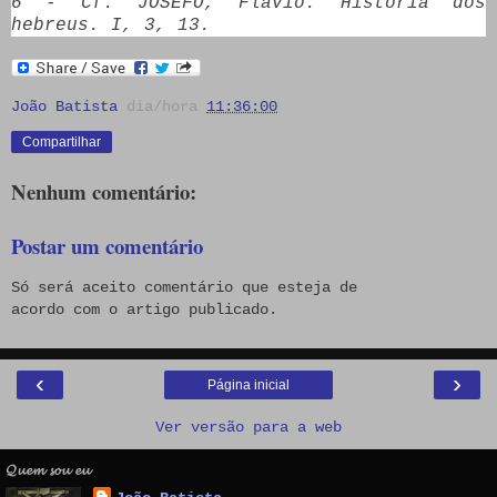
6 - Cf. JOSEFO, Flávio. História dos
hebreus. I, 3, 13.
João Batista
dia/hora
11:36:00
Compartilhar
Nenhum comentário:
Postar um comentário
Só será aceito comentário que esteja de
acordo com o artigo publicado.
‹
›
Página inicial
Ver versão para a web
𝓠𝓾𝓮𝓶 𝓼𝓸𝓾 𝓮𝓾