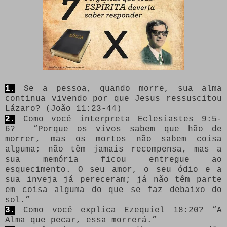
1.
Se a pessoa, quando morre, sua alma
continua vivendo por que Jesus ressuscito
u
Lázaro? (João 11:23-44)
2.
Como você interpreta Eclesiastes 9:5-
6? “Porque os vivos sabem que hão de
morrer, mas os mortos não sabem coisa
alguma; não têm jamais recompensa, mas a
sua memória ficou entregue ao
esquecimento. O seu amor, o seu ódio e a
sua inveja já pereceram; já não têm parte
em coisa alguma do que se faz debaixo do
sol.”
3.
Como você explica Ezequiel 18:20? “A
Alma que pecar, essa morrerá.”