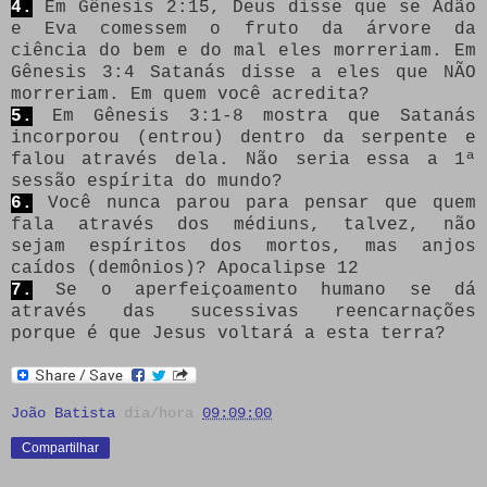
4.
Em Gênesis 2:15, Deus disse que se Adão
e Eva comessem o fruto da árvore da
ciência do bem e do mal eles morreriam. Em
Gênesis 3:4 Satanás disse a eles que NÃO
morreriam. Em quem você acredita?
5.
Em Gênesis 3:1-8 mostra que Satanás
incorporou (entrou) dentro da serpente e
falou através dela. Não seria essa a 1ª
sessão espírita do mundo?
6.
Você nunca parou para pensar que quem
fala através dos médiuns, talvez, não
sejam espíritos dos mortos, mas anjos
caídos (demônios)? Apocalipse 12
7.
Se o aperfeiçoamento humano se dá
através das sucessivas reencarnações
porque é que Jesus voltará a esta terra?
João Batista
dia/hora
09:09:00
Compartilhar