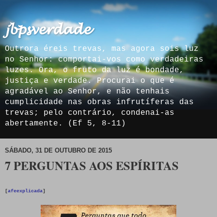
𝓳𝓫𝓹𝓼𝓿𝓮𝓻𝓭𝓪𝓭𝓮
Outrora éreis trevas, mas agora sois luz
no Senhor: comportai-vos como verdadeiras
luzes. Ora, o fruto da luz é bondade,
justiça e verdade. Procurai o que é
agradável ao Senhor, e não tenhais
cumplicidade nas obras infrutíferas das
trevas; pelo contrário, condenai-as
abertamente. (Ef 5, 8-11)
SÁBADO, 31 DE OUTUBRO DE 2015
7 PERGUNTAS AOS ESPÍRITAS
[
afeexplicada
]