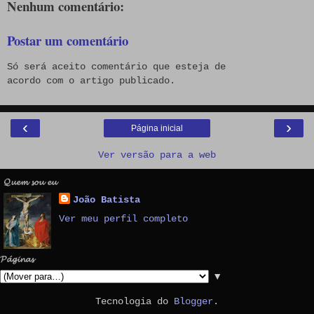
Nenhum comentário:
Postar um comentário
Só será aceito comentário que esteja de
acordo com o artigo publicado.
‹
›
Página inicial
Ver versão para a web
𝓠𝓾𝓮𝓶 𝓼𝓸𝓾 𝓮𝓾
João Batista
Ver meu perfil completo
𝓟𝓪́𝓰𝓲𝓷𝓪𝓼
▼
Tecnologia do
Blogger
.