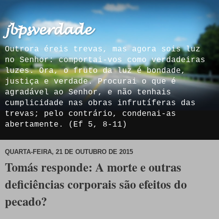
𝓳𝓫𝓹𝓼𝓿𝓮𝓻𝓭𝓪𝓭𝓮
Outrora éreis trevas, mas agora sois luz
no Senhor: comportai-vos como verdadeiras
luzes. Ora, o fruto da luz é bondade,
justiça e verdade. Procurai o que é
agradável ao Senhor, e não tenhais
cumplicidade nas obras infrutíferas das
trevas; pelo contrário, condenai-as
abertamente. (Ef 5, 8-11)
QUARTA-FEIRA, 21 DE OUTUBRO DE 2015
Tomás responde: A morte e outras
deficiências corporais são efeitos do
pecado?