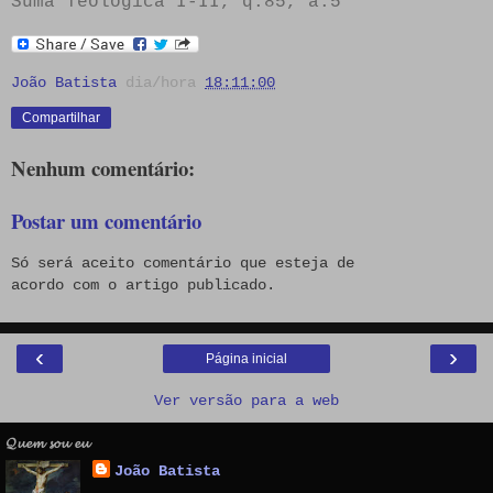
Suma Teológica I-II, q.85, a.5
João Batista
dia/hora
18:11:00
Compartilhar
Nenhum comentário:
Postar um comentário
Só será aceito comentário que esteja de
acordo com o artigo publicado.
‹
›
Página inicial
Ver versão para a web
𝓠𝓾𝓮𝓶 𝓼𝓸𝓾 𝓮𝓾
João Batista