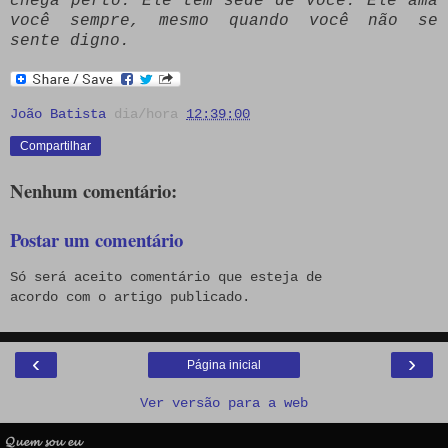
chega perto. Ele tem sede de você. Ele ama
você sempre, mesmo quando você não se
sente digno.
João Batista
dia/hora
12:39:00
Compartilhar
Nenhum comentário:
Postar um comentário
Só será aceito comentário que esteja de
acordo com o artigo publicado.
‹
›
Página inicial
Ver versão para a web
𝓠𝓾𝓮𝓶 𝓼𝓸𝓾 𝓮𝓾