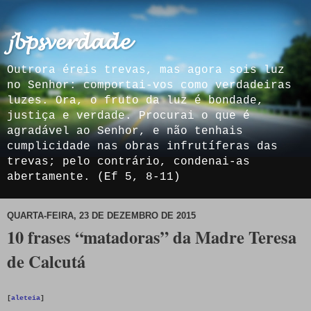
𝓳𝓫𝓹𝓼𝓿𝓮𝓻𝓭𝓪𝓭𝓮
Outrora éreis trevas, mas agora sois luz
no Senhor: comportai-vos como verdadeiras
luzes. Ora, o fruto da luz é bondade,
justiça e verdade. Procurai o que é
agradável ao Senhor, e não tenhais
cumplicidade nas obras infrutíferas das
trevas; pelo contrário, condenai-as
abertamente. (Ef 5, 8-11)
QUARTA-FEIRA, 23 DE DEZEMBRO DE 2015
10 frases “matadoras” da Madre Teresa
de Calcutá
[
aleteia
]