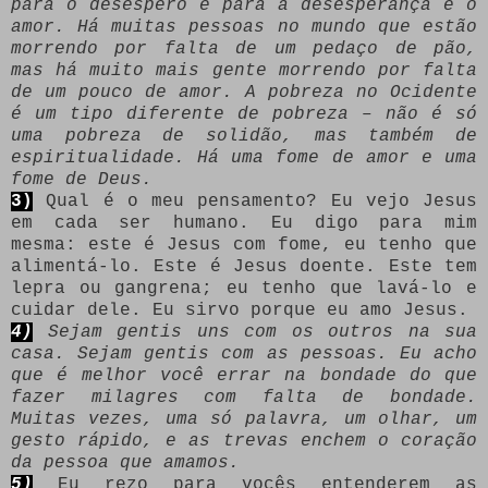
para o desespero e para a desesperança é o
amor. Há muitas pessoas no mundo que estão
morrendo por falta de um pedaço de pão,
mas há muito mais gente morrendo por falta
de um pouco de amor. A pobreza no Ocidente
é um tipo diferente de pobreza – não é só
uma pobreza de solidão, mas também de
espiritualidade. Há uma fome de amor e uma
fome de Deus.
3)
Qual é o meu pensamento? Eu vejo Jesus
em cada ser humano. Eu digo para mim
mesma: este é Jesus com fome, eu tenho que
alimentá-lo. Este é Jesus doente. Este tem
lepra ou gangrena; eu tenho que lavá-lo e
cuidar dele. Eu sirvo porque eu amo Jesus.
4)
Sejam gentis uns com os outros na sua
casa. Sejam gentis com as pessoas. Eu acho
que é melhor você errar na bondade do que
fazer milagres com falta de bondade.
Muitas vezes, uma só palavra, um olhar, um
gesto rápido, e as trevas enchem o coração
da pessoa que amamos.
5)
Eu rezo para vocês entenderem as