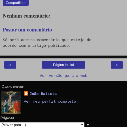
Compartilhar
Nenhum comentário:
Postar um comentário
Só será aceito comentário que esteja de
acordo com o artigo publicado.
‹
›
Página inicial
Ver versão para a web
𝓠𝓾𝓮𝓶 𝓼𝓸𝓾 𝓮𝓾
João Batista
Ver meu perfil completo
𝓟𝓪́𝓰𝓲𝓷𝓪𝓼
▼