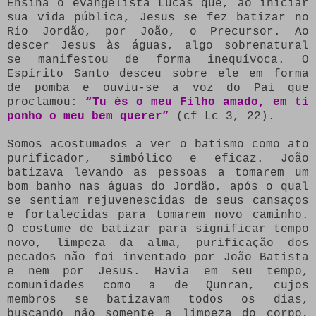
Ensina o evangelista Lucas que, ao iniciar
sua vida pública, Jesus se fez batizar no
Rio Jordão, por João, o Precursor. Ao
descer Jesus às águas, algo sobrenatural
se manifestou de forma inequívoca. O
Espírito Santo desceu sobre ele em forma
de pomba e ouviu-se a voz do Pai que
proclamou:
“Tu és o meu Filho amado, em ti
ponho o meu bem querer”
(cf Lc 3, 22).
Somos acostumados a ver o batismo como ato
purificador, simbólico e eficaz. João
batizava levando as pessoas a tomarem um
bom banho nas águas do Jordão, após o qual
se sentiam rejuvenescidas de seus cansaços
e fortalecidas para tomarem novo caminho.
O costume de batizar para significar tempo
novo, limpeza da alma, purificação dos
pecados não foi inventado por João Batista
e nem por Jesus. Havia em seu tempo,
comunidades como a de Qunran, cujos
membros se batizavam todos os dias,
buscando não somente a limpeza do corpo,