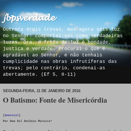
𝓳𝓫𝓹𝓼𝓿𝓮𝓻𝓭𝓪𝓭𝓮
Outrora éreis trevas, mas agora sois luz
no Senhor: comportai-vos como verdadeiras
luzes. Ora, o fruto da luz é bondade,
justiça e verdade. Procurai o que é
agradável ao Senhor, e não tenhais
cumplicidade nas obras infrutíferas das
trevas; pelo contrário, condenai-as
abertamente. (Ef 5, 8-11)
SEGUNDA-FEIRA, 11 DE JANEIRO DE 2016
O Batismo: Fonte de Misericórdia
[
domtotal
]
Por Dom Gil Antônio Moreira*