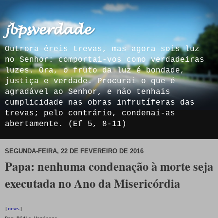
𝓳𝓫𝓹𝓼𝓿𝓮𝓻𝓭𝓪𝓭𝓮
Outrora éreis trevas, mas agora sois luz
no Senhor: comportai-vos como verdadeiras
luzes. Ora, o fruto da luz é bondade,
justiça e verdade. Procurai o que é
agradável ao Senhor, e não tenhais
cumplicidade nas obras infrutíferas das
trevas; pelo contrário, condenai-as
abertamente. (Ef 5, 8-11)
SEGUNDA-FEIRA, 22 DE FEVEREIRO DE 2016
Papa: nenhuma condenação à morte seja
executada no Ano da Misericórdia
[
news
]