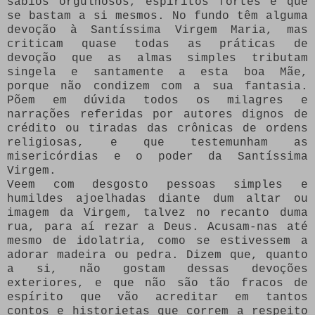
sábios orgulhosos, espíritos fortes e que
se bastam a si mesmos. No fundo têm alguma
devoção à Santíssima Virgem Maria, mas
criticam quase todas as práticas de
devoção que as almas simples tributam
singela e santamente a esta boa Mãe,
porque não condizem com a sua fantasia.
Põem em dúvida todos os milagres e
narrações referidas por autores dignos de
crédito ou tiradas das crônicas de ordens
religiosas, e que testemunham as
misericórdias e o poder da Santíssima
Virgem.
Veem com desgosto pessoas simples e
humildes ajoelhadas diante dum altar ou
imagem da Virgem, talvez no recanto duma
rua, para aí rezar a Deus. Acusam-nas até
mesmo de idolatria, como se estivessem a
adorar madeira ou pedra. Dizem que, quanto
a si, não gostam dessas devoções
exteriores, e que não são tão fracos de
espírito que vão acreditar em tantos
contos e historietas que correm a respeito