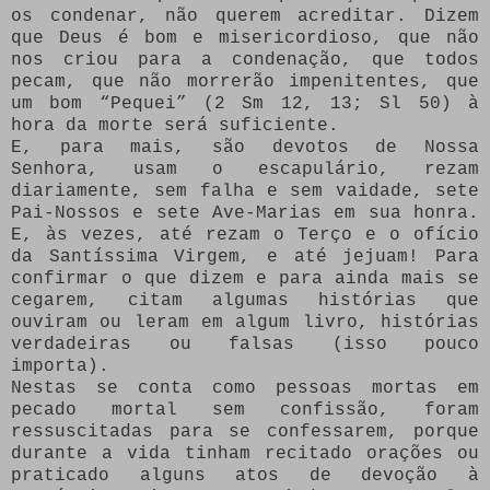
os condenar, não querem acreditar. Dizem
que Deus é bom e misericordioso, que não
nos criou para a condenação, que todos
pecam, que não morrerão impenitentes, que
um bom “Pequei” (2 Sm 12, 13; Sl 50) à
hora da morte será suficiente.
E, para mais, são devotos de Nossa
Senhora, usam o escapulário, rezam
diariamente, sem falha e sem vaidade, sete
Pai-Nossos e sete Ave-Marias em sua honra.
E, às vezes, até rezam o Terço e o ofício
da Santíssima Virgem, e até jejuam! Para
confirmar o que dizem e para ainda mais se
cegarem, citam algumas histórias que
ouviram ou leram em algum livro, histórias
verdadeiras ou falsas (isso pouco
importa).
Nestas se conta como pessoas mortas em
pecado mortal sem confissão, foram
ressuscitadas para se confessarem, porque
durante a vida tinham recitado orações ou
praticado alguns atos de devoção à