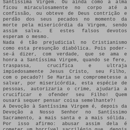
Santíssima Virgem. Ou ainda como a alma
ficou miraculosamente no corpo até a
confissão, ou obteve de Deus contrição e
perdão dos seus pecados no momento da
morte pela misericórdia da Virgem, sendo
assim salva. E estes falsos devotos
esperam o mesmo.
Nada é tão prejudicial no Cristianismo
como esta presunção diabólica. Pois poder-
se-á dizer, com verdade, que se ama e
honra a Santíssima Virgem, quando se fere,
traspassa, crucifica e ultraja
impiedosamente Jesus Cristo, seu Filho,
com o pecado?! Se Maria se comprometesse a
salvar, por misericórdia, esta espécie de
pessoas, autorizaria o crime, ajudaria a
crucificar e ofender seu Filho! Quem
ousará sequer pensar coisa semelhante?!
A Devoção à Santíssima Virgem é, depois da
Devoção a Nosso Senhor no Santíssimo
Sacramento, a mais santa e a mais sólida.
Por isso afirmo: abusar assim dela é
cometer um horrível sacrilégio que, depois