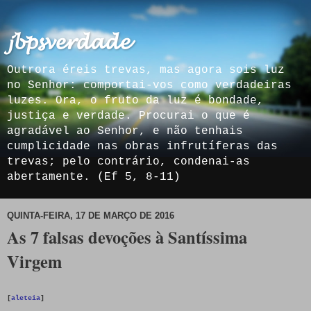
𝓳𝓫𝓹𝓼𝓿𝓮𝓻𝓭𝓪𝓭𝓮
Outrora éreis trevas, mas agora sois luz
no Senhor: comportai-vos como verdadeiras
luzes. Ora, o fruto da luz é bondade,
justiça e verdade. Procurai o que é
agradável ao Senhor, e não tenhais
cumplicidade nas obras infrutíferas das
trevas; pelo contrário, condenai-as
abertamente. (Ef 5, 8-11)
QUINTA-FEIRA, 17 DE MARÇO DE 2016
As 7 falsas devoções à Santíssima
Virgem
[
aleteia
]