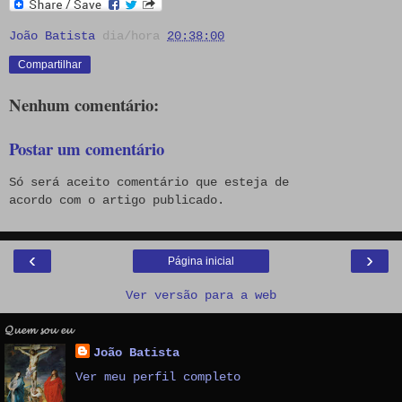
João Batista
dia/hora
20:38:00
Compartilhar
Nenhum comentário:
Postar um comentário
Só será aceito comentário que esteja de
acordo com o artigo publicado.
‹
›
Página inicial
Ver versão para a web
𝓠𝓾𝓮𝓶 𝓼𝓸𝓾 𝓮𝓾
João Batista
Ver meu perfil completo