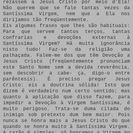
rezassem a Jesus Cristo por meio d’Ela!
Não querem que se fale tantas vezes da
Santíssima Virgem, nem que a Ela nos
dirijamos tão freqüentemente.
Eis algumas frases que lhes são habituais:
Para que servem tantos terços, tantas
confrarias e devoções externas à
Santíssima Virgem? Há muita ignorância
nisto tudo! Faz-se da religião uma
palhaçada. Falem-me dos que têm Devoção a
Jesus Cristo (freqüentemente pronunciam
este Santo Nome sem a devida reverência,
sem descobrir a cabe- ça, digo-o entre
parêntesis). É preciso pregar Jesus
Cristo: eis a doutrina sólida! Isto que
dizem é verdadeiro num certo sentido; mas
quanto à aplicação que disso fazem, para
impedir a Devoção à Virgem Santíssima, é
muito perigoso. Trata-se duma cilada do
inimigo sob pretexto dum bem maior. Pois
nunca se honra mais a Jesus Cristo do que
quando se honra muito à Santíssima Virgem.
A razão é simples: só honramos a Virgem no