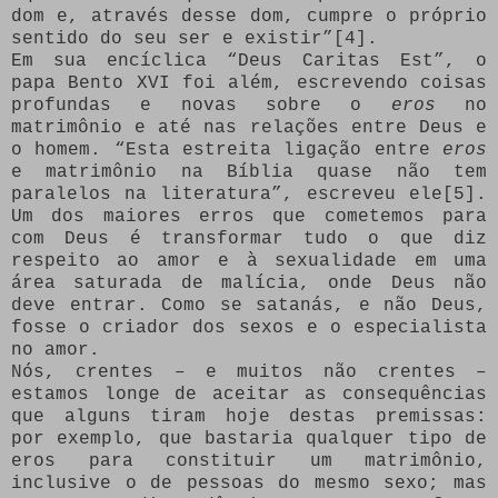
dom e, através desse dom, cumpre o próprio
sentido do seu ser e existir”[4].
Em sua encíclica “Deus Caritas Est”, o
papa Bento XVI foi além, escrevendo coisas
profundas e novas sobre o
eros
no
matrimônio e até nas relações entre Deus e
o homem. “Esta estreita ligação entre
eros
e matrimônio na Bíblia quase não tem
paralelos na literatura”, escreveu ele[5].
Um dos maiores erros que cometemos para
com Deus é transformar tudo o que diz
respeito ao amor e à sexualidade em uma
área saturada de malícia, onde Deus não
deve entrar. Como se satanás, e não Deus,
fosse o criador dos sexos e o especialista
no amor.
Nós, crentes – e muitos não crentes –
estamos longe de aceitar as consequências
que alguns tiram hoje destas premissas:
por exemplo, que bastaria qualquer tipo de
eros para constituir um matrimônio,
inclusive o de pessoas do mesmo sexo; mas