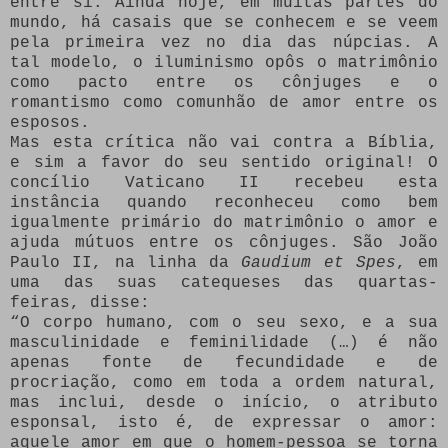
entre si. Ainda hoje, em muitas partes do
mundo, há casais que se conhecem e se veem
pela primeira vez no dia das núpcias. A
tal modelo, o iluminismo opôs o matrimônio
como pacto entre os cônjuges e o
romantismo como comunhão de amor entre os
esposos.
Mas esta crítica não vai contra a Bíblia,
e sim a favor do seu sentido original! O
concílio Vaticano II recebeu esta
instância quando reconheceu como bem
igualmente primário do matrimônio o amor e
ajuda mútuos entre os cônjuges. São João
Paulo II, na linha da
Gaudium et Spes
, em
uma das suas catequeses das quartas-
feiras, disse:
“O corpo humano, com o seu sexo, e a sua
masculinidade e feminilidade (…) é não
apenas fonte de fecundidade e de
procriação, como em toda a ordem natural,
mas inclui, desde o início, o atributo
esponsal, isto é, de expressar o amor:
aquele amor em que o homem-pessoa se torna