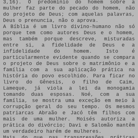
3,16). O predomínio do homem sobre a
mulher faz parte do pecado do homem, não
do projeto de Deus; com aquelas palavras,
Deus o prenuncia, não o aprova.
A Bíblia é um livro divino-humano não só
porque tem como autores Deus e o homem,
mas também porque descreve, misturadas
entre si, a fidelidade de Deus e a
infidelidade do homem. Isto é
particularmente evidente quando se compara
o projeto de Deus sobre o matrimônio e a
família com a sua aplicação prática na
história do povo escolhido. Para ficar no
livro do Gênesis, o filho de Caim,
Lameque, já viola a lei da monogamia
tomando duas esposas. Noé, com a sua
família, se mostra uma exceção em meio à
corrupção geral do seu tempo. Os mesmos
patriarcas Abraão e Jacó têm filhos com
mais de uma mulher. Moisés autoriza a
prática do divórcio; Davi e Salomão mantêm
um verdadeiro harém de mulheres.
Mais do que nas transgressões práticas