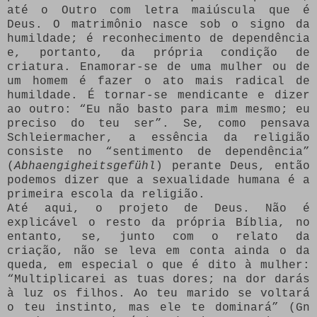
até o Outro com letra maiúscula que é
Deus. O matrimônio nasce sob o signo da
humildade; é reconhecimento de dependência
e, portanto, da própria condição de
criatura. Enamorar-se de uma mulher ou de
um homem é fazer o ato mais radical de
humildade. É tornar-se mendicante e dizer
ao outro: “Eu não basto para mim mesmo; eu
preciso do teu ser”. Se, como pensava
Schleiermacher, a essência da religião
consiste no “sentimento de dependência”
(
Abhaengigheitsgefühl
) perante Deus, então
podemos dizer que a sexualidade humana é a
primeira escola da religião.
Até aqui, o projeto de Deus. Não é
explicável o resto da própria Bíblia, no
entanto, se, junto com o relato da
criação, não se leva em conta ainda o da
queda, em especial o que é dito à mulher:
“Multiplicarei as tuas dores; na dor darás
à luz os filhos. Ao teu marido se voltará
o teu instinto, mas ele te dominará” (Gn