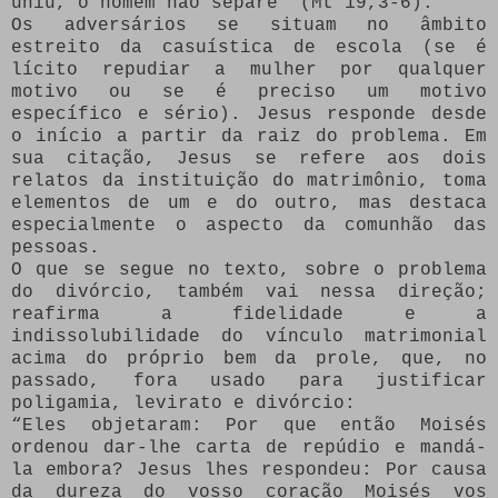
uniu, o homem não separe” (Mt 19,3-6).
Os adversários se situam no âmbito
estreito da casuística de escola (se é
lícito repudiar a mulher por qualquer
motivo ou se é preciso um motivo
específico e sério). Jesus responde desde
o início a partir da raiz do problema. Em
sua citação, Jesus se refere aos dois
relatos da instituição do matrimônio, toma
elementos de um e do outro, mas destaca
especialmente o aspecto da comunhão das
pessoas.
O que se segue no texto, sobre o problema
do divórcio, também vai nessa direção;
reafirma a fidelidade e a
indissolubilidade do vínculo matrimonial
acima do próprio bem da prole, que, no
passado, fora usado para justificar
poligamia, levirato e divórcio:
“Eles objetaram: Por que então Moisés
ordenou dar-lhe carta de repúdio e mandá-
la embora? Jesus lhes respondeu: Por causa
da dureza do vosso coração Moisés vos