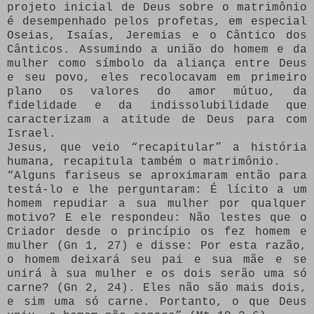
projeto inicial de Deus sobre o matrimônio
é desempenhado pelos profetas, em especial
Oseias, Isaías, Jeremias e o Cântico dos
Cânticos. Assumindo a união do homem e da
mulher como símbolo da aliança entre Deus
e seu povo, eles recolocavam em primeiro
plano os valores do amor mútuo, da
fidelidade e da indissolubilidade que
caracterizam a atitude de Deus para com
Israel.
Jesus, que veio “recapitular” a história
humana, recapitula também o matrimônio.
“Alguns fariseus se aproximaram então para
testá-lo e lhe perguntaram: É lícito a um
homem repudiar a sua mulher por qualquer
motivo? E ele respondeu: Não lestes que o
Criador desde o princípio os fez homem e
mulher (Gn 1, 27) e disse: Por esta razão,
o homem deixará seu pai e sua mãe e se
unirá à sua mulher e os dois serão uma só
carne? (Gn 2, 24). Eles não são mais dois,
e sim uma só carne. Portanto, o que Deus