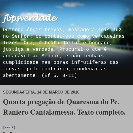
𝓳𝓫𝓹𝓼𝓿𝓮𝓻𝓭𝓪𝓭𝓮
Outrora éreis trevas, mas agora sois luz
no Senhor: comportai-vos como verdadeiras
luzes. Ora, o fruto da luz é bondade,
justiça e verdade. Procurai o que é
agradável ao Senhor, e não tenhais
cumplicidade nas obras infrutíferas das
trevas; pelo contrário, condenai-as
abertamente. (Ef 5, 8-11)
SEGUNDA-FEIRA, 14 DE MARÇO DE 2016
Quarta pregação de Quaresma do Pe.
Raniero Cantalamessa. Texto completo.
[
zenit
]