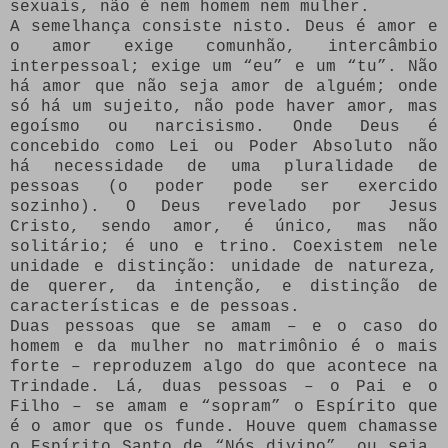
sexuais, não é nem homem nem mulher.
A semelhança consiste nisto. Deus é amor e
o amor exige comunhão, intercâmbio
interpessoal; exige um “eu” e um “tu”. Não
há amor que não seja amor de alguém; onde
só há um sujeito, não pode haver amor, mas
egoísmo ou narcisismo. Onde Deus é
concebido como Lei ou Poder Absoluto não
há necessidade de uma pluralidade de
pessoas (o poder pode ser exercido
sozinho). O Deus revelado por Jesus
Cristo, sendo amor, é único, mas não
solitário; é uno e trino. Coexistem nele
unidade e distinção: unidade de natureza,
de querer, da intenção, e distinção de
características e de pessoas.
Duas pessoas que se amam – e o caso do
homem e da mulher no matrimônio é o mais
forte – reproduzem algo do que acontece na
Trindade. Lá, duas pessoas – o Pai e o
Filho – se amam e “sopram” o Espírito que
é o amor que os funde. Houve quem chamasse
o Espírito Santo de “Nós divino”, ou seja,