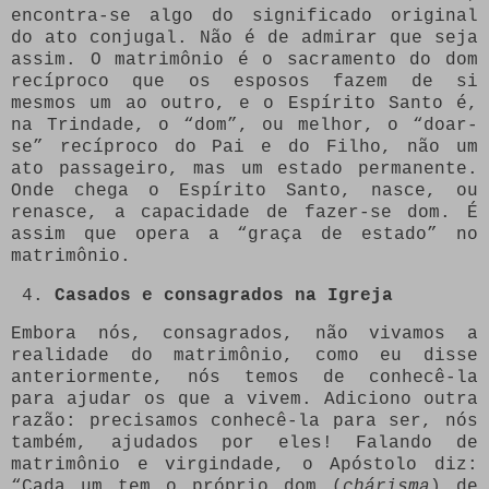
encontra-se algo do significado original
do ato conjugal. Não é de admirar que seja
assim. O matrimônio é o sacramento do dom
recíproco que os esposos fazem de si
mesmos um ao outro, e o Espírito Santo é,
na Trindade, o “dom”, ou melhor, o “doar-
se” recíproco do Pai e do Filho, não um
ato passageiro, mas um estado permanente.
Onde chega o Espírito Santo, nasce, ou
renasce, a capacidade de fazer-se dom. É
assim que opera a “graça de estado” no
matrimônio.
Casados e consagrados na Igreja
Embora nós, consagrados, não vivamos a
realidade do matrimônio, como eu disse
anteriormente, nós temos de conhecê-la
para ajudar os que a vivem. Adiciono outra
razão: precisamos conhecê-la para ser, nós
também, ajudados por eles! Falando de
matrimônio e virgindade, o Apóstolo diz:
“Cada um tem o próprio dom (
chárisma
) de