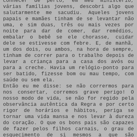
conhecer de perto, em meu ministério,
várias famílias jovens, descobri algo que
salutarmente me sacudiu. Aqueles jovens
papais e mamães tinham de se levantar não
uma, e sim duas, três ou mais vezes por
noite para dar de comer, dar remédios,
embalar o bebê se ele chorasse, cuidar
dele se estivesse com febre. E, de manhã,
um dos dois, ou ambos, na hora de sempre,
tinham de correr para o trabalho depois de
levar a criança para a casa dos avós ou
para a creche. Havia um relógio-ponto para
ser batido, fizesse bom ou mau tempo, com
saúde ou sem ela.
Então eu me disse: se não corrermos para
nos consertar, corremos grave perigo! O
nosso modo de vida, se não for regido pela
observância autêntica da Regra e por certo
rigor de horários e hábitos, periga se
tornar uma vida mansa e nos levar à dureza
do coração. O que os bons pais são capazes
de fazer pelos filhos carnais, o grau de
esquecimento de si mesmos a que são