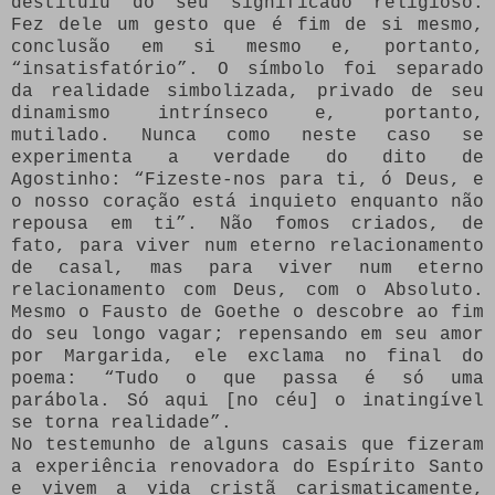
destituiu do seu significado religioso.
Fez dele um gesto que é fim de si mesmo,
conclusão em si mesmo e, portanto,
“insatisfatório”. O símbolo foi separado
da realidade simbolizada, privado de seu
dinamismo intrínseco e, portanto,
mutilado. Nunca como neste caso se
experimenta a verdade do dito de
Agostinho: “Fizeste-nos para ti, ó Deus, e
o nosso coração está inquieto enquanto não
repousa em ti”. Não fomos criados, de
fato, para viver num eterno relacionamento
de casal, mas para viver num eterno
relacionamento com Deus, com o Absoluto.
Mesmo o Fausto de Goethe o descobre ao fim
do seu longo vagar; repensando em seu amor
por Margarida, ele exclama no final do
poema: “Tudo o que passa é só uma
parábola. Só aqui [no céu] o inatingível
se torna realidade”.
No testemunho de alguns casais que fizeram
a experiência renovadora do Espírito Santo
e vivem a vida cristã carismaticamente,