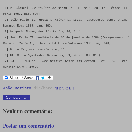
[1] P. Claudel,
Le soulier de satin
, a.III. sc.8 (ed. La Pléiade, II,
Paris 1956, pág. 804).
[2] João Paulo II,
Homem e mulher os criou
. Catequeses sobre o amor
humano, Roma 1985, pág. 365.
[3] Gregorio Magno,
Moralia in Job
, 20, 1, 1.
[4] João Paulo II, audiência de 16 de janeiro de 1980 (
Insegnamenti di
Giovanni Paolo II
, Libreria Editrice Vaticana 1980, pág. 148).
[5] Bento XVI,
Deus caritas est
, 11.
[6] Cf. Santo Agostinho,
Discursos
, 51, 25 (PL 38, 348).
[7] Cf. H. Mühlen ,
Der Heilige Geist als Person. Ich – Du – Wir
,
Münster in W., 1963.
João Batista
dia/hora
10:52:00
Compartilhar
Nenhum comentário:
Postar um comentário