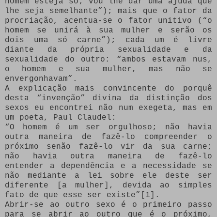
homem esteja só; vou lhe dar uma ajuda que
lhe seja semelhante”); mais que o fator da
procriação, acentua-se o fator unitivo (“o
homem se unirá à sua mulher e serão os
dois uma só carne”); cada um é livre
diante da própria sexualidade e da
sexualidade do outro: “ambos estavam nus,
o homem e sua mulher, mas não se
envergonhavam”.
A explicação mais convincente do porquê
desta “invenção” divina da distinção dos
sexos eu encontrei não num exegeta, mas em
um poeta, Paul Claudel:
“O homem é um ser orgulhoso; não havia
outra maneira de fazê-lo compreender o
próximo senão fazê-lo vir da sua carne;
não havia outra maneira de fazê-lo
entender a dependência e a necessidade se
não mediante a lei sobre ele deste ser
diferente [a mulher], devida ao simples
fato de que esse ser existe”[1].
Abrir-se ao outro sexo é o primeiro passo
para se abrir ao outro que é o próximo,