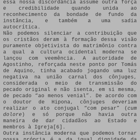
essa nossa discordância assume outra força
e credibilidade quando unida ao
reconhecimento da bondade de fundo da
instância, e também a uma sadia
autocrítica.
Não podemos silenciar a contribuição que
os cristãos deram à formação dessa visão
puramente objetivista do matrimônio contra
a qual a cultura ocidental moderna se
lançou com veemência. A autoridade de
Agostinho, reforçada neste ponto por Tomás
de Aquino, tinha acabado jogando uma luz
negativa na união carnal dos cônjuges,
considerada o meio de transmissão do
pecado original e não isenta, em si mesma,
de pecado “ao menos venial”. De acordo com
o doutor de Hipona, cônjuges deveriam
realizar o ato conjugal “com pesar” (
cum
dolore
) e só porque não havia outra
maneira de dar cidadãos ao Estado e
membros à Igreja[6].
Outra instância moderna que podemos tornar
nossa própria é a da igual dignidade da