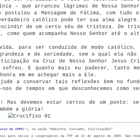
ínia – que arrancou lágrimas de Nossa Senhor
e postulou a Mensagem de Fátima, com tudo o
verdadeiro católico pode ter sua alma alegre.
escindir de um certo véu de tristeza. De tris
l, como quem acompanha Nosso Senhor até o alt
vida, para ser conduzida de modo católico, 
grandeza e de seriedade, sem o qual ela não 
rticipação na Cruz de Nosso Senhor Jesus Cri
 sofreu. E quanto mais eu padecer, tanto me
honra em me achegar mais a Ele.
ajude a conservar tais reflexões bem no fund
o-nos de tempos em que desconhecemos como se
z! Mas devemos estar certos de um ponto: se
ambém a glória!
arço de 1999
(*), na seção “
Ambiente, Costumes, Civilizações”
inio para sócios e cooperadores da TFP em 21 de agosto de 1985.
Sem rev