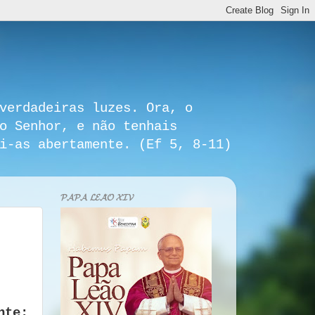
verdadeiras luzes. Ora, o
o Senhor, e não tenhais
i-as abertamente. (Ef 5, 8-11)
𝓟𝓐𝓟𝓐 𝓛𝓔𝓐̃𝓞 𝓧𝓘𝓥
nte: