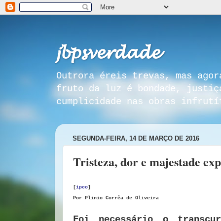
𝓳𝓫𝓹𝓼𝓿𝓮𝓻𝓭𝓪𝓭𝓮
Outrora éreis trevas, mas agor
fruto da luz é bondade, justiç
cumplicidade nas obras infrutí
SEGUNDA-FEIRA, 14 DE MARÇO DE 2016
Tristeza, dor e majestade ex
[
ipco
]
Por
Plinio Corrêa de Oliveira
Foi necessário o transcu