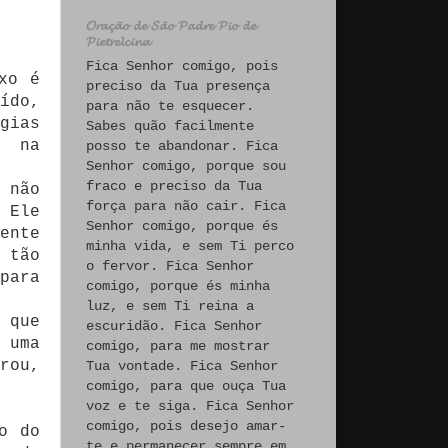
𝓞𝓻𝓪𝓬̧𝓪̃𝓸 𝓭𝓮 𝓢𝓪̃𝓸 𝓟𝓪𝓭𝓻𝓮 𝓟𝓲𝓸 𝓭𝓮
𝓟𝓲𝓮𝓽𝓻𝓮𝓵𝓬𝓲𝓷𝓪
Fica Senhor comigo, pois
xo é
preciso da Tua presença
ído,
para não te esquecer.
gias
Sabes quão facilmente
o na
posso te abandonar. Fica
Senhor comigo, porque sou
fraco e preciso da Tua
 não
força para não cair. Fica
 Ele
Senhor comigo, porque és
ente
minha vida, e sem Ti perco
 tão
o fervor. Fica Senhor
para
comigo, porque és minha
luz, e sem Ti reina a
 que
escuridão. Fica Senhor
 uma
comigo, para me mostrar
rou,
Tua vontade. Fica Senhor
comigo, para que ouça Tua
voz e te siga. Fica Senhor
comigo, pois desejo amar-
o do
te e permanecer sempre em