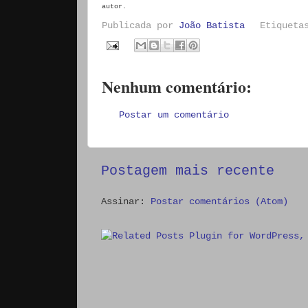
autor.
Publicada por
João Batista
Etiquet
Nenhum comentário:
Postar um comentário
Postagem mais recente
Assinar:
Postar comentários (Atom)