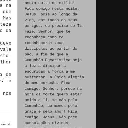
nesta noite de exílio!
a na
Fica comigo nesta noite,
 que
Jesus, pois ao longo da
 Mas
vida, com todos os seus
teza
perigos, eu preciso de Ti.
o da
Faze, Senhor, que te
reconheça como te
reconheceram teus
deve
discípulos ao partir do
vale
pão, a fim de que a
sto.
Comunhão Eucarística seja
lhor
a luz a dissipar a
escuridão,a força a me
o de
sustentar, a única alegria
rá o
do meu coração. Fica
comigo, Senhor, porque na
 nos
hora da morte quero estar
unido a Ti, se não pela
Comunhão, ao menos pela
graça e pelo amor! Fica
comigo, Jesus. Não peço
consolações divinas,
isão do