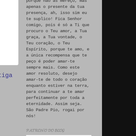
porque não às mereço, mas
apenas o presente da tua
presença, ah, isso sim eu
te suplico! Fica Senhor
comigo, pois é só a Ti que
procuro o Teu amor, a Tua
graça, a Tua vontade, o
Teu coração, o Teu
Espírito, porque te amo, e
a única recompensa que te
peço é poder amar-te
sempre mais. Como este
amor resoluto, desejo
tiga
amar-te de todo o coração
enquanto estiver na terra,
para continuar a te amar
perfeitamente por toda a
eternidade. Assim seja.
São Padre Pio, rogai por
nós!
𝓟𝓐𝓣𝓡𝓞𝓝𝓞 𝓓𝓞 𝓑𝓛𝓞𝓖