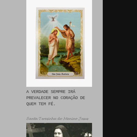
A VERDADE SEMPRE IRÁ
PREVALECER NO CORAÇÃO DE
QUEM TEM FÉ.
𝓢𝓪𝓷𝓽𝓪 𝓣𝓮𝓻𝓮𝓼𝓲𝓷𝓱𝓪 𝓭𝓸 𝓜𝓮𝓷𝓲𝓷𝓸 𝓙𝓮𝓼𝓾𝓼