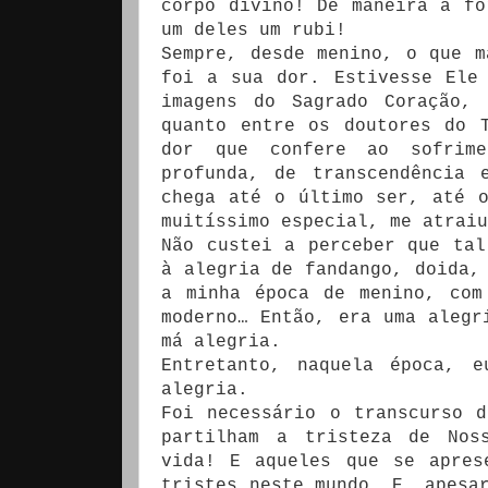
corpo divino! De maneira a fo
um deles um rubi!
Sempre, desde menino, o que m
foi a sua dor. Estivesse Ele
imagens do Sagrado Coração,
quanto entre os doutores do 
dor que confere ao sofrime
profunda, de transcendência 
chega até o último ser, até 
muitíssimo especial, me atraiu
Não custei a perceber que tal
à alegria de fandango, doida,
a minha época de menino, com
moderno… Então, era uma alegr
má alegria.
Entretanto, naquela época, 
alegria.
Foi necessário o transcurso 
partilham a tristeza de Nos
vida! E aqueles que se apres
tristes neste mundo. E, apesa