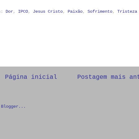
as:
Dor
,
IPCO
,
Jesus Cristo
,
Paixão
,
Sofrimento
,
Tristeza
Página inicial
Postagem mais an