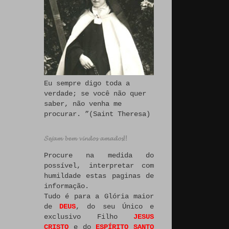
Eu sempre digo toda a
verdade; se você não quer
saber, não venha me
procurar. ”(Saint Theresa)
𝓢𝓮𝓳𝓪𝓶 𝓫𝓮𝓶 𝓿𝓲𝓷𝓭𝓸𝓼 𝓪𝓶𝓪𝓭𝓸𝓼!!
Procure na medida do
possível, interpretar com
humildade estas paginas de
informação.
Tudo é para a Glória maior
de
DEUS
, do seu Único e
exclusivo Filho
JESUS
CRISTO
e do
ESPÍRITO SANTO