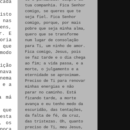
cada
tua companhia. Fica Senhor
comigo, se queres que te
isto
seja fiel. Fica Senhor
 nas
comigo, porque, por mais
ens,
pobre que seja minha alma,
r. E
quero que se transforme
oria
num lugar de consolação
para Ti, um ninho de amor.
 que
Fica comigo, Jesus, pois
modo
se faz tarde e o dia chega
ao fim; a vida passa, e a
ição
morte, o julgamento e a
nava
eternidade se aproximam.
nema
Preciso de Ti para renovar
 e a
minhas energias e não
parar no caminho. Está
a má
ficando tarde, a morte
avança e eu tenho medo da
escuridão, das tentações,
 que
da falta de fé, da cruz,
esta
das tristezas. Oh, quanto
, os
preciso de Ti, meu Jesus,
poca