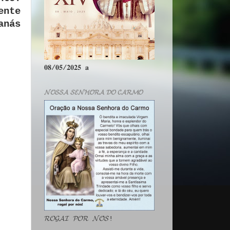
ente
anás
𝟎𝟖/𝟎𝟓/𝟐𝟎𝟐𝟓 𝐚
𝓝𝓞𝓢𝓢𝓐 𝓢𝓔𝓝𝓗𝓞𝓡𝓐 𝓓𝓞 𝓒𝓐𝓡𝓜𝓞
𝓡𝓞𝓖𝓐𝓘 𝓟𝓞𝓡 𝓝𝓞́𝓢!