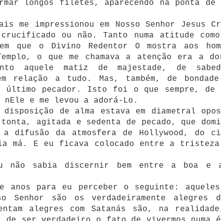
rmar longos filetes, aparecendo na ponta de 
ais me impressionou em Nosso Senhor Jesus Cr
 crucificado ou não. Tanto numa atitude como
 em que o Divino Redentor O mostra aos hom
Templo, o que me chamava a atenção era a do
nto aquele matiz de majestade, de sabed
em relação a tudo. Mas, também, de bondade
o último pecador. Isto foi o que sempre, de 
 nEle e me levou a adorá-Lo.
 disposição de alma estava em diametral opos
 tonta, agitada e sedenta de pecado, que domi
 a difusão da atmosfera de Hollywood, do ci
ia má. E eu ficava colocado entre a tristeza
eu não sabia discernir bem entre a boa e 
de anos para eu perceber o seguinte: aqueles
so Senhor são os verdadeiramente alegres d
entam alegres com Satanás são, na realidade
r de ser verdadeiro o fato de vivermos numa é