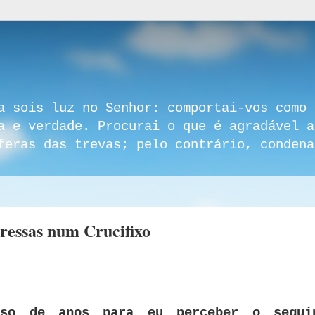
a sois luz no Senhor: comportai-vos como 
a e verdade. Procurai o que é agradável a
feras das trevas; pelo contrário, condena
pressas num Crucifixo
rso de anos para eu perceber o segui