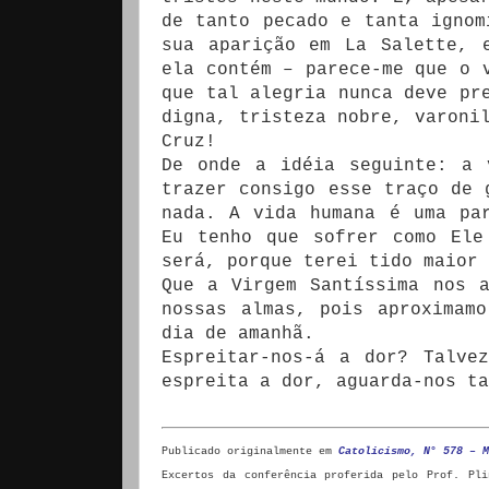
de tanto pecado e tanta ignom
sua aparição em La Salette, 
ela contém – parece-me que o 
que tal alegria nunca deve pr
digna, tristeza nobre, varoni
Cruz!
De onde a idéia seguinte: a 
trazer consigo esse traço de 
nada. A vida humana é uma pa
Eu tenho que sofrer como Ele
será, porque terei tido maior 
Que a Virgem Santíssima nos 
nossas almas, pois aproximam
dia de amanhã.
Espreitar-nos-á a dor? Talve
espreita a dor, aguarda-nos t
Publicado originalmente em
Catolicismo, N° 578 – M
Excertos da conferência proferida pelo Prof. Pl