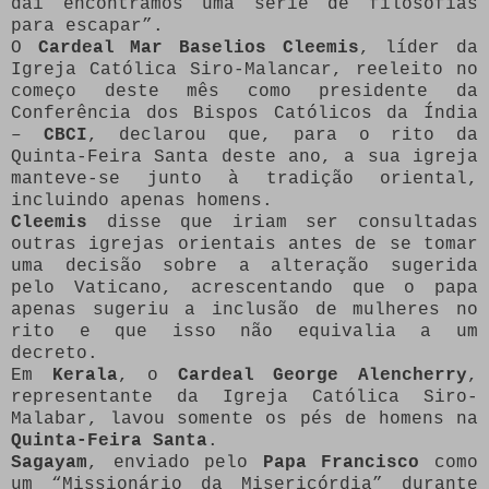
daí encontramos uma série de filosofias
para escapar”.
O
Cardeal
Mar Baselios Cleemis
, líder da
Igreja Católica Siro-Malancar, reeleito no
começo deste mês como presidente da
Conferência dos Bispos Católicos da Índia
–
CBCI
, declarou que, para o rito da
Quinta-Feira Santa deste ano, a sua igreja
manteve-se junto à tradição oriental,
incluindo apenas homens.
Cleemis
disse que iriam ser consultadas
outras igrejas orientais antes de se tomar
uma decisão sobre a alteração sugerida
pelo Vaticano, acrescentando que o papa
apenas sugeriu a inclusão de mulheres no
rito e que isso não equivalia a um
decreto.
Em
Kerala
, o
Cardeal George Alencherry
,
representante da Igreja Católica Siro-
Malabar, lavou somente os pés de homens na
Quinta-Feira Santa
.
Sagayam
, enviado pelo
Papa Francisco
como
um “Missionário da Misericórdia” durante