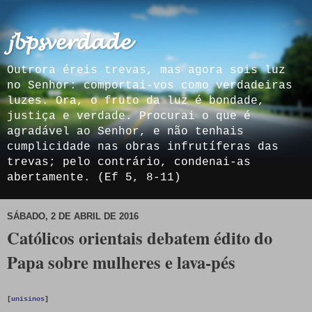
𝓳𝓫𝓹𝓼𝓿𝓮𝓻𝓭𝓪𝓭𝓮
Outrora éreis trevas, mas agora sois luz
no Senhor: comportai-vos como verdadeiras
luzes. Ora, o fruto da luz é bondade,
justiça e verdade. Procurai o que é
agradável ao Senhor, e não tenhais
cumplicidade nas obras infrutíferas das
trevas; pelo contrário, condenai-as
abertamente. (Ef 5, 8-11)
SÁBADO, 2 DE ABRIL DE 2016
Católicos orientais debatem édito do
Papa sobre mulheres e lava-pés
[
unisinos
]