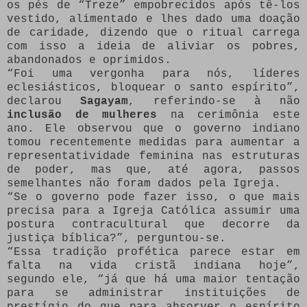
os pés de “Treze” empobrecidos após tê-los
vestido, alimentado e lhes dado uma doação
de caridade, dizendo que o ritual carrega
com isso a ideia de aliviar os pobres,
abandonados e oprimidos.
“Foi uma vergonha para nós, líderes
eclesiásticos, bloquear o santo espírito”,
declarou
Sagayam
, referindo-se à não
inclusão de mulheres
na cerimônia este
ano. Ele observou que o governo indiano
tomou recentemente medidas para aumentar a
representatividade feminina nas estruturas
de poder, mas que, até agora, passos
semelhantes não foram dados pela Igreja.
“Se o governo pode fazer isso, o que mais
precisa para a Igreja Católica assumir uma
postura contracultural que decorre da
justiça bíblica?”, perguntou-se.
“Essa tradição profética parece estar em
falta na vida cristã indiana hoje”,
segundo ele, “já que há uma maior tentação
para se administrar instituições de
prestígio do que para absorver o espírito