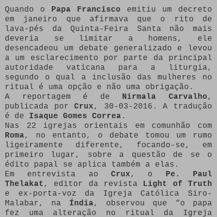
Quando o
Papa Francisco
emitiu um decreto
em janeiro que afirmava que o rito de
lava-pés da Quinta-Feira Santa não mais
deveria se limitar a homens, ele
desencadeou um debate generalizado e levou
a um esclarecimento por parte da principal
autoridade vaticana para a liturgia,
segundo o qual a inclusão das mulheres no
ritual é uma opção e não uma obrigação.
A reportagem é de
Nirmala Carvalho
,
publicada por
Crux
, 30-03-2016. A tradução
é de
Isaque Gomes Correa
.
Nas 22 igrejas orientais em comunhão com
Roma
, no entanto, o debate tomou um rumo
ligeiramente diferente, focando-se, em
primeiro lugar, sobre a questão de se o
édito papal se aplica também a elas.
Em entrevista ao
Crux
, o
Pe. Paul
Thelakat
, editor da revista
Light of Truth
e ex-porta-voz da Igreja Católica Siro-
Malabar, na
Índia
, observou que “o papa
fez uma alteração no ritual da Igreja