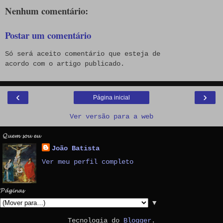
Nenhum comentário:
Postar um comentário
Só será aceito comentário que esteja de
acordo com o artigo publicado.
‹
›
Página inicial
Ver versão para a web
𝓠𝓾𝓮𝓶 𝓼𝓸𝓾 𝓮𝓾
João Batista
Ver meu perfil completo
𝓟𝓪́𝓰𝓲𝓷𝓪𝓼
▼
Tecnologia do
Blogger
.