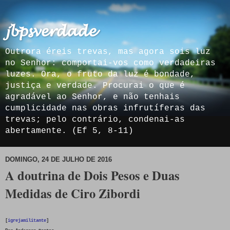
𝓳𝓫𝓹𝓼𝓿𝓮𝓻𝓭𝓪𝓭𝓮
Outrora éreis trevas, mas agora sois luz
no Senhor: comportai-vos como verdadeiras
luzes. Ora, o fruto da luz é bondade,
justiça e verdade. Procurai o que é
agradável ao Senhor, e não tenhais
cumplicidade nas obras infrutíferas das
trevas; pelo contrário, condenai-as
abertamente. (Ef 5, 8-11)
DOMINGO, 24 DE JULHO DE 2016
A doutrina de Dois Pesos e Duas
Medidas de Ciro Zibordi
[
igrejamilitante
]