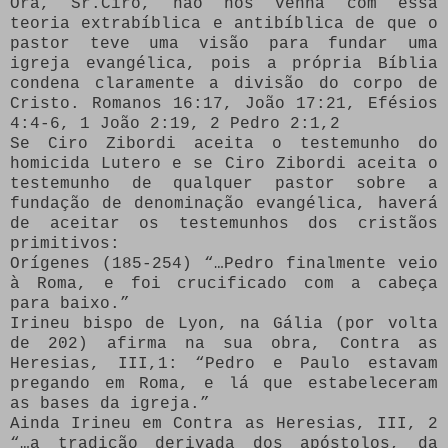
Ora, Sr.Ciro, não nos venha com essa
teoria extrabíblica e antibíblica de que o
pastor teve uma visão para fundar uma
igreja evangélica, pois a própria Bíblia
condena claramente a divisão do corpo de
Cristo. Romanos 16:17, João 17:21, Efésios
4:4-6, 1 João 2:19, 2 Pedro 2:1,2
Se Ciro Zibordi aceita o testemunho do
homicida Lutero e se Ciro Zibordi aceita o
testemunho de qualquer pastor sobre a
fundação de denominação evangélica, haverá
de aceitar os testemunhos dos cristãos
primitivos:
Orígenes (185-254) “…Pedro finalmente veio
à Roma, e foi crucificado com a cabeça
para baixo.”
Irineu bispo de Lyon, na Gália (por volta
de 202) afirma na sua obra, Contra as
Heresias, III,1: “Pedro e Paulo estavam
pregando em Roma, e lá que estabeleceram
as bases da igreja.”
Ainda Irineu em Contra as Heresias, III, 2
“…a tradição derivada dos apóstolos, da