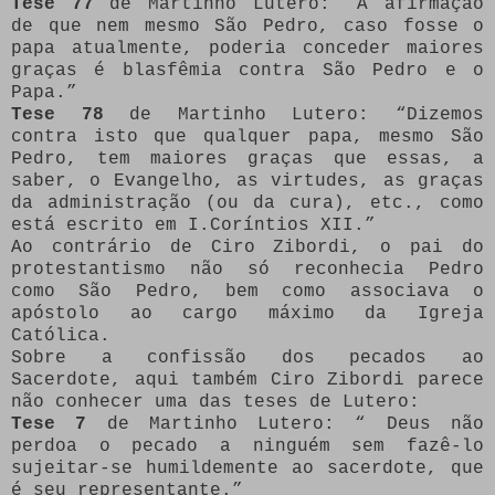
Tese 77
de Martinho Lutero: “A afirmação
de que nem mesmo São Pedro, caso fosse o
papa atualmente, poderia conceder maiores
graças é blasfêmia contra São Pedro e o
Papa.”
Tese 78
de Martinho Lutero: “Dizemos
contra isto que qualquer papa, mesmo São
Pedro, tem maiores graças que essas, a
saber, o Evangelho, as virtudes, as graças
da administração (ou da cura), etc., como
está escrito em I.Coríntios XII.”
Ao contrário de Ciro Zibordi, o pai do
protestantismo não só reconhecia Pedro
como São Pedro, bem como associava o
apóstolo ao cargo máximo da Igreja
Católica.
Sobre a confissão dos pecados ao
Sacerdote, aqui também Ciro Zibordi parece
não conhecer uma das teses de Lutero:
Tese 7
de Martinho Lutero: “ Deus não
perdoa o pecado a ninguém sem fazê-lo
sujeitar-se humildemente ao sacerdote, que
é seu representante.”