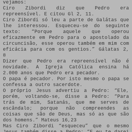
vejamos:
Ciro Zibordi diz que Pedro era
repreensível. E citou Gl 2, 11.
Ciro Zibordi só leu a parte de Galátas que
lhe interessou. Esqueceu-se do seguinte
texto: “Porque aquele que operou
eficazmente em Pedro para o apostolado da
circuncisão, esse operou também em mim com
eficácia para com os gentios.” Gálatas 2,
8
Dizer que Pedro era repreensível não é
novidade. A Igreja Católica ensina há
2.000 anos que Pedro era pecador.
O papa é pecador. Por isto mesmo o papa se
confessa a outro sacerdote.
O próprio Jesus advertiu a Pedro: “Ele,
porém, voltando-se, disse a Pedro: “Para
trás de mim, Satanás, que me serves de
escândalo; porque não compreendes as
coisas que são de Deus, mas só as que são
dos homens.” Mateus 16,23
Mas Ciro Zibordi “esqueceu” que o mesmo
Jesus também disse a Pedro: “E eu te darei