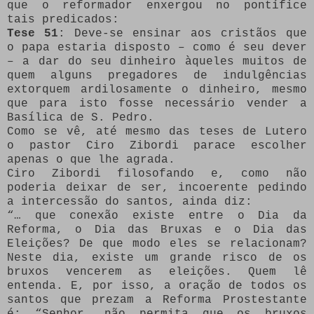
que o reformador enxergou no pontífice
tais predicados:
Tese 51
: Deve-se ensinar aos cristãos que
o papa estaria disposto – como é seu dever
– a dar do seu dinheiro àqueles muitos de
quem alguns pregadores de indulgências
extorquem ardilosamente o dinheiro, mesmo
que para isto fosse necessário vender a
Basílica de S. Pedro.
Como se vê, até mesmo das teses de Lutero
o pastor Ciro Zibordi parace escolher
apenas o que lhe agrada.
Ciro Zibordi filosofando e, como não
poderia deixar de ser, incoerente pedindo
a intercessão do santos, ainda diz:
“… que conexão existe entre o Dia da
Reforma, o Dia das Bruxas e o Dia das
Eleições? De que modo eles se relacionam?
Neste dia, existe um grande risco de os
bruxos vencerem as eleições. Quem lê
entenda. E, por isso, a oração de todos os
santos que prezam a Reforma Prostestante
é: “Senhor, não permita que os bruxos