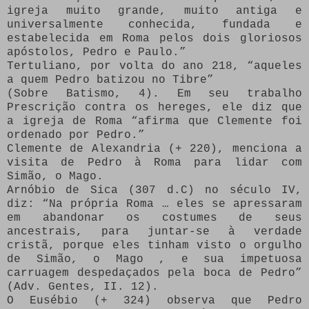
igreja muito grande, muito antiga e
universalmente conhecida, fundada e
estabelecida em Roma pelos dois gloriosos
apóstolos, Pedro e Paulo.”
Tertuliano, por volta do ano 218, “aqueles
a quem Pedro batizou no Tibre”
(Sobre Batismo, 4). Em seu trabalho
Prescrição contra os hereges, ele diz que
a igreja de Roma “afirma que Clemente foi
ordenado por Pedro.”
Clemente de Alexandria (+ 220), menciona a
visita de Pedro à Roma para lidar com
Simão, o Mago.
Arnóbio de Sica (307 d.C) no século IV,
diz: “Na própria Roma … eles se apressaram
em abandonar os costumes de seus
ancestrais, para juntar-se à verdade
cristã, porque eles tinham visto o orgulho
de Simão, o Mago , e sua impetuosa
carruagem despedaçados pela boca de Pedro”
(Adv. Gentes, II. 12).
O Eusébio (+ 324) observa que Pedro