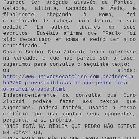
“parece ter pregado através de Pontus,
Galácia, Bitínia, Capadócia e Ásia, e
finalmente chegando à Roma, foi
crucificado de cabeça para baixo, a seu
pedido.” Em outros lugares em seus
escritos, Eusébio afirma que “Paulo foi
sido decapitado em Roma e Pedro ter sido
crucificado….”
Caso o Senhor Ciro Zibordi tenha interesse
na verdade, o que não parece ser o caso,
sugerimos para consulta o seguinte texto:
Ou ainda:
http://www.universocatolico.com.br/index.p
hp?/50-provas-biblicas-de-que-pedro-fora-
o-primeiro-papa.html
Independentemente da consulta que Ciro
Zibordi poderá fazer aos textos que
sugerimos, poderá também, usando o mesmo
critério que usa contra seus oponentes,
perguntar a si próprio:
“ONDE ESTÁ NA BÍBLIA QUE PEDRO NÃO ESTEVE
EM ROMA?" OU,
“ONDE ESTÁ NA BÍBLIA QUE JESUS CONDICIONOU