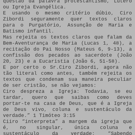
questão da palavra protestantismo, Lutero
ou Igreja Evangélica.
E usando o mesmo critério dúbio, Ciro
Zibordi seguramente quer textos claros
para o Purgatório, Assunção de Maria e
Batismo infantil.
Mas rejeita os textos claros que falam da
Bem-Aventurança de Maria (Lucas 1, 48), a
recitação do Pai Nosso (Mateus 6, 9-13), a
confissão dos pecados ao sacerdote (João
20, 23) e a Eucaristia (João 6, 51-58).
E por certo o Sr.Ciro Zibordi, agora não
tão literal como antes, também rejeita os
textos que condenam sua maneira peculiar
de ser cristão, se não vejamos:
Ciro despreza a Igreja: Todavia, se eu
tardar, quero que saibas como deves
portar-te na casa de Deus, que é a Igreja
de Deus vivo, coluna e sustentáculo da
verdade.” 1 Timóteo 3:15
Ciiro “interpreta” a margem da igreja que
é, no singular, única coluna e
sustentáculo da verdade: “Sabendo