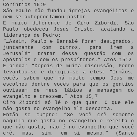
Coríntios 15:9
São Paulo não fundou igrejas evangélicas e
nem se autoproclamou pastor.
E muito diferente de Ciro Zibordi, São
Paulo obedeceu Jesus Cristo, acatando a
liderança de Pedro:
“…Assim, Paulo e Barnabé foram designados,
juntamente com outros, para irem a
Jerusalém tratar dessa questão com os
apóstolos e com os presbíteros.” Atos 15:2
E ainda: “Depois de muita discussão, Pedro
levantou-se e dirigiu-se a eles: “Irmãos,
vocês sabem que há muito tempo Deus me
escolheu dentre vocês para que os gentios
ouvissem de meus lábios a mensagem do
evangelho e cressem.” Atos 15,7
Ciro Zibordi só lê o que quer. O que ele
não gosta no evangelho ele descarta.
Então se cumpre: “Se você crê somente
naquilo que gosta no evangelho e rejeita o
que não gosta, não é no evangelho que você
crê, mas, sim, em si mesmo.” (Santo