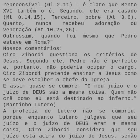
repreensível (Gl 2.11) — é claro que Bento
XVI também o é. Segundo, ele era casado
(Mt 8.14,15). Terceiro, pobre (At 3.6).
Quarto, nunca recebeu adoração ou
veneração (At 10.25,26).
Outrossim, quando foi mesmo que Pedro
esteve em Roma?”
Nossos comentários:
Ciro Zibordi questiona os critérios de
Jesus. Segundo ele, Pedro não é perfeito
e, portanto, não poderia ocupar o cargo.
Ciro Zibordi pretende ensinar a Jesus como
se deve escolher o chefe da Igreja.
E assim quase se cumpre: “O meu juízo e o
juízo de DEUS são a mesma coisa. Quem não
crê como eu está destinado ao inferno.”
(Martinho Lutero)
A profecia de Lutero não se cumpriu,
porque enquanto Lutero julgava que seu
juízo e o juízo de DEUS eram a mesma
coisa, Ciro Zibordi considera que seu
juízo está acima do juízo de Jesus, senão