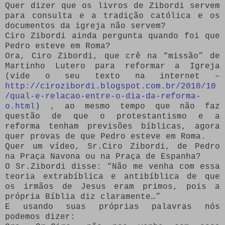
Quer dizer que os livros de Zibordi servem
para consulta e a tradição católica e os
documentos da igreja não servem?
Ciro Zibordi ainda pergunta quando foi que
Pedro esteve em Roma?
Ora, Ciro Zibordi, que crê na “missão” de
Martinho Lutero para reformar a Igreja
(vide o seu texto na internet –
http://cirozibordi.blogspot.com.br/2010/10
/qual-e-relacao-entre-o-dia-da-reforma-
o.html
) , ao mesmo tempo que não faz
questão de que o protestantismo e a
reforma tenham previsões bíblicas, agora
quer provas de que Pedro esteve em Roma.
Quer um vídeo, Sr.Ciro Zibordi, de Pedro
na Praça Navona ou na Praça de Espanha?
O Sr.Zibordi disse: “Não me venha com essa
teoria extrabíblica e antibíblica de que
os irmãos de Jesus eram primos, pois a
própria Bíblia diz claramente…”
E usando suas próprias palavras nós
podemos dizer: