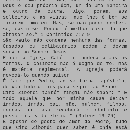
Deus o seu próprio dom, um de uma maneira
e outro de outra. Digo, porém, aos
solteiros e às viúvas, que lhes é bom se
ficarem como eu. Mas, se não podem conter-
se, casem-se. Porque é melhor casar do que
abrasar-se.” 1 Coríntios 7:7-9
São Paulo não condena nenhuma das formas.
Casados ou celibatários podem e devem
servir ao Senhor Jesus.
E nem a Igreja Católica condena ambas as
formas. O celibato não é dogma de fé, mas
é matéria regimental. A Igreja poderá
revogá-lo quando quiser.
É fato que Pedro, ao se tornar apóstolo,
deixou tudo o mais para seguir ao Senhor:
Ciro Zibordi também fingiu não saber: “ E
todo aquele que por minha causa deixar
irmãos, irmãs, pai, mãe, mulher, filhos,
terras ou casa receberá o cêntuplo e
possuirá a vida eterna.” (Mateus 19:29).
E apesar do gesto de amor de Pedro, tudo
que Ciro Zibordi quer saber é onde está