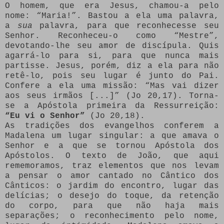
O homem, que era Jesus, chamou-a pelo
nome: “Maria!”. Bastou a ela uma palavra,
a
sua
palavra, para que reconhecesse seu
Senhor. Reconheceu-o como “Mestre”,
devotando-lhe seu amor de discípula. Quis
agarrá-lo para si, para que nunca mais
partisse. Jesus, porém, diz a ela para não
retê-lo, pois seu lugar é junto do Pai.
Confere a ela uma missão: “Mas vai dizer
aos seus irmãos [...]” (Jo 20,17). Torna-
se a Apóstola primeira da Ressurreição:
“Eu vi o Senhor”
(Jo 20,18).
As tradições dos evangelhos conferem a
Madalena um lugar singular: a que amava o
Senhor e a que se tornou Apóstola dos
Apóstolos. O texto de João, que aqui
rememoramos, traz elementos que nos levam
a pensar o amor cantado no Cântico dos
Cânticos: o jardim do encontro, lugar das
delícias; o desejo do toque, da retenção
do corpo, para que não haja mais
separações; o reconhecimento pelo nome,