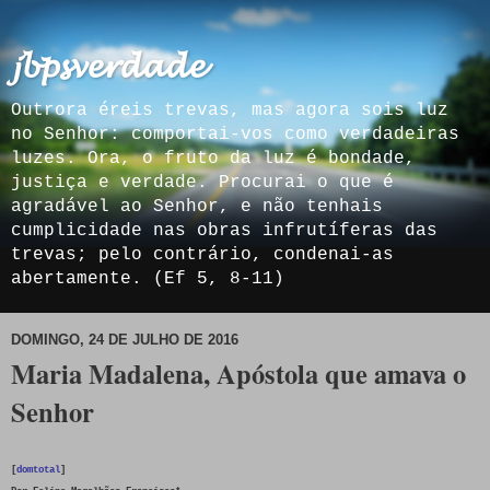
𝓳𝓫𝓹𝓼𝓿𝓮𝓻𝓭𝓪𝓭𝓮
Outrora éreis trevas, mas agora sois luz
no Senhor: comportai-vos como verdadeiras
luzes. Ora, o fruto da luz é bondade,
justiça e verdade. Procurai o que é
agradável ao Senhor, e não tenhais
cumplicidade nas obras infrutíferas das
trevas; pelo contrário, condenai-as
abertamente. (Ef 5, 8-11)
DOMINGO, 24 DE JULHO DE 2016
Maria Madalena, Apóstola que amava o
Senhor
[
domtotal
]