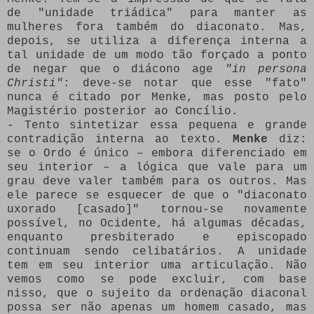
de "unidade triádica" para manter as
mulheres fora também do diaconato. Mas,
depois, se utiliza a diferença interna a
tal unidade de um modo tão forçado a ponto
de negar que o diácono age
"in persona
Christi"
: deve-se notar que esse "fato"
nunca é citado por Menke, mas posto pelo
Magistério posterior ao Concílio.
- Tento sintetizar essa pequena e grande
contradição interna ao texto.
Menke
diz:
se o Ordo é único – embora diferenciado em
seu interior – a lógica que vale para um
grau deve valer também para os outros. Mas
ele parece se esquecer de que o "diaconato
uxorado [casado]" tornou-se novamente
possível, no Ocidente, há algumas décadas,
enquanto presbiterado e episcopado
continuam sendo celibatários. A unidade
tem em seu interior uma articulação. Não
vemos como se pode excluir, com base
nisso, que o sujeito da ordenação diaconal
possa ser não apenas um homem casado, mas