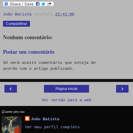
João Batista
dia/hora
21:41:00
Compartilhar
Nenhum comentário:
Postar um comentário
Só será aceito comentário que esteja de
acordo com o artigo publicado.
‹
›
Página inicial
Ver versão para a web
𝓠𝓾𝓮𝓶 𝓼𝓸𝓾 𝓮𝓾
João Batista
Ver meu perfil completo