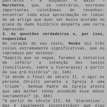
panfletos – e esquecer o maior –
Marchetto
, que, ao contrário, escreveu
importantes coletâneas de resenhas:
encontrar toda essa aproximação no limiar
de um artigo que quer ser muito acurado no
plano do dado histórico desperta uma certa
impressão.
3. As questões verdadeiras e, por isso,
esquecidas
No coração do seu texto,
Menke
diz três
coisas extremamente significativas, que eu
reproduzo por extenso:
"Naquilo que se segue, faremos a tentativa
de inferir a intenção dos textos
(conciliares, sobre a hierarquia) a partir
da sua pré-história" (p. 340).
"Já desde o final do século II, o agir
ex
persona Christi
perante a Igreja é uma
‘tríade’. Nenhum Padre da Igreja atesta
que uma mulher tenha assumido esse múnus
sacramental" (p. 368)
"A partir do século III, há ‘diaconisas’,
mas é igualmente incontestável que elas