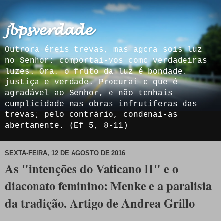
𝓳𝓫𝓹𝓼𝓿𝓮𝓻𝓭𝓪𝓭𝓮
Outrora éreis trevas, mas agora sois luz
no Senhor: comportai-vos como verdadeiras
luzes. Ora, o fruto da luz é bondade,
justiça e verdade. Procurai o que é
agradável ao Senhor, e não tenhais
cumplicidade nas obras infrutíferas das
trevas; pelo contrário, condenai-as
abertamente. (Ef 5, 8-11)
SEXTA-FEIRA, 12 DE AGOSTO DE 2016
As "intenções do Vaticano II" e o
diaconato feminino: Menke e a paralisia
da tradição. Artigo de Andrea Grillo