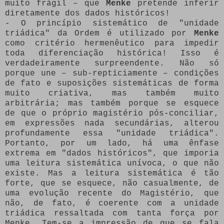
muito frágil – que
Menke
pretende inferir
diretamente dos dados históricos!
- O princípio sistemático de "unidade
triádica" da Ordem é utilizado por
Menke
como critério hermenêutico para impedir
toda diferenciação histórica! Isso é
verdadeiramente surpreendente. Não só
porque une – sub-repticiamente – condições
de fato e suposições sistemáticas de forma
muito criativa, mas também muito
arbitrária; mas também porque se esquece
de que o próprio magistério pós-conciliar,
em expressões nada secundárias, alterou
profundamente essa "unidade triádica".
Portanto, por um lado, há uma ênfase
extrema em "dados históricos", que imporia
uma leitura sistemática unívoca, o que não
existe. Mas a leitura sistemática é tão
forte, que se esquece, não casualmente, de
uma evolução recente do Magistério, que
não, de fato, é coerente com a unidade
triádica ressaltada com tanta força por
Menke. Tem-se a impressão de que se fala