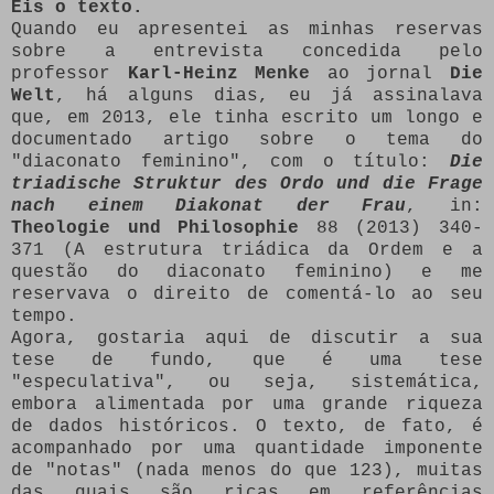
Eis o texto.
Quando eu apresentei as minhas reservas
sobre a entrevista concedida pelo
professor
Karl-Heinz Menke
ao jornal
Die
Welt
, há alguns dias, eu já assinalava
que, em 2013, ele tinha escrito um longo e
documentado artigo sobre o tema do
"diaconato feminino", com o título:
Die
triadische Struktur des Ordo und die Frage
nach einem Diakonat der Frau
, in:
Theologie und Philosophie
88 (2013) 340-
371 (A estrutura triádica da Ordem e a
questão do diaconato feminino) e me
reservava o direito de comentá-lo ao seu
tempo.
Agora, gostaria aqui de discutir a sua
tese de fundo, que é uma tese
"especulativa", ou seja, sistemática,
embora alimentada por uma grande riqueza
de dados históricos. O texto, de fato, é
acompanhado por uma quantidade imponente
de "notas" (nada menos do que 123), muitas
das quais são ricas em referências