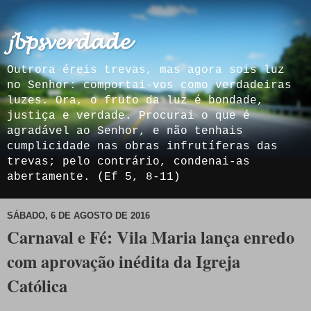
𝓳𝓫𝓹𝓼𝓿𝓮𝓻𝓭𝓪𝓭𝓮
Outrora éreis trevas, mas agora sois luz
no Senhor: comportai-vos como verdadeiras
luzes. Ora, o fruto da luz é bondade,
justiça e verdade. Procurai o que é
agradável ao Senhor, e não tenhais
cumplicidade nas obras infrutíferas das
trevas; pelo contrário, condenai-as
abertamente. (Ef 5, 8-11)
SÁBADO, 6 DE AGOSTO DE 2016
Carnaval e Fé: Vila Maria lança enredo
com aprovação inédita da Igreja
Católica