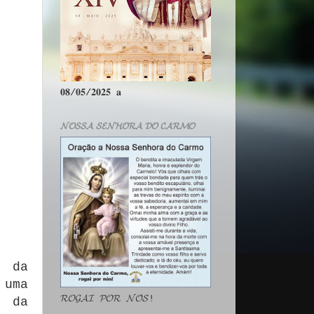
𝟎𝟖/𝟎𝟓/𝟐𝟎𝟐𝟓 𝐚
𝓝𝓞𝓢𝓢𝓐 𝓢𝓔𝓝𝓗𝓞𝓡𝓐 𝓓𝓞 𝓒𝓐𝓡𝓜𝓞
a da
 uma
𝓡𝓞𝓖𝓐𝓘 𝓟𝓞𝓡 𝓝𝓞́𝓢!
e da