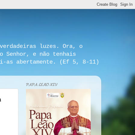
verdadeiras luzes. Ora, o
o Senhor, e não tenhais
i-as abertamente. (Ef 5, 8-11)
𝓟𝓐𝓟𝓐 𝓛𝓔𝓐̃𝓞 𝓧𝓘𝓥
a