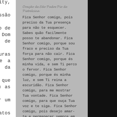
ity,
𝓞𝓻𝓪𝓬̧𝓪̃𝓸 𝓭𝓮 𝓢𝓪̃𝓸 𝓟𝓪𝓭𝓻𝓮 𝓟𝓲𝓸 𝓭𝓮
𝓟𝓲𝓮𝓽𝓻𝓮𝓵𝓬𝓲𝓷𝓪
ssão
Fica Senhor comigo, pois
preciso da Tua presença
o de
para não te esquecer.
Sabes quão facilmente
 Dom
posso te abandonar. Fica
s de
Senhor comigo, porque sou
fraco e preciso da Tua
uras
força para não cair. Fica
Senhor comigo, porque és
de a
minha vida, e sem Ti perco
, da
o fervor. Fica Senhor
comigo, porque és minha
 que
luz, e sem Ti reina a
escuridão. Fica Senhor
u as
comigo, para me mostrar
Tua vontade. Fica Senhor
r um
comigo, para que ouça Tua
voz e te siga. Fica Senhor
comigo, pois desejo amar-
tos
te e permanecer sempre em