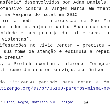
asfêmia” desenvolvidos por Adam Daniels,
 ofensivo contra a Virgem Maria em fren
, na Véspera do natal em 2015.
iéis a pedir a intercessão de São Mi
de todos os anjos e santos “para que ass
unidade e nos proteja do mal e suas mu
 violentas”.
nifestações no Civic Center – precisou 
r sua fome de atenção e estimula a repet
e ofensa”.
s, o Prelado exortou a oferecer “oraçõe
sim como durante os serviços ecumênicos.
do CitizenGO pedindo para deter a “m
itizengo.org/es/pr/36180-paremos-misma-ne
as:
Missa
,
Negra
,
Noticias ACI
,
Petição