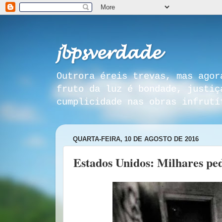
𝓳𝓫𝓹𝓼𝓿𝓮𝓻𝓭𝓪𝓭𝓮
Outrora éreis trevas, mas agor
fruto da luz é bondade, justiç
cumplicidade nas obras infrutí
QUARTA-FEIRA, 10 DE AGOSTO DE 2016
Estados Unidos: Milhares p