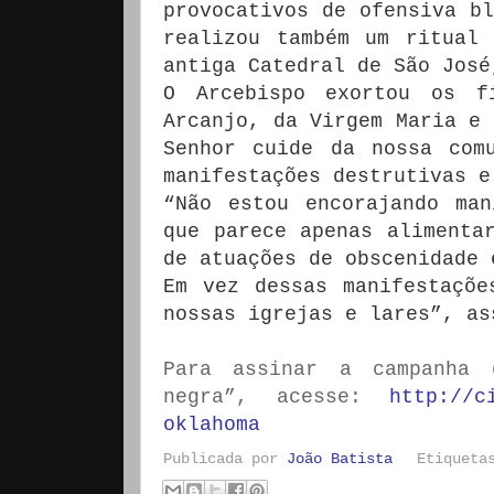
provocativos de ofensiva bl
realizou também um ritual
antiga Catedral de São José
O Arcebispo exortou os f
Arcanjo, da Virgem Maria e 
Senhor cuide da nossa com
manifestações destrutivas e
“Não estou encorajando ma
que parece apenas alimenta
de atuações de obscenidade 
Em vez dessas manifestaçõe
nossas igrejas e lares”, as
Para assinar a campanha 
negra”, acesse:
http://c
oklahoma
Publicada por
João Batista
Etiquet