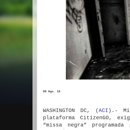
08 Ago. 16
WASHINGTON DC, (
ACI
).- Mi
plataforma CitizenGO, exi
“missa negra” programada