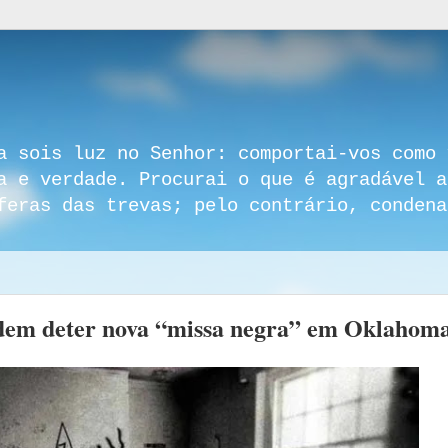
a sois luz no Senhor: comportai-vos como 
a e verdade. Procurai o que é agradável a
feras das trevas; pelo contrário, condena
edem deter nova “missa negra” em Oklahom