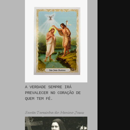
A VERDADE SEMPRE IRÁ
PREVALECER NO CORAÇÃO DE
QUEM TEM FÉ.
𝓢𝓪𝓷𝓽𝓪 𝓣𝓮𝓻𝓮𝓼𝓲𝓷𝓱𝓪 𝓭𝓸 𝓜𝓮𝓷𝓲𝓷𝓸 𝓙𝓮𝓼𝓾𝓼