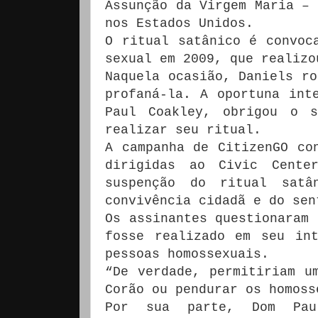
Assunção da Virgem Maria – 
nos Estados Unidos.
O ritual satânico é convoc
sexual em 2009, que realizo
Naquela ocasião, Daniels ro
profaná-la. A oportuna int
Paul Coakley, obrigou o s
realizar seu ritual.
A campanha de CitizenGO co
dirigidas ao Civic Cent
suspenção do ritual sat
convivência cidadã e do sen
Os assinantes questionaram 
fosse realizado em seu in
pessoas homossexuais.
“De verdade, permitiriam u
Corão ou pendurar os homoss
Por sua parte, Dom Pau