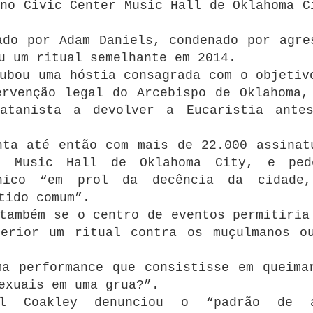
no Civic Center Music Hall de Oklahoma C
ado por Adam Daniels, condenado por agre
u um ritual semelhante em 2014.
ubou uma hóstia consagrada com o objetiv
ervenção legal do Arcebispo de Oklahoma,
atanista a devolver a Eucaristia ante
nta até então com mais de 22.000 assinat
er Music Hall de Oklahoma City, e pe
ânico “em prol da decência da cidade
tido comum”.
também se o centro de eventos permitiria
terior um ritual contra os muçulmanos o
ma performance que consistisse em queima
exuais em uma grua?”.
l Coakley denunciou o “padrão de a