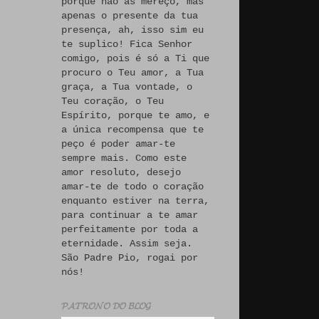
porque não às mereço, mas
apenas o presente da tua
presença, ah, isso sim eu
te suplico! Fica Senhor
comigo, pois é só a Ti que
procuro o Teu amor, a Tua
graça, a Tua vontade, o
Teu coração, o Teu
Espírito, porque te amo, e
a única recompensa que te
peço é poder amar-te
sempre mais. Como este
amor resoluto, desejo
amar-te de todo o coração
enquanto estiver na terra,
para continuar a te amar
perfeitamente por toda a
eternidade. Assim seja.
São Padre Pio, rogai por
nós!
𝓟𝓐𝓣𝓡𝓞𝓝𝓞 𝓓𝓞 𝓑𝓛𝓞𝓖