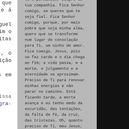
 que
tua companhia. Fica Senhor
te à
comigo, se queres que te
seja fiel. Fica Senhor
comigo, porque, por mais
guel
pobre que seja minha alma,
im o
quero que se transforme
itas
num lugar de consolação
para Ti, um ninho de amor.
Fica comigo, Jesus, pois
–, o
se faz tarde e o dia chega
ição
ao fim; a vida passa, e a
morte, o julgamento e a
s em
eternidade se aproximam.
Preciso de Ti para renovar
minhas energias e não
parar no caminho. Está
issa
ficando tarde, a morte
gra-
avança e eu tenho medo da
escuridão, das tentações,
da falta de fé, da cruz,
das tristezas. Oh, quanto
preciso de Ti, meu Jesus,