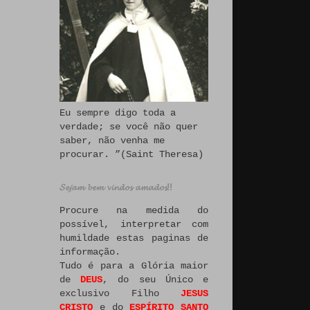
Eu sempre digo toda a
verdade; se você não quer
saber, não venha me
procurar. ”(Saint Theresa)
𝓢𝓮𝓳𝓪𝓶 𝓫𝓮𝓶 𝓿𝓲𝓷𝓭𝓸𝓼 𝓪𝓶𝓪𝓭𝓸𝓼!!
Procure na medida do
possível, interpretar com
humildade estas paginas de
informação.
Tudo é para a Glória maior
de
DEUS
, do seu Único e
exclusivo Filho
JESUS
CRISTO
e do
ESPÍRITO SANTO