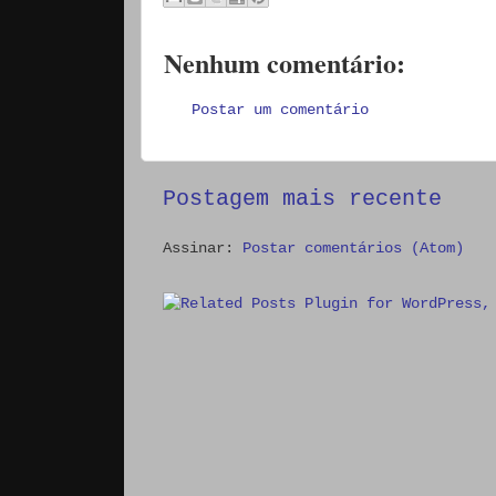
Nenhum comentário:
Postar um comentário
Postagem mais recente
Assinar:
Postar comentários (Atom)