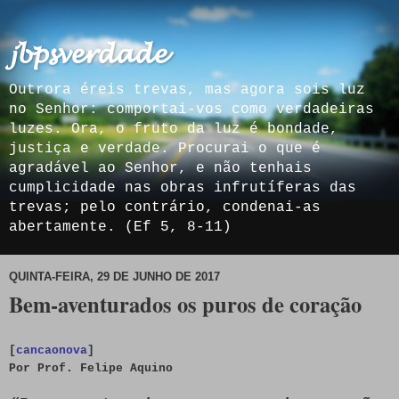
𝓳𝓫𝓹𝓼𝓿𝓮𝓻𝓭𝓪𝓭𝓮
Outrora éreis trevas, mas agora sois luz
no Senhor: comportai-vos como verdadeiras
luzes. Ora, o fruto da luz é bondade,
justiça e verdade. Procurai o que é
agradável ao Senhor, e não tenhais
cumplicidade nas obras infrutíferas das
trevas; pelo contrário, condenai-as
abertamente. (Ef 5, 8-11)
QUINTA-FEIRA, 29 DE JUNHO DE 2017
Bem-aventurados os puros de coração
[
cancaonova
]
Por Prof. Felipe Aquino