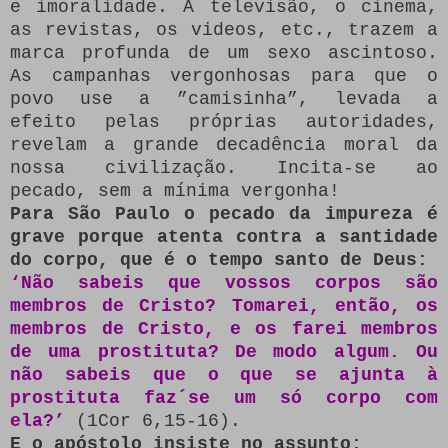
e imoralidade. A televisão, o cinema,
as revistas, os videos, etc., trazem a
marca profunda de um sexo ascintoso.
As campanhas vergonhosas para que o
povo use a ”camisinha”, levada a
efeito pelas próprias autoridades,
revelam a grande decadência moral da
nossa civilização. Incita-se ao
pecado, sem a mínima vergonha!
Para São Paulo o pecado da impureza é
grave porque atenta contra a santidade
do corpo, que é o tempo santo de Deus:
‘Não sabeis que vossos corpos são
membros de Cristo? Tomarei, então, os
membros de Cristo, e os farei membros
de uma prostituta? De modo algum. Ou
não sabeis que o que se ajunta à
prostituta faz´se um só corpo com
ela?’
(1Cor 6,15-16).
E o apóstolo insiste no assunto: