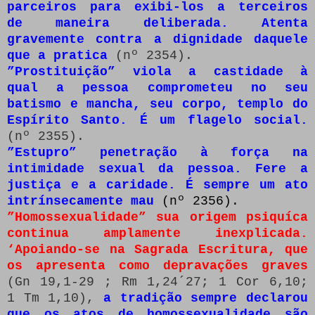
parceiros para exibi-los a terceiros
de maneira deliberada. Atenta
gravemente contra a dignidade daquele
que a pratica
(nº 2354).
”Prostituição” viola a castidade à
qual a pessoa comprometeu no seu
batismo e mancha, seu corpo, templo do
Espírito Santo. É um flagelo social.
(nº 2355).
”Estupro” penetração à força na
intimidade sexual da pessoa. Fere a
justiça e a caridade. É sempre um ato
intrínsecamente mau
(nº 2356).
”Homossexualidade” sua origem psiquíca
continua amplamente inexplicada.
‘Apoiando-se na Sagrada Escritura, que
os apresenta como depravações graves
(Gn 19,1-29 ; Rm 1,24´27; 1 Cor 6,10;
1 Tm 1,10),
a tradição sempre declarou
que os atos de homossexualidade são