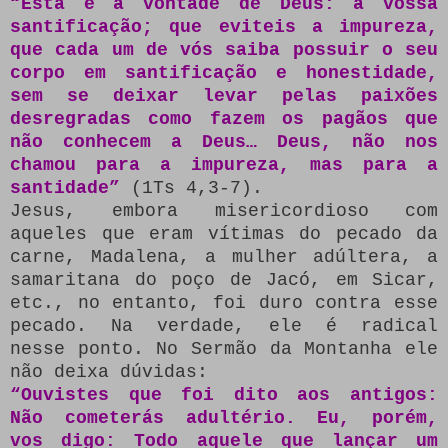
“Esta é a vontade de Deus: a vossa
santificação; que eviteis a impureza,
que cada um de vós saiba possuir o seu
corpo em santificação e honestidade,
sem se deixar levar pelas paixões
desregradas como fazem os pagãos que
não conhecem a Deus… Deus, não nos
chamou para a impureza, mas para a
santidade”
(1Ts 4,3-7).
Jesus, embora misericordioso com
aqueles que eram vítimas do pecado da
carne, Madalena, a mulher adúltera, a
samaritana do poço de Jacó, em Sicar,
etc., no entanto, foi duro contra esse
pecado. Na verdade, ele é radical
nesse ponto. No Sermão da Montanha ele
não deixa dúvidas:
“Ouvistes que foi dito aos antigos:
Não cometerás adultério. Eu, porém,
vos digo: Todo aquele que lançar um