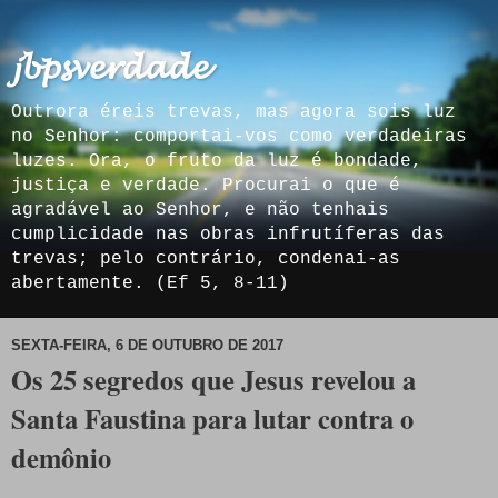
𝓳𝓫𝓹𝓼𝓿𝓮𝓻𝓭𝓪𝓭𝓮
Outrora éreis trevas, mas agora sois luz
no Senhor: comportai-vos como verdadeiras
luzes. Ora, o fruto da luz é bondade,
justiça e verdade. Procurai o que é
agradável ao Senhor, e não tenhais
cumplicidade nas obras infrutíferas das
trevas; pelo contrário, condenai-as
abertamente. (Ef 5, 8-11)
SEXTA-FEIRA, 6 DE OUTUBRO DE 2017
Os 25 segredos que Jesus revelou a
Santa Faustina para lutar contra o
demônio