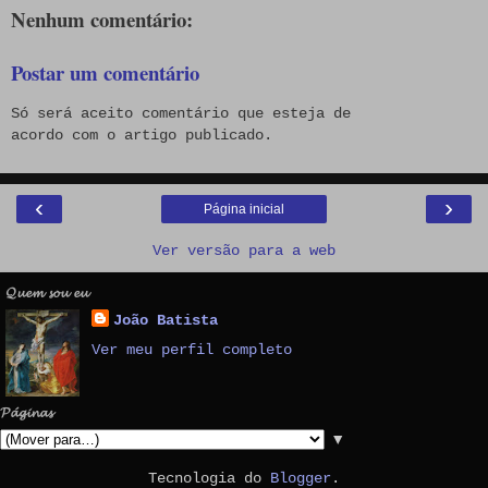
Nenhum comentário:
Postar um comentário
Só será aceito comentário que esteja de
acordo com o artigo publicado.
‹
›
Página inicial
Ver versão para a web
𝓠𝓾𝓮𝓶 𝓼𝓸𝓾 𝓮𝓾
João Batista
Ver meu perfil completo
𝓟𝓪́𝓰𝓲𝓷𝓪𝓼
▼
Tecnologia do
Blogger
.