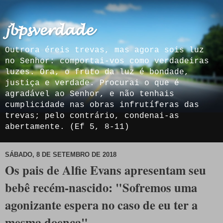
𝓳𝓫𝓹𝓼𝓿𝓮𝓻𝓭𝓪𝓭𝓮
Outrora éreis trevas, mas agora sois luz
no Senhor: comportai-vos como verdadeiras
luzes. Ora, o fruto da luz é bondade,
justiça e verdade. Procurai o que é
agradável ao Senhor, e não tenhais
cumplicidade nas obras infrutíferas das
trevas; pelo contrário, condenai-as
abertamente. (Ef 5, 8-11)
SÁBADO, 8 DE SETEMBRO DE 2018
Os pais de Alfie Evans apresentam seu
bebê recém-nascido: "Sofremos uma
agonizante espera no caso de eu ter a
mesma doença"