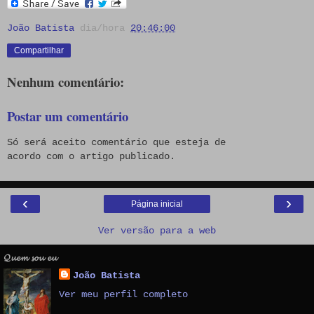
João Batista
dia/hora
20:46:00
Compartilhar
Nenhum comentário:
Postar um comentário
Só será aceito comentário que esteja de
acordo com o artigo publicado.
‹
›
Página inicial
Ver versão para a web
𝓠𝓾𝓮𝓶 𝓼𝓸𝓾 𝓮𝓾
João Batista
Ver meu perfil completo