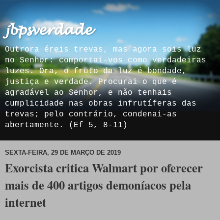
𝓳𝓫𝓹𝓼𝓿𝓮𝓻𝓭𝓪𝓭𝓮
Outrora éreis trevas, mas agora sois luz
no Senhor: comportai-vos como verdadeiras
luzes. Ora, o fruto da luz é bondade,
justiça e verdade. Procurai o que é
agradável ao Senhor, e não tenhais
cumplicidade nas obras infrutíferas das
trevas; pelo contrário, condenai-as
abertamente. (Ef 5, 8-11)
SEXTA-FEIRA, 29 DE MARÇO DE 2019
Exorcista critica Walmart por oferecer
mais de 400 artigos demoníacos pela
internet