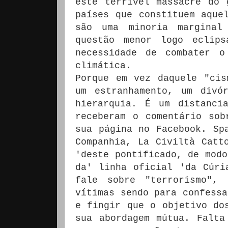
este terrível massacre do 
países que constituem aque
são uma minoria marginal
questão menor logo eclips
necessidade de combater o
climática.
Porque em vez daquele "cis
um estranhamento, um divó
hierarquia.
É um distanci
receberam o comentário sob
sua página no Facebook.
Sp
Companhia, La Civiltà Catt
'deste pontificado, de modo
da' linha oficial 'da Cúri
fale sobre "terrorismo",
vítimas sendo para confessa
e fingir que o objetivo do
sua abordagem mútua.
Falta