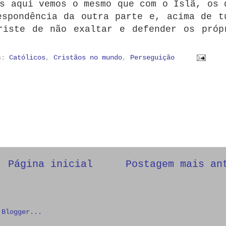
s aqui vemos o mesmo que com o Islã, os 
espondência da outra parte e, acima de t
riste de não exaltar e defender os próp
as:
Católicos
,
Cristãos no mundo
,
Perseguição
Página inicial
Postagem mais an