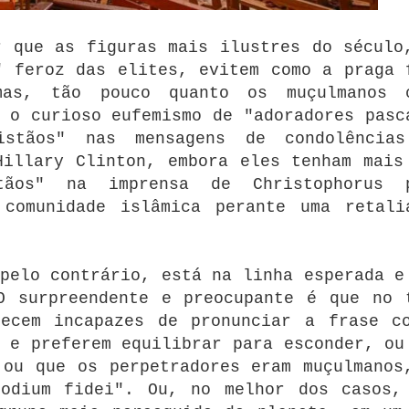
r que as figuras mais ilustres do século
" feroz das elites, evitem como a praga 
mas, tão pouco quanto os muçulmanos 
 o curioso eufemismo de "adoradores pasc
istãos" nas mensagens de condolência
Hillary Clinton, embora eles tenham mais
ãos" na imprensa de Christophorus 
 comunidade islâmica perante uma retali
pelo contrário, está na linha esperada e
O surpreendente e preocupante é que no 
recem incapazes de pronunciar a frase c
 e preferem equilibrar para esconder, ou
 ou que os perpetradores eram muçulmanos
odium fidei".
Ou, no melhor dos casos,