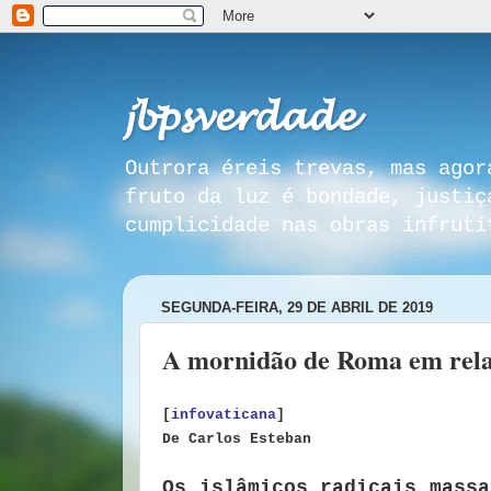
𝓳𝓫𝓹𝓼𝓿𝓮𝓻𝓭𝓪𝓭𝓮
Outrora éreis trevas, mas agor
fruto da luz é bondade, justiç
cumplicidade nas obras infrutí
SEGUNDA-FEIRA, 29 DE ABRIL DE 2019
A mornidão de Roma em relaçã
[
infovaticana
]
De Carlos Esteban
Os islâmicos radicais massa