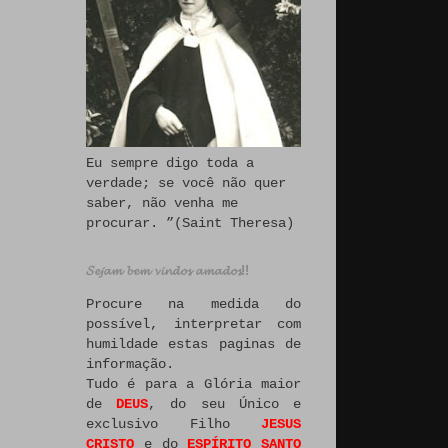
Eu sempre digo toda a
verdade; se você não quer
saber, não venha me
procurar. ”(Saint Theresa)
𝓢𝓮𝓳𝓪𝓶 𝓫𝓮𝓶 𝓿𝓲𝓷𝓭𝓸𝓼 𝓪𝓶𝓪𝓭𝓸𝓼!!
Procure na medida do
possível, interpretar com
humildade estas paginas de
informação.
Tudo é para a Glória maior
de
DEUS
, do seu Único e
exclusivo Filho
JESUS
CRISTO
e do
ESPÍRITO SANTO