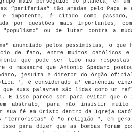
grupo mais perseguido do planeta, em um
las “periferias” tão amadas pelo Papa e 
 e impotente, é citado como passado,
ada por questões mais importantes, co
 "populismo" ou de lutar contra a mud
ma" anunciado pelos pessimistas, o que 
rcio de fato, entre muitos católicos e
amento que pode ser lido nas respostas
re o massacre que Antonio Spadaro posto
adaro, jesuíta e diretor do órgão oficia
olica ', é considerado a' eminência cinz
 que suas palavras são lidas como um ref
a.
E isso parece ser para evitar que o 
 em abstrato, para não insistir muito
r sua fé em Cristo dentro da Igreja Cató
s "terroristas" é "o religião ", em gera
 isso para dizer que as bombas foram po