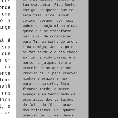
 dos
tua companhia. Fica Senhor
onde
comigo, se queres que te
 uma
seja fiel. Fica Senhor
mo a
comigo, porque, por mais
pobre que seja minha alma,
ança
quero que se transforme
num lugar de consolação
há é
para Ti, um ninho de amor.
 sua
Fica comigo, Jesus, pois
se faz tarde e o dia chega
 que
ao fim; a vida passa, e a
u em
morte, o julgamento e a
l da
eternidade se aproximam.
enta
Preciso de Ti para renovar
minhas energias e não
lexo
parar no caminho. Está
Islã
ficando tarde, a morte
 nas
avança e eu tenho medo da
lica
escuridão, das tentações,
da falta de fé, da cruz,
l, e
das tristezas. Oh, quanto
stas
preciso de Ti, meu Jesus,