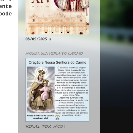
ente
pode
𝟎𝟖/𝟎𝟓/𝟐𝟎𝟐𝟓 𝐚
𝓝𝓞𝓢𝓢𝓐 𝓢𝓔𝓝𝓗𝓞𝓡𝓐 𝓓𝓞 𝓒𝓐𝓡𝓜𝓞
𝓡𝓞𝓖𝓐𝓘 𝓟𝓞𝓡 𝓝𝓞́𝓢!