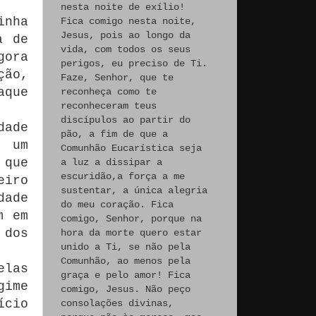
nesta noite de exílio!
inha
Fica comigo nesta noite,
Jesus, pois ao longo da
a de
vida, com todos os seus
gora
perigos, eu preciso de Ti.
ção,
Faze, Senhor, que te
aque
reconheça como te
reconheceram teus
discípulos ao partir do
dade
pão, a fim de que a
, um
Comunhão Eucarística seja
 que
a luz a dissipar a
escuridão,a força a me
eiro
sustentar, a única alegria
dade
do meu coração. Fica
m em
comigo, Senhor, porque na
 dos
hora da morte quero estar
unido a Ti, se não pela
Comunhão, ao menos pela
elas
graça e pelo amor! Fica
gime
comigo, Jesus. Não peço
ício
consolações divinas,