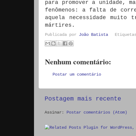
para promover a unidade, ma
fenômenos: a falta de corr
aquela necessidade muito t
mártires.
Publicada por
João Batista
Etiquet
Nenhum comentário:
Postar um comentário
Postagem mais recente
Assinar:
Postar comentários (Atom)