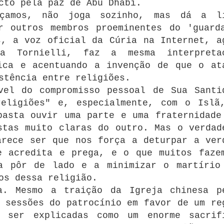
cto pela paz de Abu Dhabi.
nçamos, não joga sozinho, mas dá a l
r outros membros proeminentes do 'guard
s, a voz oficial da Cúria na Internet, a
a Tornielli, faz a mesma interpreta
ica e acentuando a invenção de que o at
stência entre religiões.
vel do compromisso pessoal de Sua Santi
religiões" e, especialmente, com o Islã
basta ouvir uma parte e uma fraternidade
stas muito claras do outro.
Mas o verdad
arece ser que nos força a deturpar a ver
e acredita e prega, e o que muitos faze
a pôr de lado e a minimizar o martírio
os dessa religião.
a.
Mesmo a traição da Igreja chinesa p
 sessões do patrocínio em favor de um re
m ser explicadas como um enorme sacrif