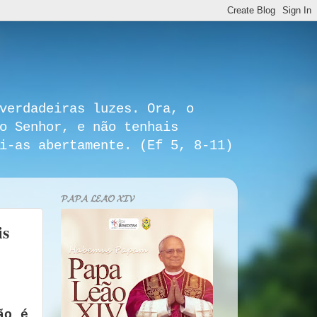
verdadeiras luzes. Ora, o
o Senhor, e não tenhais
i-as abertamente. (Ef 5, 8-11)
𝓟𝓐𝓟𝓐 𝓛𝓔𝓐̃𝓞 𝓧𝓘𝓥
is
ão é