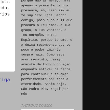
porque não às mereço, mas
dois
apenas o presente da tua
udo,
presença, ah, isso sim eu
rios
te suplico! Fica Senhor
comigo, pois é só a Ti que
procuro o Teu amor, a Tua
graça, a Tua vontade, o
Teu coração, o Teu
Espírito, porque te amo, e
a única recompensa que te
peço é poder amar-te
sempre mais. Como este
amor resoluto, desejo
amar-te de todo o coração
enquanto estiver na terra,
para continuar a te amar
perfeitamente por toda a
tiga
eternidade. Assim seja.
São Padre Pio, rogai por
nós!
𝓟𝓐𝓣𝓡𝓞𝓝𝓞 𝓓𝓞 𝓑𝓛𝓞𝓖