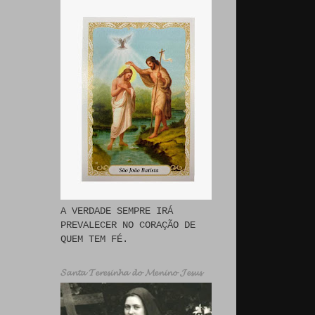
A VERDADE SEMPRE IRÁ
PREVALECER NO CORAÇÃO DE
QUEM TEM FÉ.
𝓢𝓪𝓷𝓽𝓪 𝓣𝓮𝓻𝓮𝓼𝓲𝓷𝓱𝓪 𝓭𝓸 𝓜𝓮𝓷𝓲𝓷𝓸 𝓙𝓮𝓼𝓾𝓼