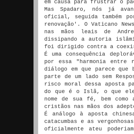
em causa para frustrar o pa
Mas Spadaro, nós já ava
oficial, seguida também po
renovação'.
O Vaticano New
nas mãos leais de Andre
dissipando a autoria islâm
foi dirigido contra a coexi
É uma consequência deplorá
por essa "harmonia entre 
diálogo em que parece que 
parte de um lado sem Respo
risco moral dessa aposta p
do que é o Islã, o que el
nome de sua fé, bem como 
cristãos nas mãos dos adept
É análogo à aposta chines
catacumbas e as vergonhosas
oficialmente ateu poderia