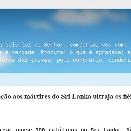
a sois luz no Senhor: comportai-vos como 
a e verdade. Procurai o que é agradável a
feras das trevas; pelo contrário, condena
o aos mártires do Sri Lanka ultraja os fié
cram quase 300 católicos no Sri Lanka.
N