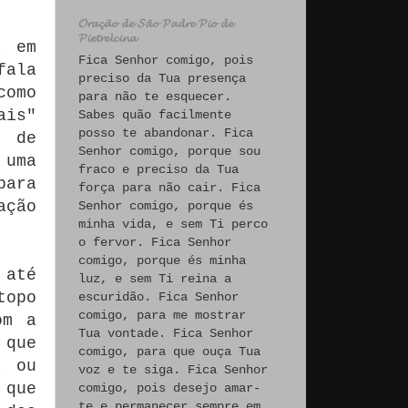
𝓞𝓻𝓪𝓬̧𝓪̃𝓸 𝓭𝓮 𝓢𝓪̃𝓸 𝓟𝓪𝓭𝓻𝓮 𝓟𝓲𝓸 𝓭𝓮
𝓟𝓲𝓮𝓽𝓻𝓮𝓵𝓬𝓲𝓷𝓪
, em
Fica Senhor comigo, pois
fala
preciso da Tua presença
como
para não te esquecer.
ais"
Sabes quão facilmente
posso te abandonar. Fica
s de
Senhor comigo, porque sou
 uma
fraco e preciso da Tua
para
força para não cair. Fica
ação
Senhor comigo, porque és
minha vida, e sem Ti perco
o fervor. Fica Senhor
comigo, porque és minha
 até
luz, e sem Ti reina a
topo
escuridão. Fica Senhor
comigo, para me mostrar
om a
Tua vontade. Fica Senhor
 que
comigo, para que ouça Tua
, ou
voz e te siga. Fica Senhor
 que
comigo, pois desejo amar-
te e permanecer sempre em