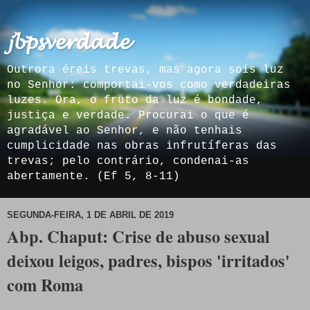
𝓳𝓫𝓹𝓼𝓿𝓮𝓻𝓭𝓪𝓭𝓮
Outrora éreis trevas, mas agora sois luz
no Senhor: comportai-vos como verdadeiras
luzes. Ora, o fruto da luz é bondade,
justiça e verdade. Procurai o que é
agradável ao Senhor, e não tenhais
cumplicidade nas obras infrutíferas das
trevas; pelo contrário, condenai-as
abertamente. (Ef 5, 8-11)
SEGUNDA-FEIRA, 1 DE ABRIL DE 2019
Abp. Chaput: Crise de abuso sexual
deixou leigos, padres, bispos 'irritados'
com Roma