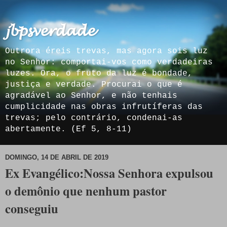
𝓳𝓫𝓹𝓼𝓿𝓮𝓻𝓭𝓪𝓭𝓮
Outrora éreis trevas, mas agora sois luz
no Senhor: comportai-vos como verdadeiras
luzes. Ora, o fruto da luz é bondade,
justiça e verdade. Procurai o que é
agradável ao Senhor, e não tenhais
cumplicidade nas obras infrutíferas das
trevas; pelo contrário, condenai-as
abertamente. (Ef 5, 8-11)
DOMINGO, 14 DE ABRIL DE 2019
Ex Evangélico:Nossa Senhora expulsou
o demônio que nenhum pastor
conseguiu