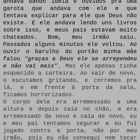
andava dando ideia e ouvidos pra uma
garota que andava com ele e que
tentava explicar para ele que Deus não
existe. E ele andava lendo uns livros
sobre isso, e meus pais estavam muito
chateados. Bom, meu irmão saiu.
Passados alguns minutos ele voltou. Ao
ouvir o barulho do portão minha mãe
falou
“graças a Deus ele se arrependeu
e não vai mais”
.
Mas ele apenas tinha
esquecido a carteira. Ao sair de novo,
o escutamos gritando, e corremos pra
lá, e em frente à porta da sala,
ficamos horrorizados.
O corpo dele era arremessado a uma
altura e depois caia no chão, e era
arremessado de novo e caia de novo, eu
e meu pai tentamos segurar e eu fui
jogado contra a porta, não por meu
irmão, pois eu não consegui nem tocar