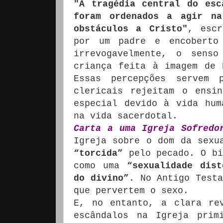
"A tragédia central do esc
foram ordenados a agir na
obstáculos a Cristo"
, escr
por um padre e encoberto
irrevogavelmente, o sens
criança feita à imagem de 
Essas percepções servem 
clericais rejeitam o ensi
especial devido à vida hum
na vida sacerdotal.
Carta a uma Igreja Sofredo
Igreja sobre o dom da sexu
“torcida”
pelo pecado.
O bi
como uma
“sexualidade dis
do divino”
. No Antigo Testa
que pervertem o sexo.
E, no entanto, a clara re
escândalos na Igreja prim