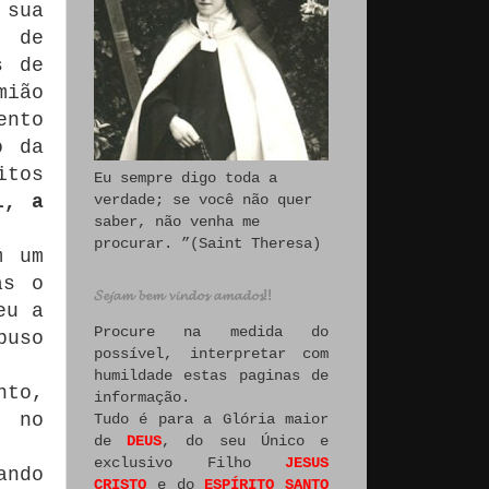
 sua
s de
s de
mião
ento
o da
itos
Eu sempre digo toda a
l, a
verdade; se você não quer
saber, não venha me
procurar. ”(Saint Theresa)
m um
as o
𝓢𝓮𝓳𝓪𝓶 𝓫𝓮𝓶 𝓿𝓲𝓷𝓭𝓸𝓼 𝓪𝓶𝓪𝓭𝓸𝓼!!
eu a
Procure na medida do
buso
possível, interpretar com
humildade estas paginas de
nto,
informação.
e no
Tudo é para a Glória maior
de
DEUS
, do seu Único e
exclusivo Filho
JESUS
ando
CRISTO
e do
ESPÍRITO SANTO