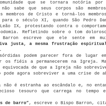
comunidade que se tornara notória por
ê não sabe que seus corpos são membro
os membros de Cristo e torná-los membro
o para o século XI, quando São Pedro Da
Leão IX, protestando contra o comportam
odomia.
Refletindo sobre o tom doloros
 Barron escreve que ele sente em mu
iva justa, a mesma frustração espiritua
.
 sórdidas podem parecer fora de lugar e
r os fiéis a permanecerem na Igreja.
M
 equivocada de que a Igreja não sobreviv
o pode agora sobreviver a uma crise de a
a não é estranha ao escândalo e, no enta
ecioso tesouro que carrega no tempo 
s de barro”
, escreve o Bispo Barron, cit