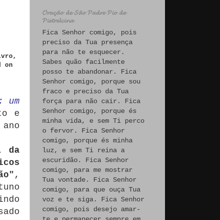
𝓞𝓻𝓪𝓬̧𝓪̃𝓸 𝓭𝓮 𝓢𝓪̃𝓸 𝓟𝓪𝓭𝓻𝓮 𝓟𝓲𝓸 𝓭𝓮
𝓟𝓲𝓮𝓽𝓻𝓮𝓵𝓬𝓲𝓷𝓪
Fica Senhor comigo, pois
preciso da Tua presença
para não te esquecer.
ivro,
Sabes quão facilmente
d on
posso te abandonar. Fica
Senhor comigo, porque sou
fraco e preciso da Tua
: um
força para não cair. Fica
Senhor comigo, porque és
to e
minha vida, e sem Ti perco
 ano
o fervor. Fica Senhor
comigo, porque és minha
a da
luz, e sem Ti reina a
escuridão. Fica Senhor
icos
comigo, para me mostrar
ão"
,
Tua vontade. Fica Senhor
tuno
comigo, para que ouça Tua
indo
voz e te siga. Fica Senhor
comigo, pois desejo amar-
sado
te e permanecer sempre em