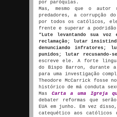
por paróquias.
Mas, mesmo que o autor 
predadores, a corrupção do
por todos os católicos, el
frente e superar a podridão
“Lute levantando sua voz 
reclamação;
lutar insistind
denunciando infratores;
l
punidos;
lutar recusando-s
escreve ele.
A forte lingu
do Bispo Barron, durante a
para uma investigação compl
Theodore McCarrick fosse no
histórico de má conduta sex
Mas
Carta a uma Igreja q
debater reformas que serã
EUA em junho.
Em vez disso,
catequético aos católicos 