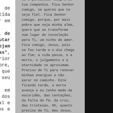
tua companhia. Fica Senhor
o de
comigo, se queres que te
tida
seja fiel. Fica Senhor
comigo, porque, por mais
r em
pobre que seja minha alma,
quero que se transforme
a de
num lugar de consolação
utar
para Ti, um ninho de amor.
Fica comigo, Jesus, pois
ejam
se faz tarde e o dia chega
as”
,
ao fim; a vida passa, e a
rior
morte, o julgamento e a
ore,
eternidade se aproximam.
Preciso de Ti para renovar
 que
minhas energias e não
 seu
parar no caminho. Está
ficando tarde, a morte
e em
avança e eu tenho medo da
escuridão, das tentações,
 dos
da falta de fé, da cruz,
al e
das tristezas. Oh, quanto
os e
preciso de Ti, meu Jesus,