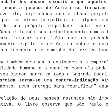
ândalo dos abusos sexuais é que aqueles
 própria pessoa de Cristo se tornaram
eve ele, explicando que o abuso perpet
 por um bispo prejudica, em alguns ca
o de sua própria dignidade inata como
Deus e também seu relacionamento com o 
para lembrar aos fiéis que os predad
namento explícito de Cristo sobre o cui
ana inocente e o caminho do serviço hum
ra
também destaca o ensinamento atempora
alidade humana e a maneira como ela pode
spo Barron narra em toda a Sagrada Escri
torcida torna-se uma contra-indicação ví
mento, Deus entrega para “purificar” aqu
velação de Deus nesses assuntos não imp
itiva.
O livro observa que São Paulo 