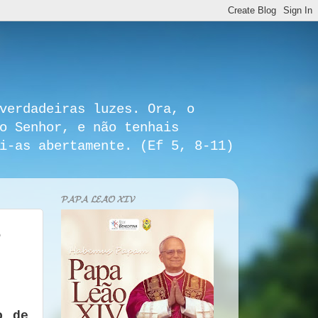
verdadeiras luzes. Ora, o
o Senhor, e não tenhais
i-as abertamente. (Ef 5, 8-11)
𝓟𝓐𝓟𝓐 𝓛𝓔𝓐̃𝓞 𝓧𝓘𝓥
o
o de