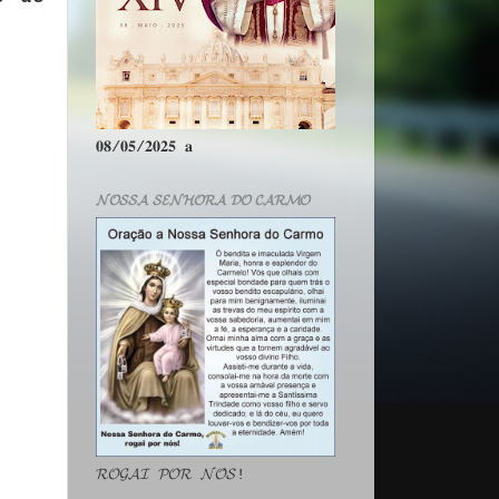
𝟎𝟖/𝟎𝟓/𝟐𝟎𝟐𝟓 𝐚
𝓝𝓞𝓢𝓢𝓐 𝓢𝓔𝓝𝓗𝓞𝓡𝓐 𝓓𝓞 𝓒𝓐𝓡𝓜𝓞
𝓡𝓞𝓖𝓐𝓘 𝓟𝓞𝓡 𝓝𝓞́𝓢!