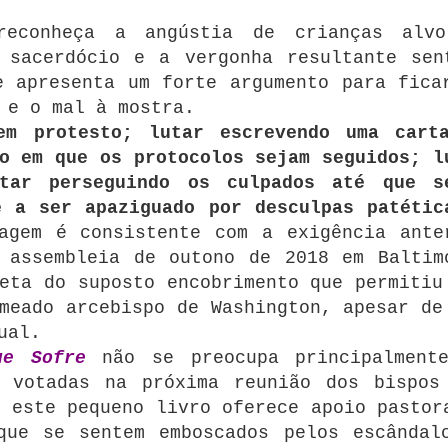
reconheça a angústia de crianças alv
 sacerdócio e a vergonha resultante sen
e apresenta um forte argumento para fica
 e o mal à mostra.
em protesto;
lutar escrevendo uma cart
o em que os protocolos sejam seguidos;
l
utar perseguindo os culpados até que s
e a ser apaziguado por desculpas patétic
agem é consistente com a exigência ante
 assembleia de outono de 2018 em Baltim
eta do suposto encobrimento que permitiu
meado arcebispo de Washington, apesar de
ual.
ue Sofre
não se preocupa principalment
o votadas na próxima reunião dos bispos
 este pequeno livro oferece apoio pastor
que se sentem emboscados pelos escândal