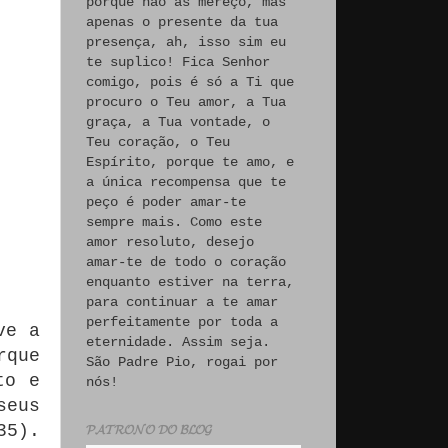
porque não às mereço, mas
apenas o presente da tua
presença, ah, isso sim eu
te suplico! Fica Senhor
comigo, pois é só a Ti que
procuro o Teu amor, a Tua
graça, a Tua vontade, o
Teu coração, o Teu
Espírito, porque te amo, e
a única recompensa que te
peço é poder amar-te
sempre mais. Como este
amor resoluto, desejo
amar-te de todo o coração
enquanto estiver na terra,
para continuar a te amar
perfeitamente por toda a
ve a
eternidade. Assim seja.
rque
São Padre Pio, rogai por
to e
nós!
seus
35).
𝓟𝓐𝓣𝓡𝓞𝓝𝓞 𝓓𝓞 𝓑𝓛𝓞𝓖