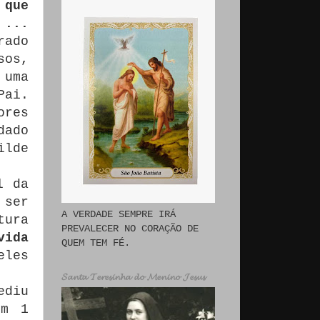
 que
 ...
rado
sos,
 uma
Pai.
ores
dado
ilde
l da
 ser
A VERDADE SEMPRE IRÁ
tura
PREVALECER NO CORAÇÃO DE
vida
QUEM TEM FÉ.
eles
𝓢𝓪𝓷𝓽𝓪 𝓣𝓮𝓻𝓮𝓼𝓲𝓷𝓱𝓪 𝓭𝓸 𝓜𝓮𝓷𝓲𝓷𝓸 𝓙𝓮𝓼𝓾𝓼
ediu
em 1