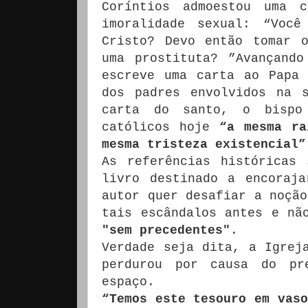
Coríntios admoestou uma 
imoralidade sexual: “Voc
Cristo?
Devo então tomar 
uma prostituta? ”Avançand
escreve uma carta ao Papa 
dos padres envolvidos na s
carta do santo, o bispo
católicos hoje
“a mesma ra
mesma tristeza existencial”
As referências históricas
livro destinado a encoraja
autor quer desafiar a noção
tais escândalos antes e nã
"sem precedentes"
.
Verdade seja dita, a Igrej
perdurou por causa do pr
espaço.
“Temos este tesouro em vaso