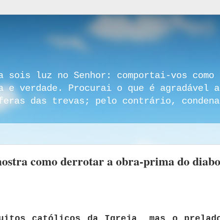
a sois luz no Senhor: comportai-vos como 
a e verdade. Procurai o que é agradável a
feras das trevas; pelo contrário, condena
mostra como derrotar a obra-prima do diab
uitos católicos da Igreja, mas o prelad