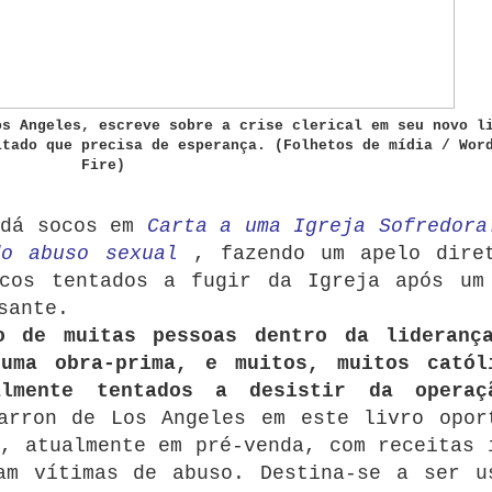
os Angeles, escreve sobre a crise clerical em seu novo l
itado que precisa de esperança.
(Folhetos de mídia / Wor
Fire)
 dá socos em
Carta a uma Igreja Sofredora
do abuso sexual
, fazendo um apelo dire
icos tentados a fugir da Igreja após um
sante.
o de muitas pessoas dentro da lideranç
 uma obra-prima, e muitos, muitos catól
lmente tentados a desistir da operaç
arron de Los Angeles em este livro opor
, atualmente em pré-venda, com receitas 
am vítimas de abuso.
Destina-se a ser u