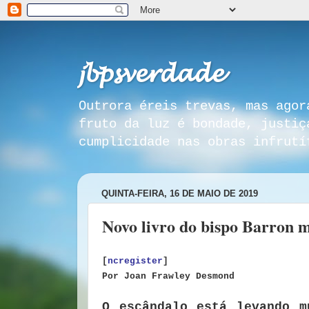
𝓳𝓫𝓹𝓼𝓿𝓮𝓻𝓭𝓪𝓭𝓮
Outrora éreis trevas, mas agor
fruto da luz é bondade, justiç
cumplicidade nas obras infrutí
QUINTA-FEIRA, 16 DE MAIO DE 2019
Novo livro do bispo Barron 
[
ncregister
]
Por
Joan Frawley Desmond
O escândalo está levando m