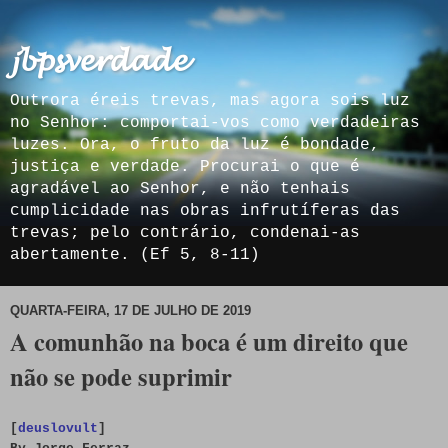
𝓳𝓫𝓹𝓼𝓿𝓮𝓻𝓭𝓪𝓭𝓮
Outrora éreis trevas, mas agora sois luz
no Senhor: comportai-vos como verdadeiras
luzes. Ora, o fruto da luz é bondade,
justiça e verdade. Procurai o que é
agradável ao Senhor, e não tenhais
cumplicidade nas obras infrutíferas das
trevas; pelo contrário, condenai-as
abertamente. (Ef 5, 8-11)
QUARTA-FEIRA, 17 DE JULHO DE 2019
A comunhão na boca é um direito que
não se pode suprimir
[
deuslovult
]