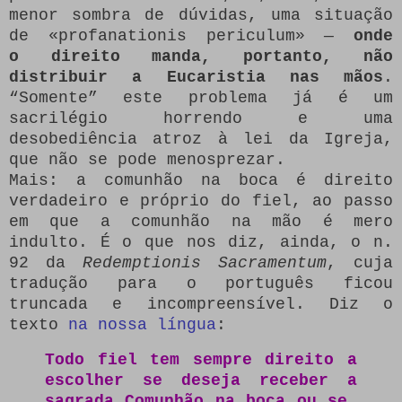
menor sombra de dúvidas, uma situação
de «profanationis periculum» —
onde
o direito manda, portanto, não
distribuir a Eucaristia nas mãos
.
“Somente” este problema já é um
sacrilégio horrendo e uma
desobediência atroz à lei da Igreja,
que não se pode menosprezar.
Mais: a comunhão na boca é direito
verdadeiro e próprio do fiel, ao passo
em que a comunhão na mão é mero
indulto. É o que nos diz, ainda, o n.
92 da
Redemptionis Sacramentum
, cuja
tradução para o português ficou
truncada e incompreensível. Diz o
texto
na nossa língua
:
Todo fiel tem sempre direito a
escolher se deseja receber a
sagrada Comunhão na boca ou se,