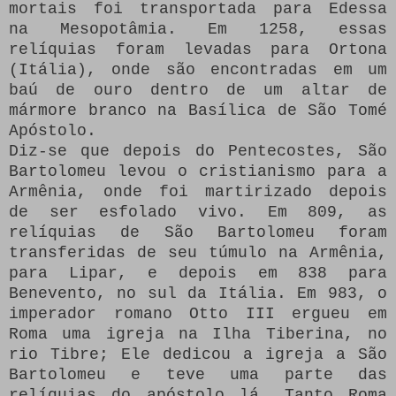
mortais foi transportada para Edessa
na Mesopotâmia.
Em 1258, essas
relíquias foram levadas para Ortona
(Itália), onde são encontradas em um
baú de ouro dentro de um altar de
mármore branco na Basílica de São Tomé
Apóstolo.
Diz-se que depois do Pentecostes, São
Bartolomeu levou o cristianismo para a
Armênia, onde foi martirizado depois
de ser esfolado vivo.
Em 809, as
relíquias de São Bartolomeu foram
transferidas de seu túmulo na Armênia,
para Lipar, e depois em 838 para
Benevento, no sul da Itália.
Em 983, o
imperador romano Otto III ergueu em
Roma uma igreja na Ilha Tiberina, no
rio Tibre;
Ele dedicou a igreja a São
Bartolomeu e teve uma parte das
relíquias do apóstolo lá.
Tanto Roma