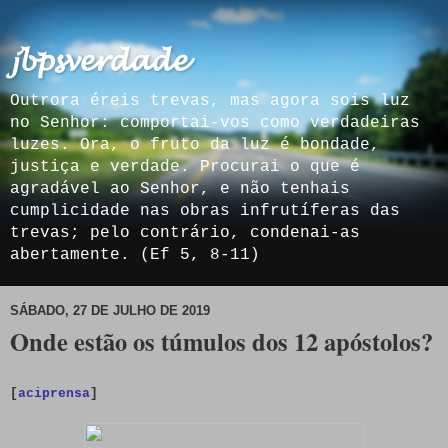
𝓳𝓫𝓹𝓼𝓿𝓮𝓻𝓭𝓪𝓭𝓮
Outrora éreis trevas, mas agora sois luz
no Senhor: comportai-vos como verdadeiras
luzes. Ora, o fruto da luz é bondade,
justiça e verdade. Procurai o que é
agradável ao Senhor, e não tenhais
cumplicidade nas obras infrutíferas das
trevas; pelo contrário, condenai-as
abertamente. (Ef 5, 8-11)
SÁBADO, 27 DE JULHO DE 2019
Onde estão os túmulos dos 12 apóstolos?
[
aciprensa
]