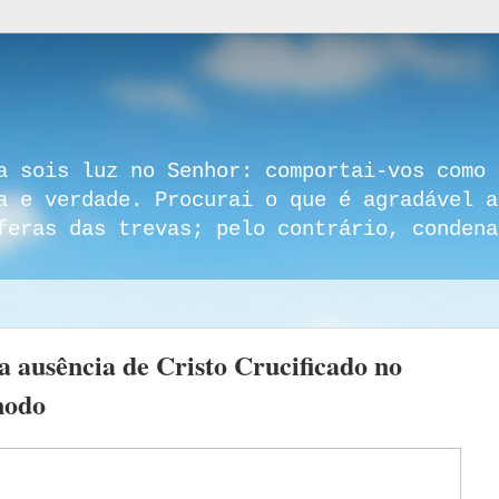
a sois luz no Senhor: comportai-vos como 
a e verdade. Procurai o que é agradável a
feras das trevas; pelo contrário, condena
 ausência de Cristo Crucificado no
nodo