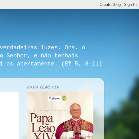
verdadeiras luzes. Ora, o
o Senhor, e não tenhais
i-as abertamente. (Ef 5, 8-11)
𝓟𝓐𝓟𝓐 𝓛𝓔𝓐̃𝓞 𝓧𝓘𝓥