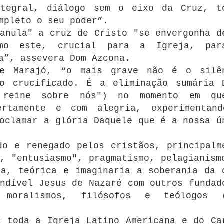
ntegral, diálogo sem o eixo da Cruz, t
mpleto o seu poder”.
anula" a cruz de Cristo "se envergonha d
omo este, crucial para a Igreja, pa
a”, assevera Dom Azcona.
de Marajó, “o mais grave não é o silê
to crucificado. É a eliminação sumária 
 reine sobre nós") no momento em q
ertamente e com alegria, experimentan
oclamar a glória Daquele que é a nossa ú
do e renegado pelos cristãos, principalm
, "entusiasmo", pragmatismo, pelagianism
ia, teórica e imaginaria a soberania da 
ndível Jesus de Nazaré com outros fundad
 moralismos, filósofos e teólogos 
m toda a Igreja Latino Americana e do Ca