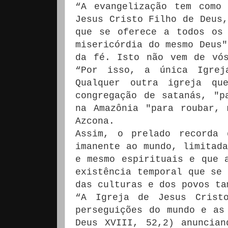
“A evangelização tem como
Jesus Cristo Filho de Deus,
que se oferece a todos os
misericórdia do mesmo Deus"
da fé. Isto não vem de vó
“Por isso, a única Igrej
Qualquer outra igreja q
congregação de satanás, "p
na Amazônia "para roubar, 
Azcona.
Assim, o prelado recorda 
imanente ao mundo, limitada
e mesmo espirituais e que 
existência temporal que se 
das culturas e dos povos ta
“A Igreja de Jesus Crist
perseguições do mundo e as
Deus XVIII, 52,2) anuncia