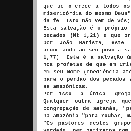
que se oferece a todos os
misericórdia do mesmo Deus"
da fé. Isto não vem de vós;
Esta salvação é o próprio
pecados (Mt 1,21) e que pr
por João Batista, este 
anunciando ao seu povo a sa
1,77). Esta é a salvação ú
nos profetas de que em Cri
em seu Nome (obediência at
para o perdão dos pecados 
as amazônicas.
Por isso, a única Igrej
Qualquer outra igreja q
congregação de satanás, "p
na Amazônia "para roubar, m
"Os pastores destes grup
verdade, nem batizados com