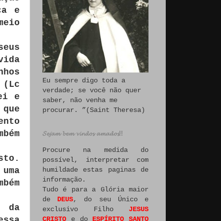
ça e
meio
seus
vida
nhos
Eu sempre digo toda a
 (Lc
verdade; se você não quer
ei e
saber, não venha me
 que
procurar. ”(Saint Theresa)
ento
mbém
𝓢𝓮𝓳𝓪𝓶 𝓫𝓮𝓶 𝓿𝓲𝓷𝓭𝓸𝓼 𝓪𝓶𝓪𝓭𝓸𝓼!!
Procure na medida do
sto.
possível, interpretar com
humildade estas paginas de
 uma
informação.
mbém
Tudo é para a Glória maior
de
DEUS
, do seu Único e
o da
exclusivo Filho
JESUS
CRISTO
e do
ESPÍRITO SANTO
essa