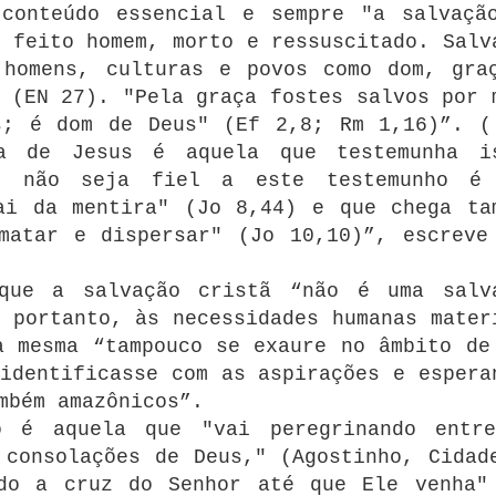
 conteúdo essencial e sempre "a salvaçã
 feito homem, morto e ressuscitado. Salv
 homens, culturas e povos como dom, gra
 (EN 27). "Pela graça fostes salvos por 
s; é dom de Deus" (Ef 2,8; Rm 1,16)”. (
a de Jesus é aquela que testemunha i
ue não seja fiel a este testemunho é
ai da mentira" (Jo 8,44) e que chega ta
matar e dispersar" (Jo 10,10)”, escreve
que a salvação cristã “não é uma salv
 portanto, às necessidades humanas mater
a mesma “tampouco se exaure no âmbito de
identificasse com as aspirações e espera
mbém amazônicos”.
o é aquela que "vai peregrinando entr
 consolações de Deus," (Agostinho, Cidad
ndo a cruz do Senhor até que Ele venha"