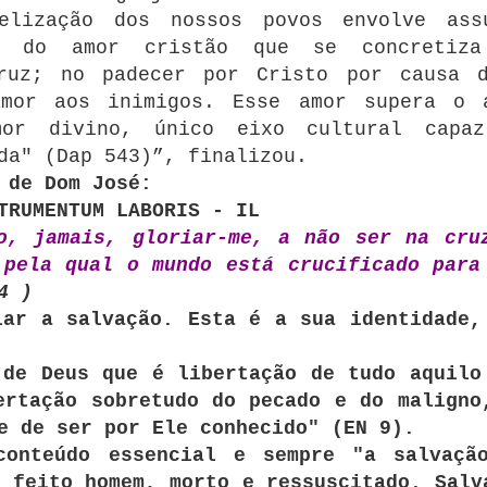
elização dos nossos povos envolve ass
de do amor cristão que se concretiz
Cruz; no padecer por Cristo por caus
mor aos inimigos. Esse amor supera o 
mor divino, único eixo cultural capa
da" (Dap 543)”, finalizou.
 de Dom José:
TRUMENTUM LABORIS - IL
o, jamais, gloriar-me, a não ser na cru
 pela qual o mundo está crucificado para
4 )
iar a salvação. Esta é a sua identidade,
 de Deus que é libertação de tudo aquilo
ertação sobretudo do pecado e do maligno
e de ser por Ele conhecido" (EN 9).
conteúdo essencial e sempre "a salvaçã
 feito homem, morto e ressuscitado. Salv