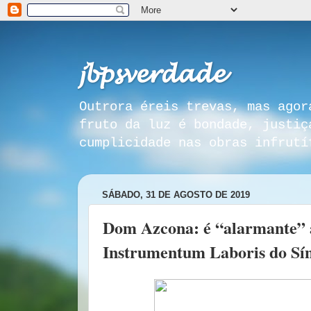
𝓳𝓫𝓹𝓼𝓿𝓮𝓻𝓭𝓪𝓭𝓮
Outrora éreis trevas, mas agor
fruto da luz é bondade, justiç
cumplicidade nas obras infrutí
SÁBADO, 31 DE AGOSTO DE 2019
Dom Azcona: é “alarmante” a
Instrumentum Laboris do Sí