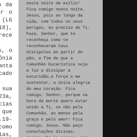
nesta noite de exílio!
a da
Fica comigo nesta noite,
er o
Jesus, pois ao longo da
 (LG
vida, com todos os seus
18),
perigos, eu preciso de Ti.
Faze, Senhor, que te
rece
reconheça como te
reconheceram teus
s, o
discípulos ao partir do
ônia
pão, a fim de que a
Comunhão Eucarística seja
anta
a luz a dissipar a
cado
escuridão,a força a me
sustentar, a única alegria
 sua
do meu coração. Fica
comigo, Senhor, porque na
23a,
hora da morte quero estar
cias
unido a Ti, se não pela
 que
Comunhão, ao menos pela
,19-
graça e pelo amor! Fica
comigo, Jesus. Não peço
como
consolações divinas,
ias,