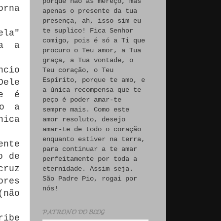
porque não às mereço, mas
orna
apenas o presente da tua
presença, ah, isso sim eu
te suplico! Fica Senhor
ela"
comigo, pois é só a Ti que
ra a
procuro o Teu amor, a Tua
graça, a Tua vontade, o
ncio
Teu coração, o Teu
Espírito, porque te amo, e
Dele
a única recompensa que te
ue é
peço é poder amar-te
do a
sempre mais. Como este
nica
amor resoluto, desejo
amar-te de todo o coração
enquanto estiver na terra,
ente
para continuar a te amar
o de
perfeitamente por toda a
cruz
eternidade. Assim seja.
São Padre Pio, rogai por
ores
nós!
(não
𝓟𝓐𝓣𝓡𝓞𝓝𝓞 𝓓𝓞 𝓑𝓛𝓞𝓖
ribe