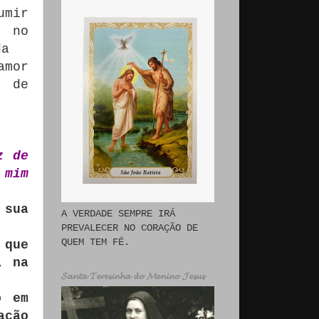
umir
a no
a da
amor
z de
z de
 mim
 sua
A VERDADE SEMPRE IRÁ
PREVALECER NO CORAÇÃO DE
QUEM TEM FÉ.
 que
, na
𝓢𝓪𝓷𝓽𝓪 𝓣𝓮𝓻𝓮𝓼𝓲𝓷𝓱𝓪 𝓭𝓸 𝓜𝓮𝓷𝓲𝓷𝓸 𝓙𝓮𝓼𝓾𝓼
o em
ação