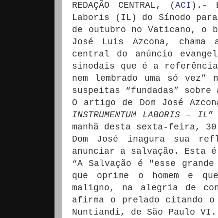
REDAÇÃO CENTRAL, (
ACI
).- 
Laboris (IL) do Sínodo para
de outubro no Vaticano, o b
José Luis Azcona, chama 
central do anúncio evange
sinodais que é a referência
nem lembrado uma só vez” 
suspeitas “fundadas” sobre 
O artigo de Dom José Azcon
INSTRUMENTUM LABORIS – IL
”
manhã desta sexta-feira, 30
Dom José inagura sua ref
anunciar a salvação. Esta é
“A Salvação é "esse grande
que oprime o homem e qu
maligno, na alegria de co
afirma o prelado citando o
Nuntiandi, de São Paulo VI.