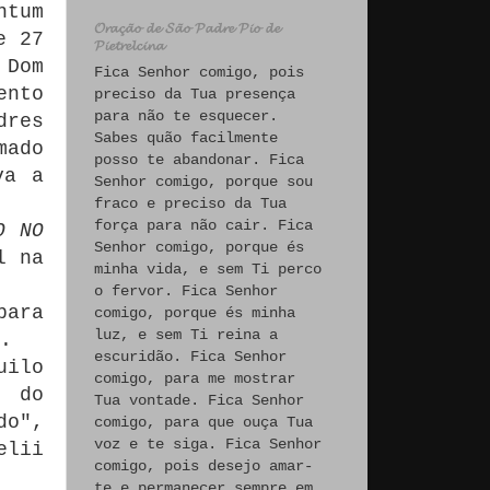
ntum
𝓞𝓻𝓪𝓬̧𝓪̃𝓸 𝓭𝓮 𝓢𝓪̃𝓸 𝓟𝓪𝓭𝓻𝓮 𝓟𝓲𝓸 𝓭𝓮
e 27
𝓟𝓲𝓮𝓽𝓻𝓮𝓵𝓬𝓲𝓷𝓪
 Dom
Fica Senhor comigo, pois
ento
preciso da Tua presença
para não te esquecer.
dres
Sabes quão facilmente
mado
posso te abandonar. Fica
va a
Senhor comigo, porque sou
fraco e preciso da Tua
força para não cair. Fica
O NO
Senhor comigo, porque és
l na
minha vida, e sem Ti perco
o fervor. Fica Senhor
para
comigo, porque és minha
luz, e sem Ti reina a
.
escuridão. Fica Senhor
uilo
comigo, para me mostrar
e do
Tua vontade. Fica Senhor
do",
comigo, para que ouça Tua
voz e te siga. Fica Senhor
elii
comigo, pois desejo amar-
te e permanecer sempre em