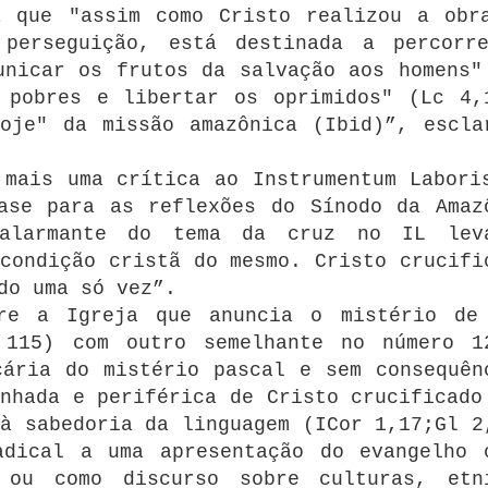
a que "assim como Cristo realizou a obr
perseguição, está destinada a percorr
unicar os frutos da salvação aos homens"
 pobres e libertar os oprimidos" (Lc 4,
oje" da missão amazônica (Ibid)”, escla
 mais uma crítica ao Instrumentum Labori
ase para as reflexões do Sínodo da Amaz
 alarmante do tema da cruz no IL lev
condição cristã do mesmo. Cristo crucifi
do uma só vez”.
re a Igreja que anuncia o mistério de
 115) com outro semelhante no número 1
cária do mistério pascal e sem consequên
nhada e periférica de Cristo crucificado
à sabedoria da linguagem (ICor 1,17;Gl 2
adical a uma apresentação do evangelho 
 ou como discurso sobre culturas, etn