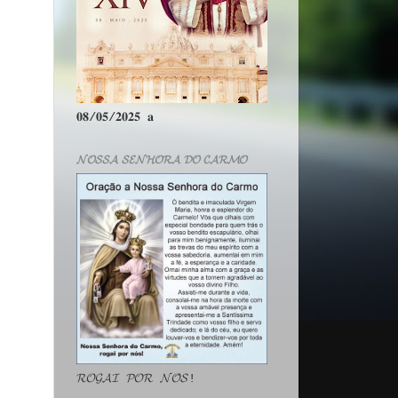
𝟎𝟖/𝟎𝟓/𝟐𝟎𝟐𝟓 𝐚
𝓝𝓞𝓢𝓢𝓐 𝓢𝓔𝓝𝓗𝓞𝓡𝓐 𝓓𝓞 𝓒𝓐𝓡𝓜𝓞
𝓡𝓞𝓖𝓐𝓘 𝓟𝓞𝓡 𝓝𝓞́𝓢!