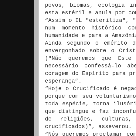
povos, biomas, ecologia i
esta estéril e anula por co
“Assim o IL "esteriliza", "
num momento histórico c
humanidade e para a Amazôni
Ainda segundo o emérito 
envergonhado sobre o Cris
("Não queremos que Este
necessário confessá-lo ab
coragem do Espírito para pr
esperança”.
“Hoje o Crucificado é nega
porque com seu voluntarismo
toda espécie, torna ilusór
que distingue e faz inconfu
de religiões, culturas,
crucificados)”, asseverou.
“Nós queremos proclamar co