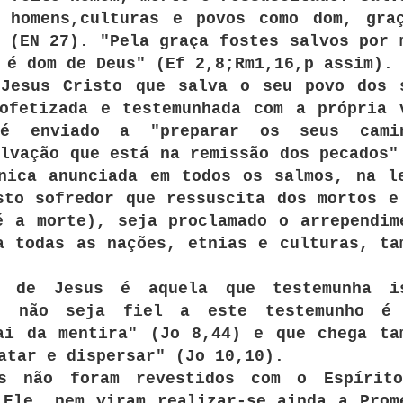
 homens,culturas e povos como dom, gra
 (EN 27). "Pela graça fostes salvos por 
 é dom de Deus" (Ef 2,8;Rm1,16,p assim).
 Jesus Cristo que salva o seu povo dos 
ofetizada e testemunhada com a própria 
é enviado a "preparar os seus cami
lvação que está na remissão dos pecados"
nica anunciada em todos os salmos, na l
sto sofredor que ressuscita dos mortos e
é a morte), seja proclamado o arrependim
a todas as nações, etnias e culturas, ta
a de Jesus é aquela que testemunha i
ue não seja fiel a este testemunho é
ai da mentira" (Jo 8,44) e que chega ta
atar e dispersar" (Jo 10,10).
os não foram revestidos com o Espírit
 Ele, nem viram realizar-se ainda a Prom