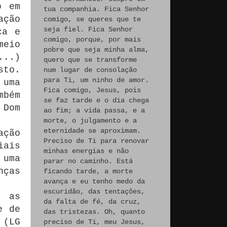
o em
tua companhia. Fica Senhor
ação
comigo, se queres que te
seja fiel. Fica Senhor
ça e
comigo, porque, por mais
meio
pobre que seja minha alma,
...)
quero que se transforme
sto.
num lugar de consolação
para Ti, um ninho de amor.
 uma
Fica comigo, Jesus, pois
mbém
se faz tarde e o dia chega
 Dom
ao fim; a vida passa, e a
morte, o julgamento e a
eternidade se aproximam.
ação
Preciso de Ti para renovar
iais
minhas energias e não
 uma
parar no caminho. Está
nças
ficando tarde, a morte
avança e eu tenho medo da
escuridão, das tentações,
e as
da falta de fé, da cruz,
e de
das tristezas. Oh, quanto
 (LG
preciso de Ti, meu Jesus,