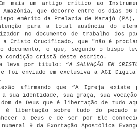
Em mais um artigo crítico ao Instrume
 Amazônia, que decorre entre os dias 06 
ispo emérito da Prelazia de Marajó (PA),
atenção para a total ausência do elem
lizador no documento de trabalho dos pa
 a Cristo Crucificado, que "não é procla
no documento, o que, segundo o bispo le
a condição cristã deste escrito.
a leva por título: “
A SALVAÇÃO EM CRIST
 e foi enviado em exclusiva a ACI Digita
.
lexão afirmando que “A Igreja existe 
 a sua identidade, sua graça, sua vocação
 dom de Deus que é libertação de tudo aq
e é libertação sobre tudo do pecado 
nhecer a Deus e de ser por Ele conheci
 numeral 9 da Exortação Apostólica Evang