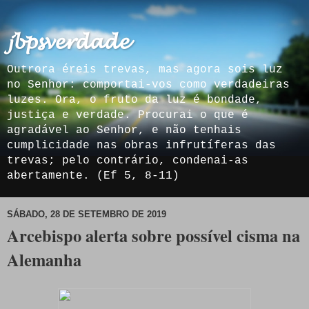
𝓳𝓫𝓹𝓼𝓿𝓮𝓻𝓭𝓪𝓭𝓮
Outrora éreis trevas, mas agora sois luz
no Senhor: comportai-vos como verdadeiras
luzes. Ora, o fruto da luz é bondade,
justiça e verdade. Procurai o que é
agradável ao Senhor, e não tenhais
cumplicidade nas obras infrutíferas das
trevas; pelo contrário, condenai-as
abertamente. (Ef 5, 8-11)
SÁBADO, 28 DE SETEMBRO DE 2019
Arcebispo alerta sobre possível cisma na
Alemanha