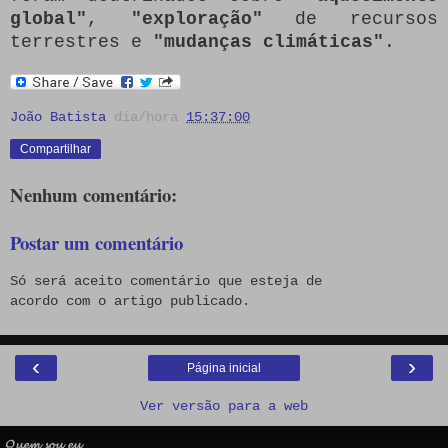
global"
,
"exploração"
de recursos
terrestres e
"mudanças climáticas"
.
João Batista
dia/hora
15:37:00
Compartilhar
Nenhum comentário:
Postar um comentário
Só será aceito comentário que esteja de
acordo com o artigo publicado.
‹
›
Página inicial
Ver versão para a web
𝓠𝓾𝓮𝓶 𝓼𝓸𝓾 𝓮𝓾