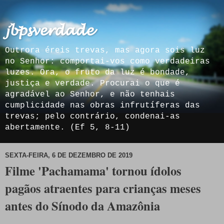
𝓳𝓫𝓹𝓼𝓿𝓮𝓻𝓭𝓪𝓭𝓮
Outrora éreis trevas, mas agora sois luz
no Senhor: comportai-vos como verdadeiras
luzes. Ora, o fruto da luz é bondade,
justiça e verdade. Procurai o que é
agradável ao Senhor, e não tenhais
cumplicidade nas obras infrutíferas das
trevas; pelo contrário, condenai-as
abertamente. (Ef 5, 8-11)
SEXTA-FEIRA, 6 DE DEZEMBRO DE 2019
Filme 'Pachamama' tornou ídolos
pagãos atraentes para crianças meses
antes do Sínodo da Amazônia