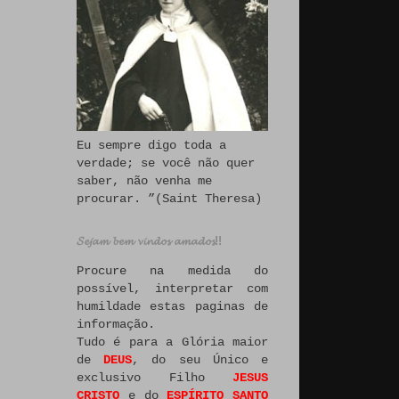
Eu sempre digo toda a
verdade; se você não quer
saber, não venha me
procurar. ”(Saint Theresa)
𝓢𝓮𝓳𝓪𝓶 𝓫𝓮𝓶 𝓿𝓲𝓷𝓭𝓸𝓼 𝓪𝓶𝓪𝓭𝓸𝓼!!
Procure na medida do
possível, interpretar com
humildade estas paginas de
informação.
Tudo é para a Glória maior
de
DEUS
, do seu Único e
exclusivo Filho
JESUS
CRISTO
e do
ESPÍRITO SANTO