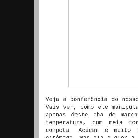
Veja a conferência do noss
Vais ver, como ele manipul
apenas deste chá de marc
temperatura, com meia to
compota. Açúcar é muito
estômago, mas ela o quer a 