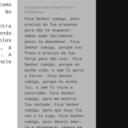
como
𝓞𝓻𝓪𝓬̧𝓪̃𝓸 𝓭𝓮 𝓢𝓪̃𝓸 𝓟𝓪𝓭𝓻𝓮 𝓟𝓲𝓸 𝓭𝓮
. No
𝓟𝓲𝓮𝓽𝓻𝓮𝓵𝓬𝓲𝓷𝓪
Fica Senhor comigo, pois
preciso da Tua presença
ntra
para não te esquecer.
endo
Sabes quão facilmente
ples
posso te abandonar. Fica
a, a
Senhor comigo, porque sou
fraco e preciso da Tua
a. A
força para não cair. Fica
nele
Senhor comigo, porque és
minha vida, e sem Ti perco
o fervor. Fica Senhor
comigo, porque és minha
luz, e sem Ti reina a
escuridão. Fica Senhor
comigo, para me mostrar
Tua vontade. Fica Senhor
comigo, para que ouça Tua
voz e te siga. Fica Senhor
comigo, pois desejo amar-
te e permanecer sempre em