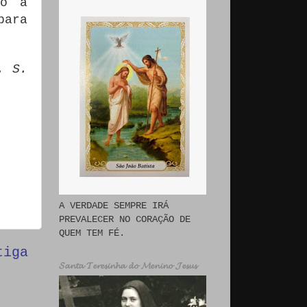
do à
para
. S.
A VERDADE SEMPRE IRÁ
PREVALECER NO CORAÇÃO DE
QUEM TEM FÉ.
tiga
𝓢𝓪𝓷𝓽𝓪 𝓣𝓮𝓻𝓮𝓼𝓲𝓷𝓱𝓪 𝓭𝓸 𝓜𝓮𝓷𝓲𝓷𝓸 𝓙𝓮𝓼𝓾𝓼