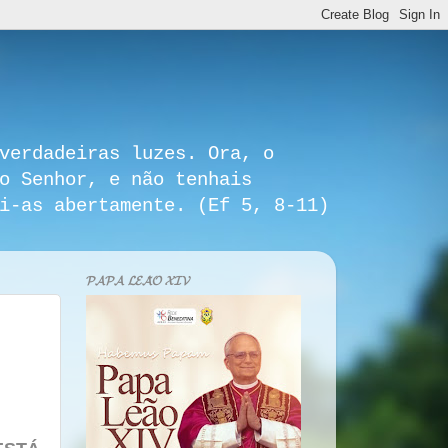
verdadeiras luzes. Ora, o
o Senhor, e não tenhais
i-as abertamente. (Ef 5, 8-11)
𝓟𝓐𝓟𝓐 𝓛𝓔𝓐̃𝓞 𝓧𝓘𝓥