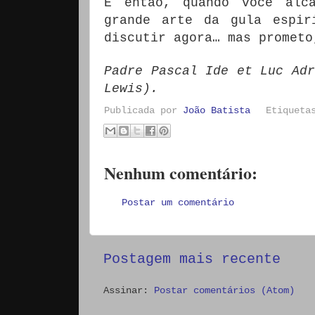
E então, quando você alc
grande arte da gula espir
discutir agora… mas prometo
Padre Pascal Ide et Luc Adr
Lewis).
Publicada por
João Batista
Etiquet
Nenhum comentário:
Postar um comentário
Postagem mais recente
Assinar:
Postar comentários (Atom)