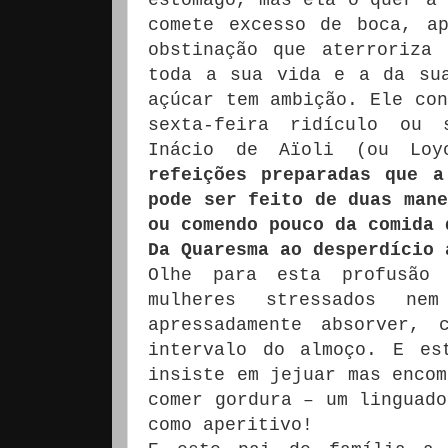
comete excesso de boca, a
obstinação que aterroriza
toda a sua vida e a da su
açúcar tem ambição. Ele con
sexta-feira ridículo ou 
Inácio de Aïoli (ou Lo
refeições preparadas que a
pode ser feito de duas mane
ou comendo pouco da comida 
Da Quaresma ao desperdí
cio 
Olhe para esta profusão
mulheres stressados ne
apressadamente absorver,
intervalo do almoço. E es
insiste em jejuar mas encom
comer gordura – um linguado
como aperitivo!