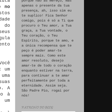
luta
porque não às mereço, mas
apenas o presente da tua
e no
presença, ah, isso sim eu
stos
te suplico! Fica Senhor
dade
comigo, pois é só a Ti que
e do
procuro o Teu amor, a Tua
graça, a Tua vontade, o
seus
Teu coração, o Teu
gula
Espírito, porque te amo, e
ento
a única recompensa que te
peço é poder amar-te
sempre mais. Como este
amor resoluto, desejo
Você
amar-te de todo o coração
: um
enquanto estiver na terra,
 uma
para continuar a te amar
perfeitamente por toda a
suas
eternidade. Assim seja.
o. A
São Padre Pio, rogai por
ão à
nós!
a um
𝓟𝓐𝓣𝓡𝓞𝓝𝓞 𝓓𝓞 𝓑𝓛𝓞𝓖