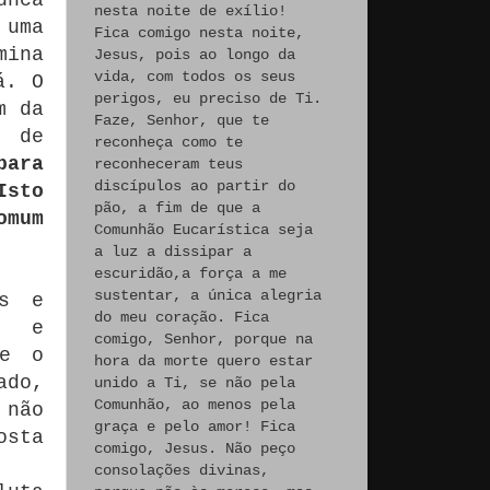
nesta noite de exílio!
 uma
Fica comigo nesta noite,
mina
Jesus, pois ao longo da
vida, com todos os seus
á.
O
perigos, eu preciso de Ti.
m da
Faze, Senhor, que te
s de
reconheça como te
para
reconheceram teus
discípulos ao partir do
Isto
pão, a fim de que a
omum
Comunhão Eucarística seja
a luz a dissipar a
escuridão,a força a me
sustentar, a única alegria
ns e
do meu coração. Fica
, e
comigo, Senhor, porque na
te o
hora da morte quero estar
ado,
unido a Ti, se não pela
Comunhão, ao menos pela
 não
graça e pelo amor! Fica
osta
comigo, Jesus. Não peço
consolações divinas,