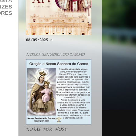
ESTÁ
IZES
ORES
𝟎𝟖/𝟎𝟓/𝟐𝟎𝟐𝟓 𝐚
𝓝𝓞𝓢𝓢𝓐 𝓢𝓔𝓝𝓗𝓞𝓡𝓐 𝓓𝓞 𝓒𝓐𝓡𝓜𝓞
𝓡𝓞𝓖𝓐𝓘 𝓟𝓞𝓡 𝓝𝓞́𝓢!