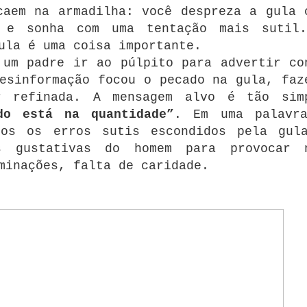
caem na armadilha: você despreza a gula 
 e sonha com uma tentação mais sutil
ula é uma coisa importante.
 um padre ir ao púlpito para advertir co
esinformação focou o pecado na gula, faz
r refinada. A mensagem alvo é tão sim
do está na quantidade”
. Em uma palavr
dos os erros sutis escondidos pela gul
s gustativas do homem para provocar 
minações, falta de caridade.