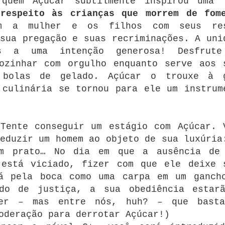
quem Açúcar subtilmente inspirou uma 
 respeito às crianças que morrem de fom
m a mulher e os filhos com seus re
sua pregação e suas recriminações. A uni
s a uma intenção generosa! Desfrut
ozinhar com orgulho enquanto serve aos 
 bolas de gelado. Açúcar o trouxe à 
 culinária se tornou para ele um instrum
Tente conseguir um estágio com Açúcar. 
eduzir um homem ao objeto de sua luxúria
om prato… No dia em que a ausência de
 está viciado, fizer com que ele deixe 
rá pela boca como uma carpa em um ganch
do de justiça, a sua obediência estar
zer – mas entre nós, huh? – que bast
oderação para derrotar Açúcar!)