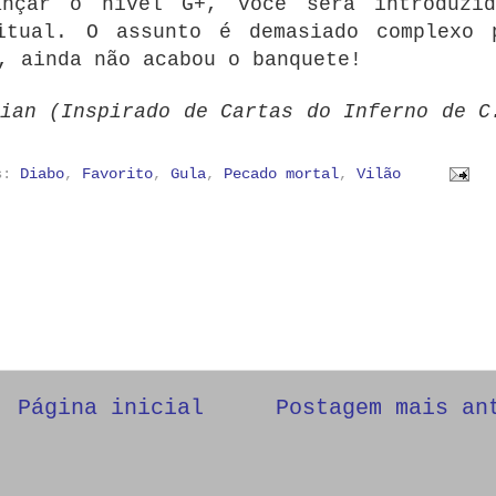
ançar o nível G+, você será introduzi
itual. O assunto é demasiado complexo 
, ainda não acabou o banquete!
ian (Inspirado de Cartas do Inferno de C
as:
Diabo
,
Favorito
,
Gula
,
Pecado mortal
,
Vilão
Página inicial
Postagem mais an