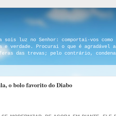
a sois luz no Senhor: comportai-vos como 
a e verdade. Procurai o que é agradável a
feras das trevas; pelo contrário, condena
la, o bolo favorito do Diabo