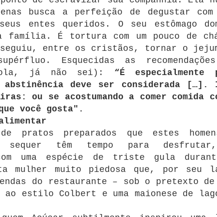
penas busca a perfeição de degustar com
 seus entes queridos. O seu estômago do
a família. É tortura com um pouco de ch
seguiu, entre os cristãos, tornar o jeju
supérfluo. Esquecidas as recomendaçõe
yola, já não sei):
“É especialmente 
 abstinência deve ser considerada […]. 
iras: ou se acostumando a comer comida c
que você gosta".
alimentar
 de pratos preparados que estes home
m sequer têm tempo para desfrutar
 com uma espécie de triste gula duran
ta mulher muito piedosa que, por seu l
endas do restaurante – sob o pretexto de
 ao estilo Colbert e uma maionese de lag