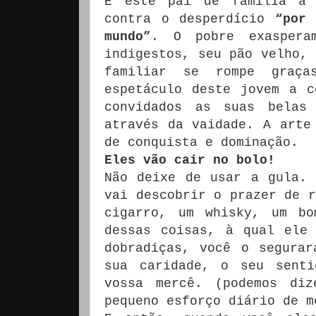
E este pai de família a 
contra o desperdício
“por
mundo”
. O pobre exaspera
indigestos, seu pão velho, 
familiar se rompe graça
espetáculo deste jovem a c
convidados as suas belas
através da vaidade. A arte
de conquista e dominação.
Eles v
ão cair no bolo!
Não deixe de usar a gula. 
vai descobrir o prazer de r
cigarro, um whisky, um b
dessas coisas, à qual ele
dobradiças, você o segura
sua caridade, o seu senti
vossa mercê. (podemos di
pequeno esforço diário de m