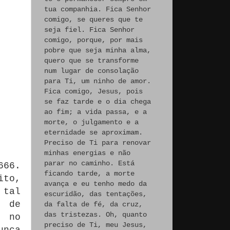
tua companhia. Fica Senhor
comigo, se queres que te
seja fiel. Fica Senhor
comigo, porque, por mais
pobre que seja minha alma,
quero que se transforme
num lugar de consolação
para Ti, um ninho de amor.
Fica comigo, Jesus, pois
se faz tarde e o dia chega
ao fim; a vida passa, e a
morte, o julgamento e a
eternidade se aproximam.
Preciso de Ti para renovar
minhas energias e não
parar no caminho. Está
666.
ficando tarde, a morte
ito,
avança e eu tenho medo da
 tal
escuridão, das tentações,
a de
da falta de fé, da cruz,
das tristezas. Oh, quanto
o no
preciso de Ti, meu Jesus,
unca