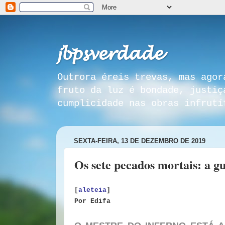
𝓳𝓫𝓹𝓼𝓿𝓮𝓻𝓭𝓪𝓭𝓮
Outrora éreis trevas, mas agor
fruto da luz é bondade, justiç
cumplicidade nas obras infrutí
SEXTA-FEIRA, 13 DE DEZEMBRO DE 2019
Os sete pecados mortais: a gu
[
aleteia
]
Por Edifa