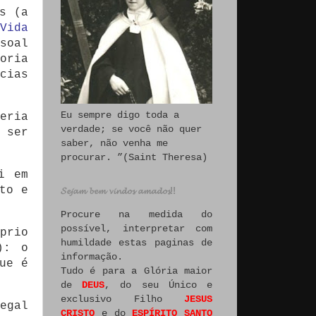
s (a
Vida
soal
oria
cias
Eu sempre digo toda a
eria
verdade; se você não quer
 ser
saber, não venha me
procurar. ”(Saint Theresa)
i em
to e
𝓢𝓮𝓳𝓪𝓶 𝓫𝓮𝓶 𝓿𝓲𝓷𝓭𝓸𝓼 𝓪𝓶𝓪𝓭𝓸𝓼!!
Procure na medida do
possível, interpretar com
prio
humildade estas paginas de
): o
informação.
ue é
Tudo é para a Glória maior
de
DEUS
, do seu Único e
exclusivo Filho
JESUS
egal
CRISTO
e do
ESPÍRITO SANTO