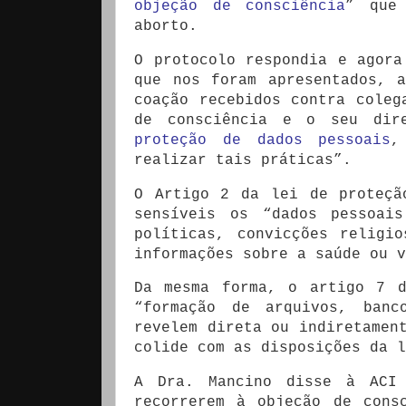
objeção de consciência
” que
aborto.
O protocolo respondia e agora
que nos foram apresentados, 
coação recebidos contra coleg
de consciência e o seu dir
proteção de dados pessoais
,
realizar tais práticas”.
O Artigo 2 da lei de proteçã
sensíveis os “dados pessoai
políticas, convicções religi
informações sobre a saúde ou v
Da mesma forma, o artigo 7 d
“formação de arquivos, banc
revelem direta ou indiretamen
colide com as disposições da l
A Dra. Mancino disse à ACI 
recorrerem à objeção de cons