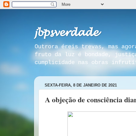
𝓳𝓫𝓹𝓼𝓿𝓮𝓻𝓭𝓪𝓭𝓮
Outrora éreis trevas, mas agor
fruto da luz é bondade, justiç
cumplicidade nas obras infrutí
SEXTA-FEIRA, 8 DE JANEIRO DE 2021
A objeção de consciência dia