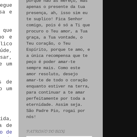
porque não às mereço, mas
egue
apenas o presente da tua
sa e
presença, ah, isso sim eu
te suplico! Fica Senhor
comigo, pois é só a Ti que
 que
procuro o Teu amor, a Tua
no e
graça, a Tua vontade, o
Teu coração, o Teu
lico
Espírito, porque te amo, e
úde,
a única recompensa que te
sar,
peço é poder amar-te
e um
sempre mais. Como este
amor resoluto, desejo
amar-te de todo o coração
s de
enquanto estiver na terra,
o um
para continuar a te amar
perfeitamente por toda a
eternidade. Assim seja.
São Padre Pio, rogai por
nós!
ida,
a de
𝓟𝓐𝓣𝓡𝓞𝓝𝓞 𝓓𝓞 𝓑𝓛𝓞𝓖
o de