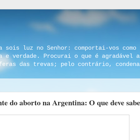
a sois luz no Senhor: comportai-vos como 
a e verdade. Procurai o que é agradável a
feras das trevas; pelo contrário, condena
nte do aborto na Argentina: O que deve sab