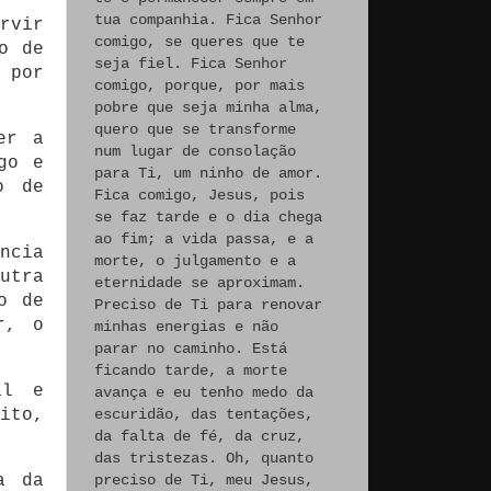
tua companhia. Fica Senhor
rvir
comigo, se queres que te
o de
seja fiel. Fica Senhor
 por
comigo, porque, por mais
pobre que seja minha alma,
quero que se transforme
er a
num lugar de consolação
go e
para Ti, um ninho de amor.
o de
Fica comigo, Jesus, pois
se faz tarde e o dia chega
ao fim; a vida passa, e a
ncia
morte, o julgamento e a
utra
eternidade se aproximam.
o de
Preciso de Ti para renovar
r, o
minhas energias e não
parar no caminho. Está
ficando tarde, a morte
al e
avança e eu tenho medo da
ito,
escuridão, das tentações,
da falta de fé, da cruz,
das tristezas. Oh, quanto
a da
preciso de Ti, meu Jesus,