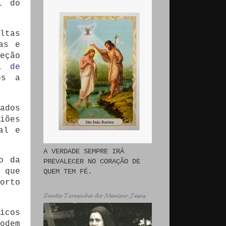
i do
ltas
as e
eção
i de
os a
ados
iões
al e
A VERDADE SEMPRE IRÁ
o da
PREVALECER NO CORAÇÃO DE
 que
QUEM TEM FÉ.
orto
𝓢𝓪𝓷𝓽𝓪 𝓣𝓮𝓻𝓮𝓼𝓲𝓷𝓱𝓪 𝓭𝓸 𝓜𝓮𝓷𝓲𝓷𝓸 𝓙𝓮𝓼𝓾𝓼
icos
odem