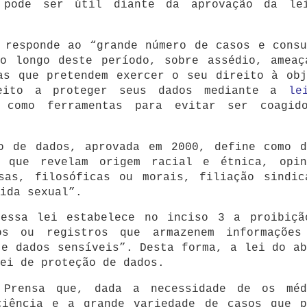
 pode ser útil diante da aprovação da le
 responde ao “grande número de casos e consu
ao longo deste período, sobre assédio, ameaç
as que pretendem exercer o seu direito à obj
eito a proteger seus dados mediante a
le
 como ferramentas para evitar ser coagid
o de dados, aprovada em 2000, define como d
s que revelam origem racial e étnica, opin
osas, filosóficas ou morais, filiação sindic
ida sexual”.
essa lei estabelece no inciso 3 a proibiçã
os ou registros que armazenem informações
te dados sensíveis”. Desta forma, a lei do ab
ei de proteção de dados.
Prensa que, dada a necessidade de os méd
ciência e a grande variedade de casos que p