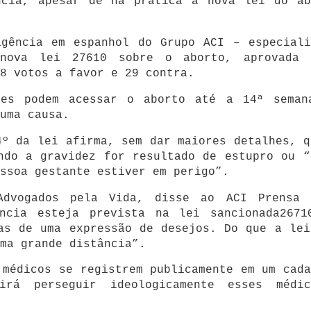
ncia, apesar de na prática a nova lei do ab
agência em espanhol do Grupo ACI – especiali
 nova lei 27610 sobre o aborto, aprovada 
8 votos a favor e 29 contra.
res podem acessar o aborto até a 14ª seman
uma causa.
4º da lei afirma, sem dar maiores detalhes, q
ndo a gravidez for resultado de estupro ou “
ssoa gestante estiver em perigo”.
Advogados pela Vida, disse ao ACI Prensa 
ncia esteja prevista na lei sancionada2671
as de uma expressão de desejos. Do que a lei
ma grande distância”.
 médicos se registrem publicamente em um cada
rá perseguir ideologicamente esses médic