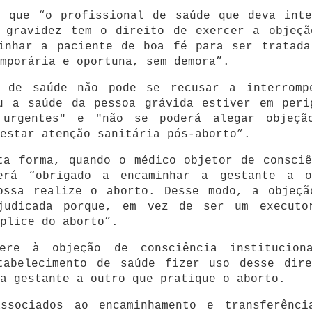
e que “o profissional de saúde que deva inte
a gravidez tem o direito de exercer a objeçã
minhar a paciente de boa fé para ser tratada
mporária e oportuna, sem demora”.
l de saúde não pode se recusar a interromp
u a saúde da pessoa grávida estiver em peri
 urgentes" e "não se poderá alegar objeçã
estar atenção sanitária pós-aborto”.
ta forma, quando o médico objetor de consciê
erá “obrigado a encaminhar a gestante a o
ossa realize o aborto. Desse modo, a objeçã
ejudicada porque, em vez de ser um executo
plice do aborto”.
re à objeção de consciência institucion
tabelecimento de saúde fizer uso desse dire
a gestante a outro que pratique o aborto.
ssociados ao encaminhamento e transferênci