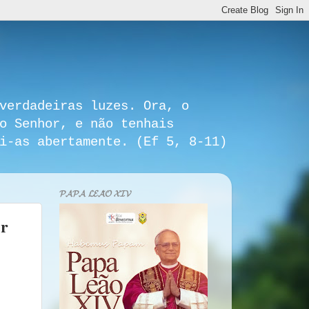
verdadeiras luzes. Ora, o
o Senhor, e não tenhais
i-as abertamente. (Ef 5, 8-11)
𝓟𝓐𝓟𝓐 𝓛𝓔𝓐̃𝓞 𝓧𝓘𝓥
er