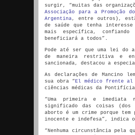
surgir, “muitas das organizaç
Associação para a Promoção d
Argentina
, entre outros), est
de saúde que tenha interesse
mais específica, confiando
beneficiará a todos”.
Pode até ser que uma lei do a
de maneira restritiva e e
sancionada, destacou a especia
As declarações de Mancino le
sua obra “
El médico frente al
ciências médicas da Pontifícia
“Uma primeira e imediata 
significado das coisas (dos
aborto é um crime porque tem 
inocente e indefesa”, indica 
“Nenhuma circunstância pela q