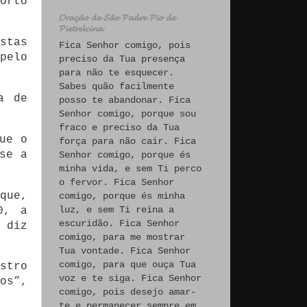
orto
𝓞𝓻𝓪𝓬̧𝓪̃𝓸 𝓭𝓮 𝓢𝓪̃𝓸 𝓟𝓪𝓭𝓻𝓮 𝓟𝓲𝓸 𝓭𝓮
𝓟𝓲𝓮𝓽𝓻𝓮𝓵𝓬𝓲𝓷𝓪
stas
Fica Senhor comigo, pois
pelo
preciso da Tua presença
para não te esquecer.
Sabes quão facilmente
a de
posso te abandonar. Fica
Senhor comigo, porque sou
fraco e preciso da Tua
ue o
força para não cair. Fica
se a
Senhor comigo, porque és
minha vida, e sem Ti perco
o fervor. Fica Senhor
que,
comigo, porque és minha
luz, e sem Ti reina a
0, a
escuridão. Fica Senhor
 diz
comigo, para me mostrar
Tua vontade. Fica Senhor
comigo, para que ouça Tua
stro
voz e te siga. Fica Senhor
os”,
comigo, pois desejo amar-
te e permanecer sempre em