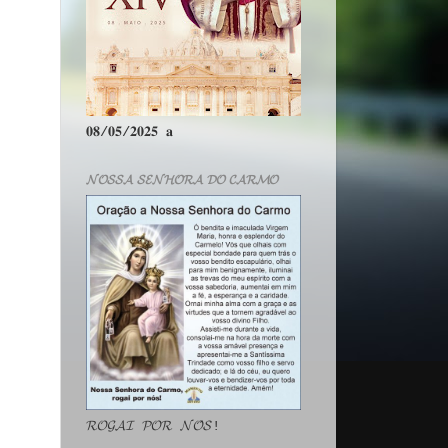
𝟎𝟖/𝟎𝟓/𝟐𝟎𝟐𝟓 𝐚
𝓝𝓞𝓢𝓢𝓐 𝓢𝓔𝓝𝓗𝓞𝓡𝓐 𝓓𝓞 𝓒𝓐𝓡𝓜𝓞
𝓡𝓞𝓖𝓐𝓘 𝓟𝓞𝓡 𝓝𝓞́𝓢!