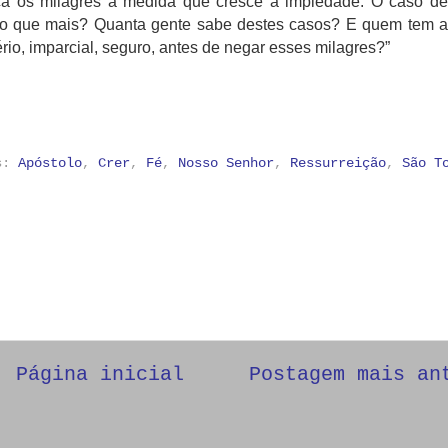
ca os milagres à medida que cresce a impiedade. O caso de
 o que mais? Quanta gente sabe destes casos? E quem tem a
io, imparcial, seguro, antes de negar esses milagres?”
as:
Apóstolo
,
Crer
,
Fé
,
Nosso Senhor
,
Ressurreição
,
São T
Página inicial
Postagem mais an