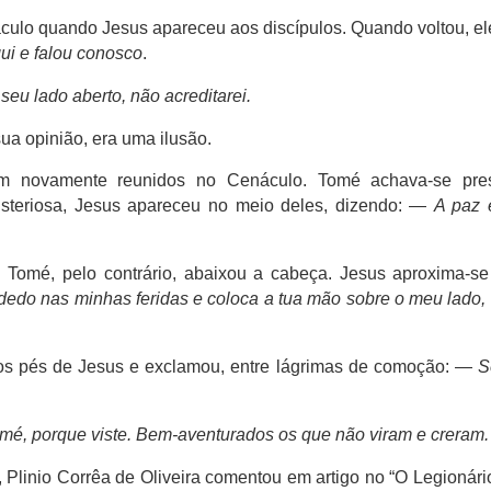
ulo quando Jesus apareceu aos discípulos. Quando voltou, el
ui e falou conosco
.
seu lado aberto, não acreditarei.
ua opinião, era uma ilusão.
vam novamente reunidos no Cenáculo. Tomé achava-se pres
isteriosa, Jesus apareceu no meio deles, dizendo: —
A paz 
 Tomé, pelo contrário, abaixou a cabeça. Jesus aproxima-se
dedo nas minhas feridas e coloca a tua mão sobre o meu lado,
aos pés de Jesus e exclamou, entre lágrimas de comoção: —
S
omé, porque viste. Bem-aventurados os que não viram e creram.
Plinio Corrêa de Oliveira comentou em artigo no “O Legionári