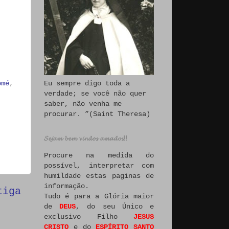
omé
,
Eu sempre digo toda a
verdade; se você não quer
saber, não venha me
procurar. ”(Saint Theresa)
𝓢𝓮𝓳𝓪𝓶 𝓫𝓮𝓶 𝓿𝓲𝓷𝓭𝓸𝓼 𝓪𝓶𝓪𝓭𝓸𝓼!!
Procure na medida do
possível, interpretar com
humildade estas paginas de
informação.
tiga
Tudo é para a Glória maior
de
DEUS
, do seu Único e
exclusivo Filho
JESUS
CRISTO
e do
ESPÍRITO SANTO