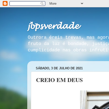
𝓳𝓫𝓹𝓼𝓿𝓮𝓻𝓭𝓪𝓭𝓮
Outrora éreis trevas, mas agor
fruto da luz é bondade, justiç
cumplicidade nas obras infrutí
SÁBADO, 3 DE JULHO DE 2021
CREIO EM DEUS