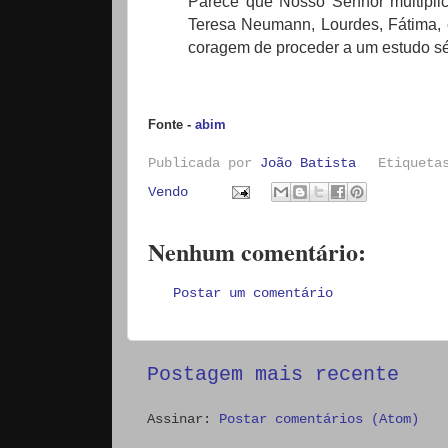
Parece que Nosso Senhor multipli
Teresa Neumann, Lourdes, Fátima,
coragem de proceder a um estudo sér
Fonte -
abim
Publicada por
João Batista
Etiquet
Vendo
Nenhum comentário:
Postar um comentário
Postagem mais recente
Assinar:
Postar comentários (Atom)