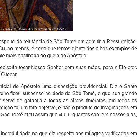
respeito da relutância de São Tomé em admitir a Ressurreição.
. Ou, ao menos, é certo que temos diante dos olhos exemplos de
e mais obstinada do que a do Apóstolo.
ecisaria tocar Nosso Senhor com suas mãos, para n’Ele crer.
O tocar.
nicial do Apóstolo uma disposição providencial. Diz o Santo
eiro ficou suspenso ao dedo de São Tomé, e que sua grande
r serve de garantia a todas as almas timoratas, em todos os
eição foi um fato objetivo, e não o produto de imaginações em
ue São Tomé creu assim que viu. E quantos são, em nossos dias,
ncredulidade no que diz respeito aos milagres verificados em