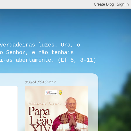
verdadeiras luzes. Ora, o
o Senhor, e não tenhais
i-as abertamente. (Ef 5, 8-11)
𝓟𝓐𝓟𝓐 𝓛𝓔𝓐̃𝓞 𝓧𝓘𝓥