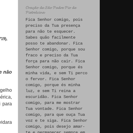
𝓞𝓻𝓪𝓬̧𝓪̃𝓸 𝓭𝓮 𝓢𝓪̃𝓸 𝓟𝓪𝓭𝓻𝓮 𝓟𝓲𝓸 𝓭𝓮
𝓟𝓲𝓮𝓽𝓻𝓮𝓵𝓬𝓲𝓷𝓪
Fica Senhor comigo, pois
preciso da Tua presença
para não te esquecer.
Sabes quão facilmente
19),
posso te abandonar. Fica
Senhor comigo, porque sou
fraco e preciso da Tua
força para não cair. Fica
Senhor comigo, porque és
e não
minha vida, e sem Ti perco
o fervor. Fica Senhor
comigo, porque és minha
ngelho
luz, e sem Ti reina a
escuridão. Fica Senhor
érica,
comigo, para me mostrar
i para
Tua vontade. Fica Senhor
comigo, para que ouça Tua
voz e te siga. Fica Senhor
vidara
comigo, pois desejo amar-
te e permanecer sempre em