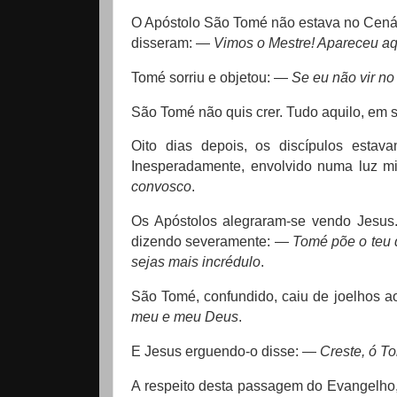
O Apóstolo São Tomé não estava no Cenác
disseram: —
Vimos o Mestre! Apareceu aq
Tomé sorriu e objetou: —
Se eu não vir no 
São Tomé não quis crer. Tudo aquilo, em s
Oito dias depois, os discípulos esta
Inesperadamente, envolvido numa luz m
convosco
.
Os Apóstolos alegraram-se vendo Jesus.
dizendo severamente: —
Tomé põe o teu 
sejas mais incrédulo
.
São Tomé, confundido, caiu de joelhos 
meu e meu Deus
.
E Jesus erguendo-o disse: —
Creste, ó T
A respeito desta passagem do Evangelho, 