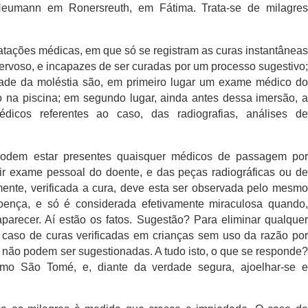
eumann em Ronersreuth, em Fátima. Trata-se de milagres
tações médicas, em que só se registram as curas instantâneas
ervoso, e incapazes de ser curadas por um processo sugestivo;
dade da moléstia são, em primeiro lugar um exame médico do
ão na piscina; em segundo lugar, ainda antes dessa imersão, a
icos referentes ao caso, das radiografias, análises de
 podem estar presentes quaisquer médicos de passagem por
gir exame pessoal do doente, e das peças radiográficas ou de
lmente, verificada a cura, deve esta ser observada pelo mesmo
oença, e só é considerada efetivamente miraculosa quando,
parecer. Aí estão os fatos. Sugestão? Para eliminar qualquer
o caso de curas verificadas em crianças sem uso da razão por
o, não podem ser sugestionadas. A tudo isto, o que se responde?
o São Tomé, e, diante da verdade segura, ajoelhar-se e