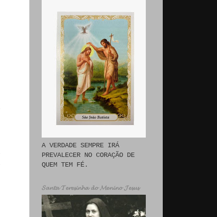
A VERDADE SEMPRE IRÁ
PREVALECER NO CORAÇÃO DE
QUEM TEM FÉ.
𝓢𝓪𝓷𝓽𝓪 𝓣𝓮𝓻𝓮𝓼𝓲𝓷𝓱𝓪 𝓭𝓸 𝓜𝓮𝓷𝓲𝓷𝓸 𝓙𝓮𝓼𝓾𝓼