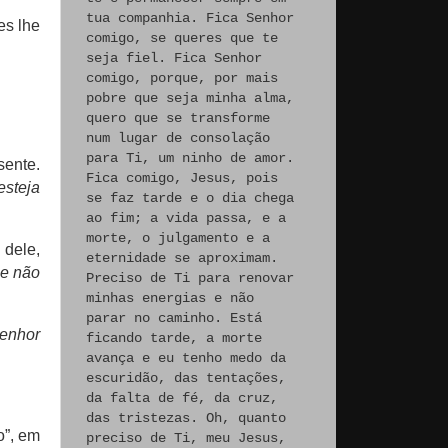
tua companhia. Fica Senhor
es lhe
comigo, se queres que te
seja fiel. Fica Senhor
comigo, porque, por mais
pobre que seja minha alma,
quero que se transforme
num lugar de consolação
para Ti, um ninho de amor.
ente.
Fica comigo, Jesus, pois
esteja
se faz tarde e o dia chega
ao fim; a vida passa, e a
morte, o julgamento e a
 dele,
eternidade se aproximam.
 e não
Preciso de Ti para renovar
minhas energias e não
parar no caminho. Está
enhor
ficando tarde, a morte
avança e eu tenho medo da
escuridão, das tentações,
da falta de fé, da cruz,
das tristezas. Oh, quanto
o”, em
preciso de Ti, meu Jesus,