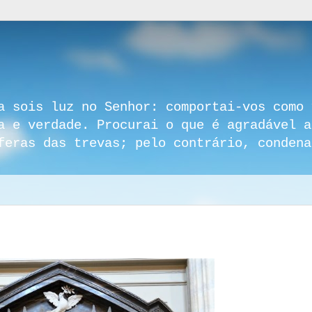
a sois luz no Senhor: comportai-vos como 
a e verdade. Procurai o que é agradável a
feras das trevas; pelo contrário, condena