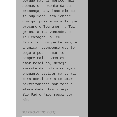
porque não às mereço, mas
apenas o presente da tua
presença, ah, isso sim eu
te suplico! Fica Senhor
comigo, pois é só a Ti que
procuro o Teu amor, a Tua
graça, a Tua vontade, o
Teu coração, o Teu
Espírito, porque te amo, e
a única recompensa que te
peço é poder amar-te
sempre mais. Como este
amor resoluto, desejo
amar-te de todo o coração
enquanto estiver na terra,
para continuar a te amar
perfeitamente por toda a
eternidade. Assim seja.
São Padre Pio, rogai por
nós!
𝓟𝓐𝓣𝓡𝓞𝓝𝓞 𝓓𝓞 𝓑𝓛𝓞𝓖