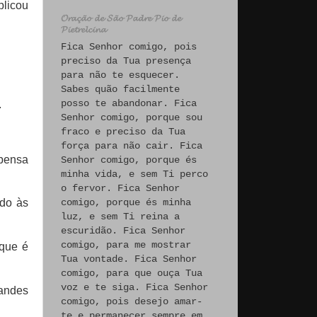
plicou
𝓞𝓻𝓪𝓬̧𝓪̃𝓸 𝓭𝓮 𝓢𝓪̃𝓸 𝓟𝓪𝓭𝓻𝓮 𝓟𝓲𝓸 𝓭𝓮
𝓟𝓲𝓮𝓽𝓻𝓮𝓵𝓬𝓲𝓷𝓪
Fica Senhor comigo, pois
preciso da Tua presença
para não te esquecer.
Sabes quão facilmente
posso te abandonar. Fica
.
Senhor comigo, porque sou
fraco e preciso da Tua
força para não cair. Fica
mpensa
Senhor comigo, porque és
minha vida, e sem Ti perco
o fervor. Fica Senhor
comigo, porque és minha
ido às
luz, e sem Ti reina a
escuridão. Fica Senhor
comigo, para me mostrar
que é
Tua vontade. Fica Senhor
comigo, para que ouça Tua
voz e te siga. Fica Senhor
andes
comigo, pois desejo amar-
te e permanecer sempre em