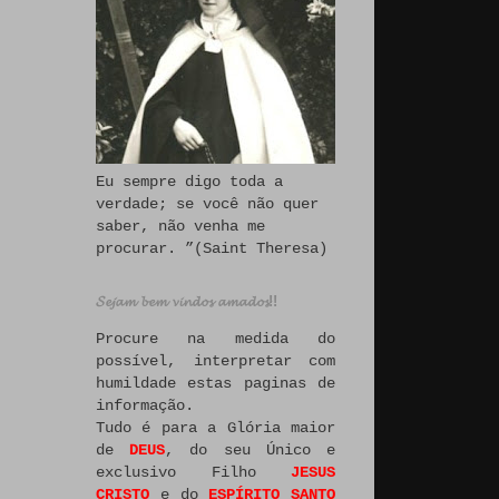
Eu sempre digo toda a
verdade; se você não quer
saber, não venha me
procurar. ”(Saint Theresa)
𝓢𝓮𝓳𝓪𝓶 𝓫𝓮𝓶 𝓿𝓲𝓷𝓭𝓸𝓼 𝓪𝓶𝓪𝓭𝓸𝓼!!
Procure na medida do
possível, interpretar com
humildade estas paginas de
informação.
Tudo é para a Glória maior
de
DEUS
, do seu Único e
exclusivo Filho
JESUS
CRISTO
e do
ESPÍRITO SANTO