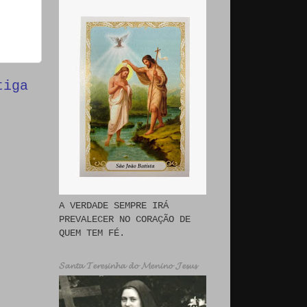
tiga
A VERDADE SEMPRE IRÁ
PREVALECER NO CORAÇÃO DE
QUEM TEM FÉ.
𝓢𝓪𝓷𝓽𝓪 𝓣𝓮𝓻𝓮𝓼𝓲𝓷𝓱𝓪 𝓭𝓸 𝓜𝓮𝓷𝓲𝓷𝓸 𝓙𝓮𝓼𝓾𝓼