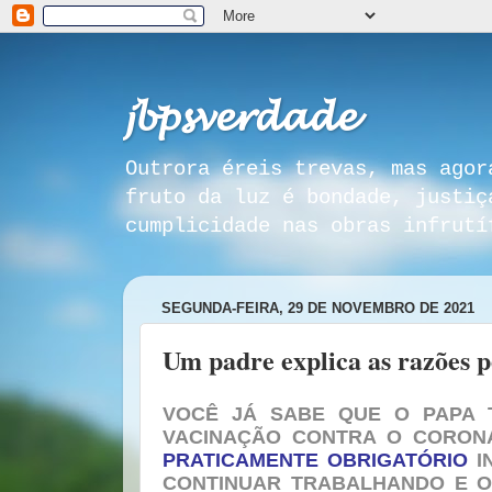
𝓳𝓫𝓹𝓼𝓿𝓮𝓻𝓭𝓪𝓭𝓮
Outrora éreis trevas, mas agor
fruto da luz é bondade, justiç
cumplicidade nas obras infrutí
SEGUNDA-FEIRA, 29 DE NOVEMBRO DE 2021
Um padre explica as razões pe
VOCÊ JÁ SABE QUE O PAPA T
VACINAÇÃO CONTRA O CORON
PRATICAMENTE OBRIGATÓRIO
I
CONTINUAR TRABALHANDO E O 