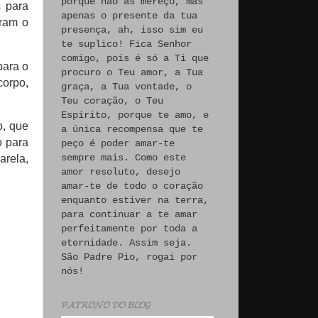
porque não às mereço, mas
​​para
apenas o presente da tua
eram o
presença, ah, isso sim eu
te suplico! Fica Senhor
comigo, pois é só a Ti que
para o
procuro o Teu amor, a Tua
orpo,
graça, a Tua vontade, o
Teu coração, o Teu
Espírito, porque te amo, e
o, que
a única recompensa que te
o para
peço é poder amar-te
sempre mais. Como este
arela,
amor resoluto, desejo
amar-te de todo o coração
enquanto estiver na terra,
para continuar a te amar
perfeitamente por toda a
eternidade. Assim seja.
São Padre Pio, rogai por
nós!
𝓟𝓐𝓣𝓡𝓞𝓝𝓞 𝓓𝓞 𝓑𝓛𝓞𝓖