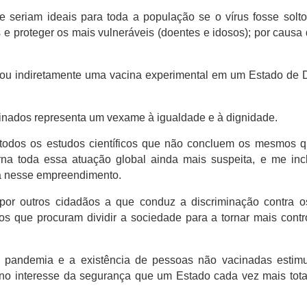
e seriam ideais para toda a população se o vírus fosse solt
 proteger os mais vulneráveis ​​(doentes e idosos);
por causa 
ta ou indiretamente uma vacina experimental em um Estado de D
acinados representa um vexame à igualdade e à dignidade.
e todos os estudos científicos que não concluem os mesmos 
rna toda essa atuação global ainda mais suspeita, e me inc
ia nesse empreendimento.
s por outros cidadãos a que conduz a discriminação contra 
s que procuram dividir a sociedade para a tornar mais contr
 pandemia e a existência de pessoas não vacinadas estimu
no interesse da segurança que um Estado cada vez mais total