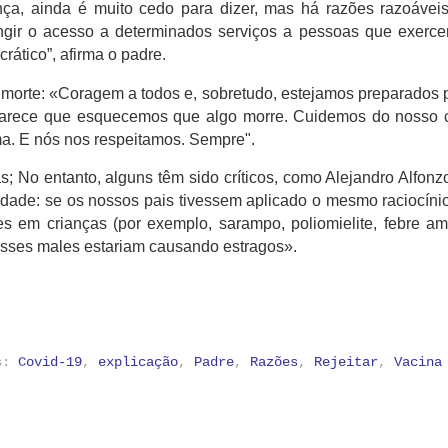
a, ainda é muito cedo para dizer, mas há razões razoáveis 
ngir o acesso a determinados serviços a pessoas que exerc
crático”, afirma o padre.
a morte: «Coragem a todos e, sobretudo, estejamos preparados 
arece que esquecemos que algo morre.
Cuidemos do nosso c
ma.
E nós nos respeitamos.
Sempre".
as;
No entanto, alguns têm sido críticos, como Alejandro Alfonz
idade: se os nossos pais tivessem aplicado o mesmo raciocíni
es em crianças (por exemplo, sarampo, poliomielite, febre am
e esses males estariam causando estragos».
as:
Covid-19
,
explicação
,
Padre
,
Razões
,
Rejeitar
,
Vacina