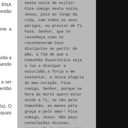
nesta noite de exílio!
do RNA
Fica comigo nesta noite,
 estão
Jesus, pois ao longo da
vida, com todos os seus
perigos, eu preciso de Ti.
vine a
Faze, Senhor, que te
reconheça como te
reconheceram teus
discípulos ao partir do
pão, a fim de que a
vida a
Comunhão Eucarística seja
 sendo
a luz a dissipar a
escuridão,a força a me
sustentar, a única alegria
 a ser
do meu coração. Fica
 então
comigo, Senhor, porque na
hora da morte quero estar
unido a Ti, se não pela
Comunhão, ao menos pela
ós).
O
graça e pelo amor! Fica
quais
comigo, Jesus. Não peço
consolações divinas,