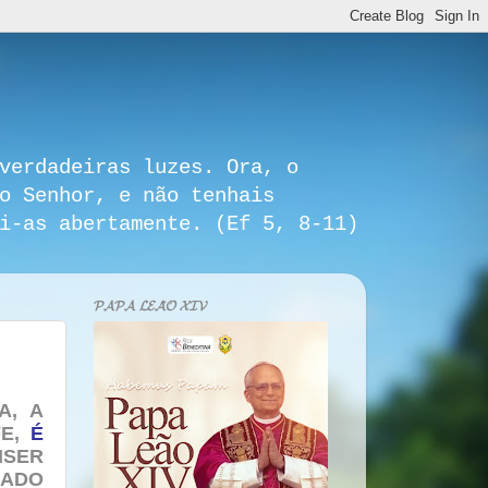
verdadeiras luzes. Ora, o
o Senhor, e não tenhais
i-as abertamente. (Ef 5, 8-11)
𝓟𝓐𝓟𝓐 𝓛𝓔𝓐̃𝓞 𝓧𝓘𝓥
A, A
FE,
É
ISER
NADO