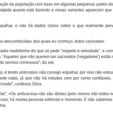
cinação da população com base em algumas pequenas partes 
ápida quanto está fazendo e novas variantes aparecem que
spalhar, e não há dados claros sobre o que realmente pre
sas desconhecidas;
dos quais eu conheço, todos vacinados.
padre madrilenho diz que só pede "respeito e seriedade", e con
s.
“Aqueles que não querem ser vacinados ('negadores') estão
de sermos criminosos”, diz ele.
, e tendo anticorpos não consigo espalhar, por isso não estou
nte nada, já que não há estudos cem por cento confiáveis,
inado”, confessa Silva.
tar”.
«Os antivacinas não são idiotas (pelo menos não todos n
isso, há muitas pessoas sofrendo e morrendo.
E não sabemos 
rma.