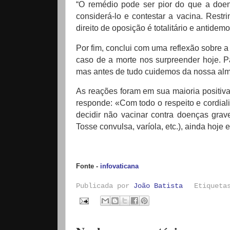
“O remédio pode ser pior do que a doenç
considerá-lo e contestar a vacina.
Restri
direito de oposição é totalitário e antidemo
Por fim, conclui com uma reflexão sobre 
caso de a morte nos surpreender hoje.
P
mas antes de tudo cuidemos da nossa al
As reações foram em sua maioria positiv
responde: «Com todo o respeito e cordial
decidir não vacinar contra doenças grav
Tosse convulsa, varíola, etc.), ainda hoj
Fonte -
infovaticana
Publicada por
João Batista
Etiquet