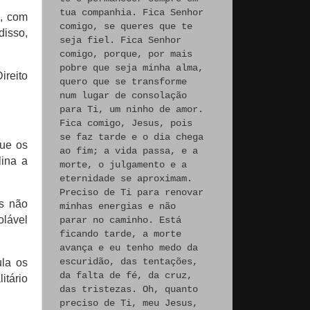
tua companhia. Fica Senhor
o, com
comigo, se queres que te
disso,
seja fiel. Fica Senhor
comigo, porque, por mais
pobre que seja minha alma,
ireito
quero que se transforme
num lugar de consolação
para Ti, um ninho de amor.
Fica comigo, Jesus, pois
se faz tarde e o dia chega
que os
ao fim; a vida passa, e a
lina a
morte, o julgamento e a
eternidade se aproximam.
Preciso de Ti para renovar
os não
minhas energias e não
olável
parar no caminho. Está
ficando tarde, a morte
avança e eu tenho medo da
escuridão, das tentações,
la os
da falta de fé, da cruz,
itário
das tristezas. Oh, quanto
preciso de Ti, meu Jesus,