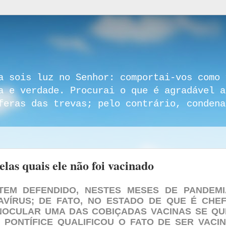
a sois luz no Senhor: comportai-vos como 
a e verdade. Procurai o que é agradável a
feras das trevas; pelo contrário, condena
las quais ele não foi vacinado
EM DEFENDIDO, NESTES MESES DE PANDEMI
AVÍRUS;
DE FATO, NO ESTADO DE QUE É CHE
NOCULAR UMA DAS COBIÇADAS VACINAS SE QU
PONTÍFICE QUALIFICOU O FATO DE SER VACI