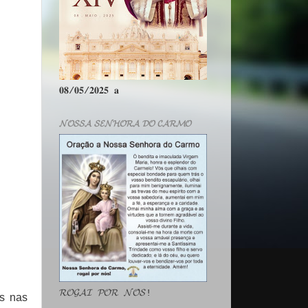
𝟎𝟖/𝟎𝟓/𝟐𝟎𝟐𝟓 𝐚
𝓝𝓞𝓢𝓢𝓐 𝓢𝓔𝓝𝓗𝓞𝓡𝓐 𝓓𝓞 𝓒𝓐𝓡𝓜𝓞
𝓡𝓞𝓖𝓐𝓘 𝓟𝓞𝓡 𝓝𝓞́𝓢!
s nas