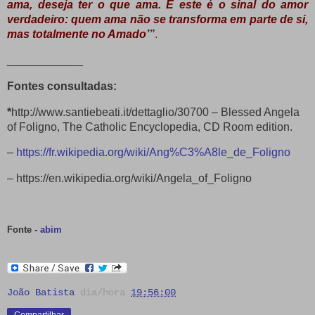
ama, deseja ter o que ama. E este é o sinal do amor
verdadeiro: quem ama não se transforma em parte de si,
mas totalmente no Amado’
”
.
____________
Fontes consultadas:
*
http://www.santiebeati.it/dettaglio/30700 – Blessed Angela
of Foligno, The Catholic Encyclopedia, CD Room edition.
–
https://fr.wikipedia.org/wiki/Ang%C3%A8le_de_Foligno
– https://en.wikipedia.org/wiki/Angela_of_Foligno
Fonte -
abim
João Batista
dia/hora
19:56:00
Compartilhar