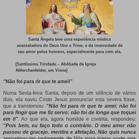
Santa Ângela teve uma experiência mística
avassaladora do Deus Uno e Trino, e da imensidade de
seu amor pelos homens, especialmente para com ela.
[Santíssima Trindade – Abóbada da Igreja
Altlerchenfelder, em Viena]
“Não foi para rir que te amei!”
Numa Sexta-feira Santa, depois de um silêncio de vários
dias, ela ouviu Cristo Jesus pronunciar esta severa frase,
que a transtornou:
“Não foi para rir que te amei; não foi
para fingir que me fiz servo; não foi de longe que toquei
em ti”
. Ao que ela, agora humilde e contrita, respondeu:
“Pois bem, eu faço todo o contrário. O meu amor não
passou de gracejo, mentira e afetação. Não quis nunca
aproximar-me seriamente de Vós para tomar parte nos