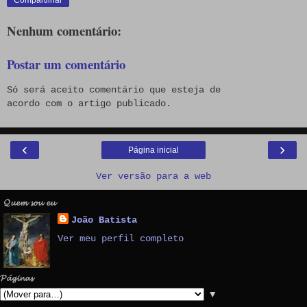
Nenhum comentário:
Postar um comentário
Só será aceito comentário que esteja de
acordo com o artigo publicado.
‹
›
Página inicial
Ver versão para a web
𝓠𝓾𝓮𝓶 𝓼𝓸𝓾 𝓮𝓾
João Batista
Ver meu perfil completo
𝓟𝓪́𝓰𝓲𝓷𝓪𝓼
▼