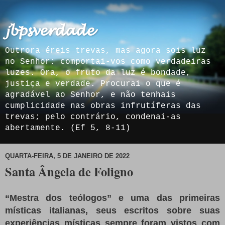
𝓳𝓫𝓹𝓼𝓿𝓮𝓻𝓭𝓪𝓭𝓮
Outrora éreis trevas, mas agora sois luz
no Senhor: comportai-vos como verdadeiras
luzes. Ora, o fruto da luz é bondade,
justiça e verdade. Procurai o que é
agradável ao Senhor, e não tenhais
cumplicidade nas obras infrutíferas das
trevas; pelo contrário, condenai-as
abertamente. (Ef 5, 8-11)
QUARTA-FEIRA, 5 DE JANEIRO DE 2022
Santa Ângela de Foligno
“Mestra dos teólogos” e uma das primeiras
místicas italianas, seus escritos sobre suas
experiências místicas sempre foram vistos com