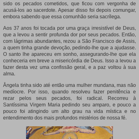
sido os pecados cometidos, que ficou com vergonha de
acusá-los ao sacerdote. Apesar disso foi depois comungar,
embora sabendo que essa comunhão seria sacrílega.
Aos 37 anos foi tocada por uma graça irresistível de Deus,
que a levou a sentir profunda dor por seus pecados. Então,
com lágrimas abundantes, rezou a São Francisco de Assis,
a quem tinha grande devoção, pedindo-lhe que a ajudasse.
O santo lhe apareceu em sonho, assegurando-lhe que ela
conheceria em breve a misericórdia de Deus. Isso a levou a
fazer desta vez uma confissão geral, e a paz voltou à sua
alma.
Ângela tinha sido até então uma mulher mundana, mas não
medíocre. Por isso, quando resolveu fazer penitência e
rezar pelos seus pecados, foi radical. Recorreu à
Santíssima Virgem Maria pedindo seu amparo, e pouco a
pouco foi atingindo um alto grau na vida mística e no
entendimento dos mais profundos mistérios de nossa fé.