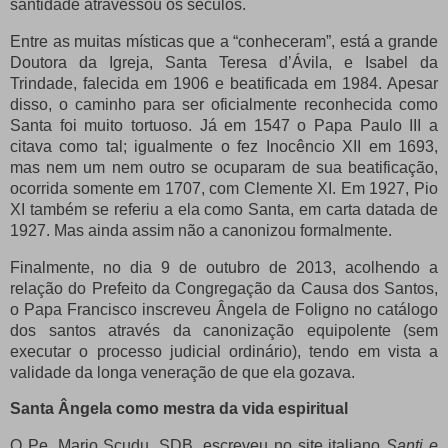
santidade atravessou os séculos.
Entre as muitas místicas que a “conheceram”, está a grande
Doutora da Igreja, Santa Teresa d’Ávila, e Isabel da
Trindade, falecida em 1906 e beatificada em 1984. Apesar
disso, o caminho para ser oficialmente reconhecida como
Santa foi muito tortuoso. Já em 1547 o Papa Paulo III a
citava como tal; igualmente o fez Inocêncio XII em 1693,
mas nem um nem outro se ocuparam de sua beatificação,
ocorrida somente em 1707, com Clemente XI. Em 1927, Pio
XI também se referiu a ela como Santa, em carta datada de
1927. Mas ainda assim não a canonizou formalmente.
Finalmente, no dia 9 de outubro de 2013, acolhendo a
relação do Prefeito da Congregação da Causa dos Santos,
o Papa Francisco inscreveu Ângela de Foligno no catálogo
dos santos através da canonização equipolente (sem
executar o processo judicial ordinário), tendo em vista a
validade da longa veneração de que ela gozava.
Santa Ângela como mestra da vida espiritual
O Pe. Mario Scudu, SDB, escreveu no site italiano
Santi e