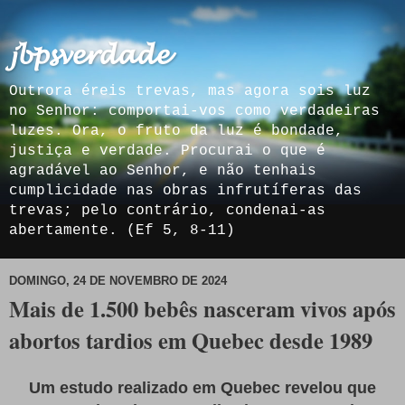
𝓳𝓫𝓹𝓼𝓿𝓮𝓻𝓭𝓪𝓭𝓮
Outrora éreis trevas, mas agora sois luz
no Senhor: comportai-vos como verdadeiras
luzes. Ora, o fruto da luz é bondade,
justiça e verdade. Procurai o que é
agradável ao Senhor, e não tenhais
cumplicidade nas obras infrutíferas das
trevas; pelo contrário, condenai-as
abertamente. (Ef 5, 8-11)
DOMINGO, 24 DE NOVEMBRO DE 2024
Mais de 1.500 bebês nasceram vivos após
abortos tardios em Quebec desde 1989
Um estudo realizado em Quebec revelou que