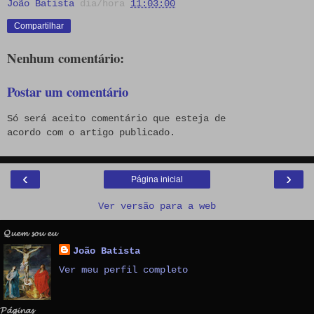
João Batista
dia/hora
11:03:00
Compartilhar
Nenhum comentário:
Postar um comentário
Só será aceito comentário que esteja de
acordo com o artigo publicado.
‹
›
Página inicial
Ver versão para a web
𝓠𝓾𝓮𝓶 𝓼𝓸𝓾 𝓮𝓾
João Batista
Ver meu perfil completo
𝓟𝓪́𝓰𝓲𝓷𝓪𝓼