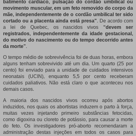
batimento cardíaco, pulsação do cordão umbilical ou
movimento muscular, em um feto removido do corpo da
mãe, independentemente de o cordão umbilical ter sido
cortado ou a placenta ainda está presa"
. De acordo com
a lei de Quebec, os nascidos vivos
“devem ser
registrados, independentemente da idade gestacional,
do motivo do nascimento ou do tempo decorrido antes
da morte”
.
O tempo médio de sobrevivência foi de duas horas, embora
alguns tenham sobrevivido até um dia. Um quarto (25 por
cento) foi enviado para a unidade de cuidados intensivos
neonatais (UCIN), enquanto 5,5 por cento receberam
cuidados paliativos. Não está claro o que aconteceu nos
demais casos.
A maioria dos nascidos vivos ocorreu após abortos
induzidos, nos quais os abortistas induzem o parto à força,
muitas vezes injetando primeiro substâncias fetocidas,
como digoxina ou cloreto de potássio, para causar a morte
do feto. Os investigadores pró-aborto recomendaram a
administração destas injeções em todos os casos para