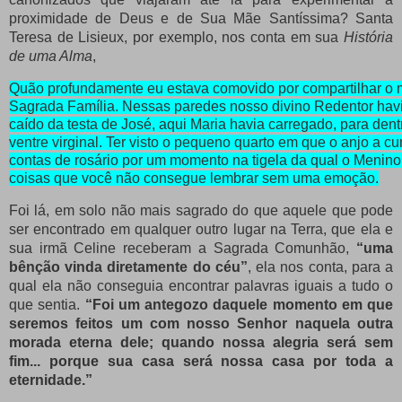
proximidade de Deus e de Sua Mãe Santíssima? Santa
Teresa de Lisieux, por exemplo, nos conta em sua
História
de uma Alma
,
Quão profundamente eu estava comovido por compartilhar o m
Sagrada Família. Nessas paredes nosso divino Redentor havi
caído da testa de José, aqui Maria havia carregado, para dentr
ventre virginal. Ter visto o pequeno quarto em que o anjo a c
contas de rosário por um momento na tigela da qual o Menin
coisas que você não consegue lembrar sem uma emoção.
Foi lá, em solo não mais sagrado do que aquele que pode
ser encontrado em qualquer outro lugar na Terra, que ela e
sua irmã Celine receberam a Sagrada Comunhão,
“uma
bênção vinda diretamente do céu”
, ela nos conta, para a
qual ela não conseguia encontrar palavras iguais a tudo o
que sentia.
“Foi um antegozo daquele momento em que
seremos feitos um com nosso Senhor naquela outra
morada eterna dele; quando nossa alegria será sem
fim... porque sua casa será nossa casa por toda a
eternidade.”