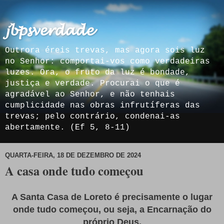
𝓳𝓫𝓹𝓼𝓿𝓮𝓻𝓭𝓪𝓭𝓮
Outrora éreis trevas, mas agora sois luz
no Senhor: comportai-vos como verdadeiras
luzes. Ora, o fruto da luz é bondade,
justiça e verdade. Procurai o que é
agradável ao Senhor, e não tenhais
cumplicidade nas obras infrutíferas das
trevas; pelo contrário, condenai-as
abertamente. (Ef 5, 8-11)
QUARTA-FEIRA, 18 DE DEZEMBRO DE 2024
A casa onde tudo começou
A Santa Casa de Loreto é precisamente o lugar
onde tudo começou, ou seja, a Encarnação do
próprio Deus.