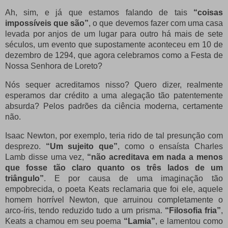
Ah, sim, e já que estamos falando de tais
“coisas
impossíveis que são”
, o que devemos fazer com uma casa
levada por anjos de um lugar para outro há mais de sete
séculos, um evento que supostamente aconteceu em 10 de
dezembro de 1294, que agora celebramos como a Festa de
Nossa Senhora de Loreto?
Nós sequer acreditamos nisso?
Quero dizer, realmente
esperamos dar crédito a uma alegação tão patentemente
absurda? Pelos padrões da ciência moderna, certamente
não.
Isaac Newton, por exemplo, teria rido de tal presunção com
desprezo.
“Um sujeito que”
, como o ensaísta Charles
Lamb disse uma vez,
“não acreditava em nada a menos
que fosse tão claro quanto os três lados de um
triângulo”
. E por causa de uma imaginação tão
empobrecida, o poeta Keats reclamaria que foi ele, aquele
homem horrível Newton, que arruinou completamente o
arco-íris, tendo reduzido tudo a um prisma.
“Filosofia fria”
,
Keats a chamou em seu poema
“Lamia”
, e lamentou como