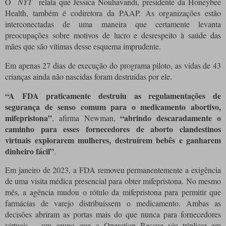
O
NYT
relata que Jessica Nouhavandi, presidente da Honeybee
Health, também é codiretora da PAAP. As organizações estão
interconectadas de uma maneira que certamente levanta
preocupações sobre motivos de lucro e desrespeito à saúde das
mães que são vítimas desse esquema imprudente.
Em apenas 27 dias de execução do programa piloto, as vidas de 43
crianças ainda não nascidas foram destruídas por ele.
“A FDA praticamente destruiu as regulamentações de
segurança de senso comum para o medicamento abortivo,
mifepristona”
“abrindo descaradamente o
, afirma Newman,
caminho para esses fornecedores de aborto clandestinos
virtuais explorarem mulheres, destruírem bebês e ganharem
dinheiro fácil”
.
Em janeiro de 2023, a FDA removeu permanentemente a exigência
de uma visita médica presencial para obter mifepristona. No mesmo
mês, a agência mudou o rótulo da mifepristona para permitir que
farmácias de varejo distribuíssem o medicamento. Ambas as
decisões abriram as portas mais do que nunca para fornecedores
virtuais – um grupo que a Operation Rescue viu triplicar em