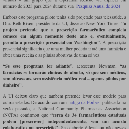
número de 2023 para 2024 durante sua
Pesquisa Anual de 2024
.
Embora este programa piloto tenha sido projetado para telessaúde, a
"o
Dra. Beth Riven, presidente da UI, disse ao New York Times:
projeto pretende que a prescrição farmacêutica completa
comece em algum momento deste ano e, eventualmente,
permita a prescrição presencial em Washington"
. A prescrição
presencial significaria que uma mulher poderia ir até uma farmácia e
obter uma receita e as pílulas abortivas de uma só vez.
“Se esse programa for adiante”
“as
, acrescenta Newman,
farmácias se tornarão clínicas de aborto, só que sem médicos,
sem ultrassons, sem assistência médica real – apenas pílulas por
dinheiro”
.
A UI deixou claro que também pretende levar esse modelo para
outros estados. De acordo com um
artigo da Forbes
publicado no
verão passado, a National Community Pharmacists Association
“cerca de 34 farmacêuticos estaduais
(NCPA) confirmou que
podem [prescrever] independentemente, sem um acordo
colaborativo ou prescrição”
. Se o aborto é legal ou não nesses