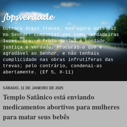
𝓳𝓫𝓹𝓼𝓿𝓮𝓻𝓭𝓪𝓭𝓮
Outrora éreis trevas, mas agora sois luz
no Senhor: comportai-vos como verdadeiras
luzes. Ora, o fruto da luz é bondade,
justiça e verdade. Procurai o que é
agradável ao Senhor, e não tenhais
cumplicidade nas obras infrutíferas das
trevas; pelo contrário, condenai-as
abertamente. (Ef 5, 8-11)
SÁBADO, 11 DE JANEIRO DE 2025
Templo Satânico está enviando
medicamentos abortivos para mulheres
para matar seus bebês