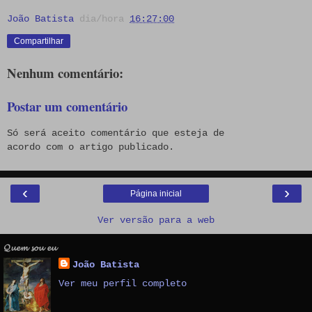
João Batista
dia/hora
16:27:00
Compartilhar
Nenhum comentário:
Postar um comentário
Só será aceito comentário que esteja de
acordo com o artigo publicado.
‹
›
Página inicial
Ver versão para a web
𝓠𝓾𝓮𝓶 𝓼𝓸𝓾 𝓮𝓾
João Batista
Ver meu perfil completo