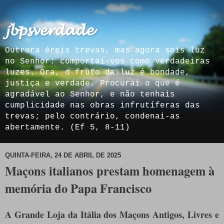
𝓳𝓫𝓹𝓼𝓿𝓮𝓻𝓭𝓪𝓭𝓮
Outrora éreis trevas, mas agora sois luz
no Senhor: comportai-vos como verdadeiras
luzes. Ora, o fruto da luz é bondade,
justiça e verdade. Procurai o que é
agradável ao Senhor, e não tenhais
cumplicidade nas obras infrutíferas das
trevas; pelo contrário, condenai-as
abertamente. (Ef 5, 8-11)
QUINTA-FEIRA, 24 DE ABRIL DE 2025
Maçons italianos prestam homenagem à
memória do Papa Francisco
A Grande Loja da Itália dos Maçons Antigos, Livres e