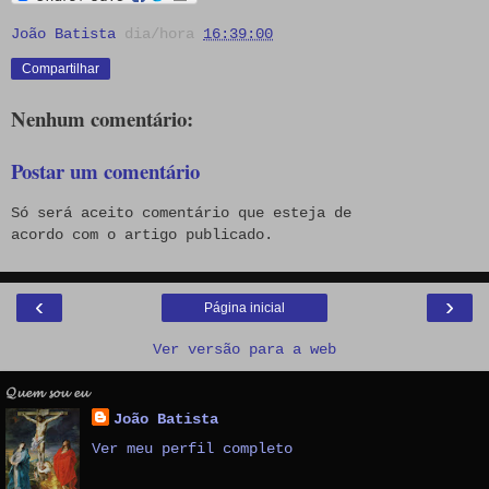
João Batista
dia/hora
16:39:00
Compartilhar
Nenhum comentário:
Postar um comentário
Só será aceito comentário que esteja de
acordo com o artigo publicado.
‹
›
Página inicial
Ver versão para a web
𝓠𝓾𝓮𝓶 𝓼𝓸𝓾 𝓮𝓾
João Batista
Ver meu perfil completo