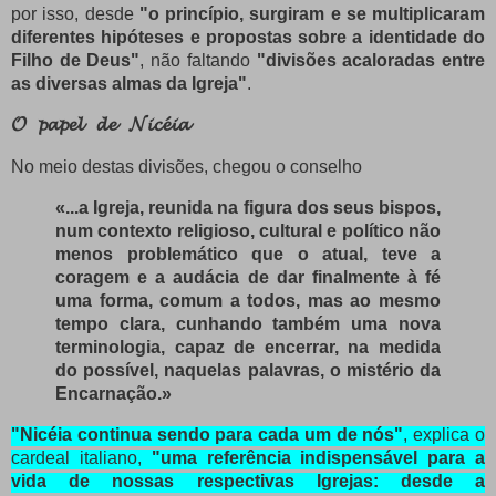
por isso, desde
"o princípio, surgiram e se multiplicaram
diferentes hipóteses e propostas sobre a identidade do
Filho de Deus"
, não faltando
"divisões acaloradas entre
as diversas almas da Igreja"
.
𝓞 𝓹𝓪𝓹𝓮𝓵 𝓭𝓮 𝓝𝓲𝓬𝓮́𝓲𝓪
No meio destas divisões, chegou o conselho
«...a Igreja, reunida na figura dos seus bispos,
num contexto religioso, cultural e político não
menos problemático que o atual, teve a
coragem e a audácia de dar finalmente à fé
uma forma, comum a todos, mas ao mesmo
tempo clara, cunhando também uma nova
terminologia, capaz de encerrar, na medida
do possível, naquelas palavras, o mistério da
Encarnação.»
"Nicéia continua sendo para cada um de nós"
, explica o
cardeal italiano,
"uma referência indispensável para a
vida de nossas respectivas Igrejas: desde a