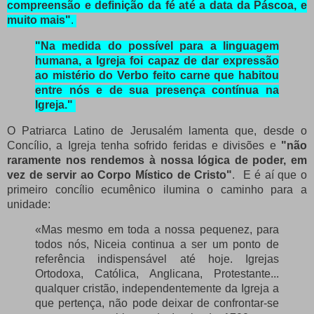
compreensão e definição da fé até a data da Páscoa, e
muito mais"
.
"Na medida do possível para a linguagem
humana, a Igreja foi capaz de dar expressão
ao mistério do Verbo feito carne que habitou
entre nós e de sua presença contínua na
Igreja."
O Patriarca Latino de Jerusalém lamenta que, desde o
Concílio, a Igreja tenha sofrido feridas e divisões e
"não
raramente nos rendemos à nossa lógica de poder, em
vez de servir ao Corpo Místico de Cristo"
.
E é aí que o
primeiro concílio ecumênico ilumina o caminho para a
unidade:
«Mas mesmo em toda a nossa pequenez, para
todos nós, Niceia continua a ser um ponto de
referência indispensável até hoje. Igrejas
Ortodoxa, Católica, Anglicana, Protestante...
qualquer cristão, independentemente da Igreja a
que pertença, não pode deixar de confrontar-se