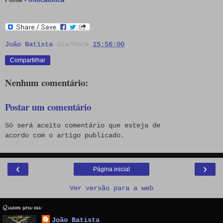
João Batista
dia/hora
15:56:00
Compartilhar
Nenhum comentário:
Postar um comentário
Só será aceito comentário que esteja de
acordo com o artigo publicado.
‹
›
Página inicial
Ver versão para a web
𝓠𝓾𝓮𝓶 𝓼𝓸𝓾 𝓮𝓾
João Batista