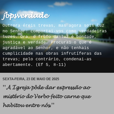
𝓳𝓫𝓹𝓼𝓿𝓮𝓻𝓭𝓪𝓭𝓮
Outrora éreis trevas, mas agora sois luz
no Senhor: comportai-vos como verdadeiras
luzes. Ora, o fruto da luz é bondade,
justiça e verdade. Procurai o que é
agradável ao Senhor, e não tenhais
cumplicidade nas obras infrutíferas das
trevas; pelo contrário, condenai-as
abertamente. (Ef 5, 8-11)
SEXTA-FEIRA, 23 DE MAIO DE 2025
"𝓐 𝓘𝓰𝓻𝓮𝓳𝓪 𝓹𝓸̂𝓭𝓮 𝓭𝓪𝓻 𝓮𝔁𝓹𝓻𝓮𝓼𝓼𝓪̃𝓸 𝓪𝓸
𝓶𝓲𝓼𝓽𝓮́𝓻𝓲𝓸 𝓭𝓸 𝓥𝓮𝓻𝓫𝓸 𝓯𝓮𝓲𝓽𝓸 𝓬𝓪𝓻𝓷𝓮 𝓺𝓾𝓮
𝓱𝓪𝓫𝓲𝓽𝓸𝓾 𝓮𝓷𝓽𝓻𝓮 𝓷𝓸́𝓼."