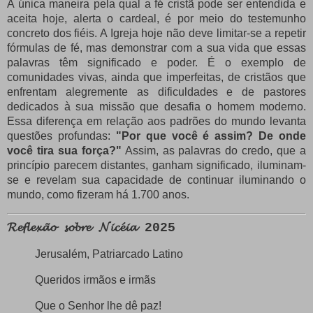
A única maneira pela qual a fé cristã pode ser entendida e
aceita hoje, alerta o cardeal, é por meio do testemunho
concreto dos fiéis. A Igreja hoje não deve limitar-se a repetir
fórmulas de fé, mas demonstrar com a sua vida que essas
palavras têm significado e poder. É o exemplo de
comunidades vivas, ainda que imperfeitas, de cristãos que
enfrentam alegremente as dificuldades e de pastores
dedicados à sua missão que desafia o homem moderno.
Essa diferença em relação aos padrões do mundo levanta
questões profundas:
"Por que você é assim? De onde
você tira sua força?"
Assim, as palavras do credo, que a
princípio parecem distantes, ganham significado, iluminam-
se e revelam sua capacidade de continuar iluminando o
mundo, como fizeram há 1.700 anos.
𝓡𝓮𝓯𝓵𝓮𝔁𝓪̃𝓸 𝓼𝓸𝓫𝓻𝓮 𝓝𝓲𝓬𝓮́𝓲𝓪 2025
Jerusalém, Patriarcado Latino
Queridos irmãos e irmãs
Que o Senhor lhe dê paz!