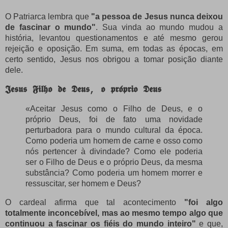
O Patriarca lembra que
"a pessoa de Jesus nunca deixou
de fascinar o mundo"
. Sua vinda ao mundo mudou a
história, levantou questionamentos e até mesmo gerou
rejeição e oposição. Em suma, em todas as épocas, em
certo sentido, Jesus nos obrigou a tomar posição diante
dele.
𝕵𝖊𝖘𝖚𝖘 𝕱𝖎𝖑𝖍𝖔 𝖉𝖊 𝕯𝖊𝖚𝖘, 𝖔 𝖕𝖗𝖔́𝖕𝖗𝖎𝖔 𝕯𝖊𝖚𝖘
«Aceitar Jesus como o Filho de Deus, e o
próprio Deus, foi de fato uma novidade
perturbadora para o mundo cultural da época.
Como poderia um homem de carne e osso como
nós pertencer à divindade? Como ele poderia
ser o Filho de Deus e o próprio Deus, da mesma
substância? Como poderia um homem morrer e
ressuscitar, ser homem e Deus?
O cardeal afirma que tal acontecimento
"foi algo
totalmente inconcebível, mas ao mesmo tempo algo que
continuou a fascinar os fiéis do mundo inteiro"
e que,