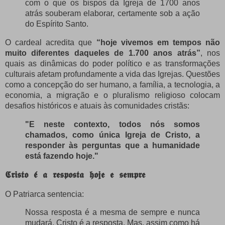
com o que os bispos da Igreja de 1700 anos
atrás souberam elaborar, certamente sob a ação
do Espírito Santo.
O cardeal acredita que
“hoje vivemos em tempos não
muito diferentes daqueles de 1.700 anos atrás”
, nos
quais as dinâmicas do poder político e as transformações
culturais afetam profundamente a vida das Igrejas. Questões
como a concepção do ser humano, a família, a tecnologia, a
economia, a migração e o pluralismo religioso colocam
desafios históricos e atuais às comunidades cristãs:
"E neste contexto, todos nós somos
chamados, como única Igreja de Cristo, a
responder às perguntas que a humanidade
está fazendo hoje."
𝕮𝖗𝖎𝖘𝖙𝖔 𝖊́ 𝖆 𝖗𝖊𝖘𝖕𝖔𝖘𝖙𝖆 𝖍𝖔𝖏𝖊 𝖊 𝖘𝖊𝖒𝖕𝖗𝖊
O Patriarca sentencia:
Nossa resposta é a mesma de sempre e nunca
mudará. Cristo é a resposta. Mas, assim como há