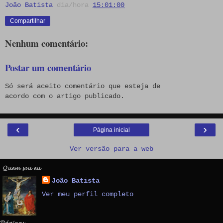
João Batista
dia/hora
15:01:00
Compartilhar
Nenhum comentário:
Postar um comentário
Só será aceito comentário que esteja de
acordo com o artigo publicado.
‹
›
Página inicial
Ver versão para a web
𝓠𝓾𝓮𝓶 𝓼𝓸𝓾 𝓮𝓾
João Batista
Ver meu perfil completo
𝓟𝓪́𝓰𝓲𝓷𝓪𝓼