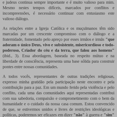
e judeus continua sempre importante e é muito valioso para mim.
Mesmo nestes tempos difíceis, marcados por conflitos e
incompreensões, é necessário continuar com entusiasmo este
valioso diálogo.
As relações entre a Igreja Católica e os muçulmanos têm sido
marcadas por um crescente compromisso com o diálogo e a
fraternidade, fomentado pelo apreço por esses irmãos e irmãs
"que
adoram o único Deus, vivo e subsistente, misericordioso e todo-
poderoso, Criador do céu e da terra, que falou aos homens"
(ibid., 3). Essa abordagem, baseada no respeito mútuo e na
liberdade de consciência, representa uma base sólida para construir
pontes entre nossas comunidades.
A todos vocês, representantes de outras tradições religiosas,
expresso minha gratidão pela participação neste encontro e pela
contribuição para a paz. Em um mundo ferido pela violência e pelo
conflito, cada uma das comunidades aqui representadas contribui
com sua sabedoria, compaixão e comprometimento com o bem da
humanidade e o cuidado da nossa casa comum. Estou convencido
de que, se estivermos unidos e livres de restrições ideológicas e
políticas, poderemos ser eficazes em dizer
"não"
à guerra e
"sim"