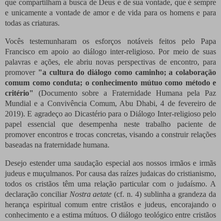
que compartilham a busca de Deus e de sua vontade, que é sempre
e unicamente a vontade de amor e de vida para os homens e para
todas as criaturas.
Vocês testemunharam os esforços notáveis ​​feitos pelo Papa
Francisco em apoio ao diálogo inter-religioso. Por meio de suas
palavras e ações, ele abriu novas perspectivas de encontro, para
promover
"a cultura do diálogo como caminho; a colaboração
comum como conduta; o conhecimento mútuo como método e
critério"
(Documento sobre a Fraternidade Humana pela Paz
Mundial e a Convivência Comum, Abu Dhabi, 4 de fevereiro de
2019). E agradeço ao Dicastério para o Diálogo Inter-religioso pelo
papel essencial que desempenha neste trabalho paciente de
promover encontros e trocas concretas, visando a construir relações
baseadas na fraternidade humana.
Desejo estender uma saudação especial aos nossos irmãos e irmãs
judeus e muçulmanos. Por causa das raízes judaicas do cristianismo,
todos os cristãos têm uma relação particular com o judaísmo. A
declaração conciliar
Nostra aetate
(cf. n. 4) sublinha a grandeza da
herança espiritual comum entre cristãos e judeus, encorajando o
conhecimento e a estima mútuos. O diálogo teológico entre cristãos