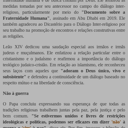
fraternidade humana e de busca comum por Deus. Ele lembrou as
medidas tomadas por seu antecessor no campo do diálogo inter-
religioso, particularmente por meio do
"Documento sobre a
Fraternidade Humana"
, assinado em Abu Dhabi em 2019. Ele
também agradeceu ao Dicastério para o Diálogo Inter-religioso por
seu trabalho na promoção de encontros e relações construtivas entre
as religiões.
Leão XIV dedicou uma saudação especial aos irmãos e irmãs
judeus e muçulmanos. Ele enfatizou a relação particular entre o
cristianismo e o judaísmo e reafirmou a importância do diálogo
teológico judaico-cristão. Em relação ao islamismo, ele reconheceu
seus laços com aqueles que
"adoram o Deus único, vivo e
subsistente"
e defendeu a continuidade de um diálogo baseado no
respeito mútuo e na liberdade de consciência.
Não à guerra
O Papa concluiu expressando sua esperança de que todas as
tradições religiosas trabalhem juntas pela paz, pela justiça e pelo
bem comum.
"Se estivermos unidos e livres de restrições
ideológicas e políticas, podemos ser eficazes em dizer
'não'
à
guerra e
'sim'
à paz"
, disse ele. Por fim, invocou a bênção de