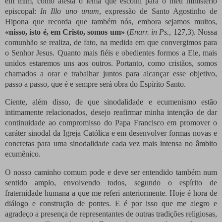
em mim, como atesta o lema que escolhi para o meu ministério
episcopal:
In Illo uno unum
, expressão de Santo Agostinho de
Hipona que recorda que também nós, embora sejamos muitos,
«nisso, isto é, em Cristo, somos um»
(
Enarr. in Ps.
, 127,3). Nossa
comunhão se realiza, de fato, na medida em que convergimos para
o Senhor Jesus. Quanto mais fiéis e obedientes formos a Ele, mais
unidos estaremos uns aos outros. Portanto, como cristãos, somos
chamados a orar e trabalhar juntos para alcançar esse objetivo,
passo a passo, que é e sempre será obra do Espírito Santo.
Ciente, além disso, de que sinodalidade e ecumenismo estão
intimamente relacionados, desejo reafirmar minha intenção de dar
continuidade ao compromisso do Papa Francisco em promover o
caráter sinodal da Igreja Católica e em desenvolver formas novas e
concretas para uma sinodalidade cada vez mais intensa no âmbito
ecumênico.
O nosso caminho comum pode e deve ser entendido também num
sentido amplo, envolvendo todos, segundo o espírito de
fraternidade humana a que me referi anteriormente. Hoje é hora de
diálogo e construção de pontes. E é por isso que me alegro e
agradeço a presença de representantes de outras tradições religiosas,