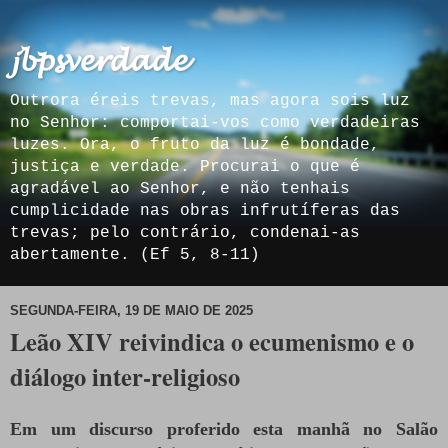
𝓳𝓫𝓹𝓼𝓿𝓮𝓻𝓭𝓪𝓭𝓮
Outrora éreis trevas, mas agora sois luz
no Senhor: comportai-vos como verdadeiras
luzes. Ora, o fruto da luz é bondade,
justiça e verdade. Procurai o que é
agradável ao Senhor, e não tenhais
cumplicidade nas obras infrutíferas das
trevas; pelo contrário, condenai-as
abertamente. (Ef 5, 8-11)
SEGUNDA-FEIRA, 19 DE MAIO DE 2025
Leão XIV reivindica o ecumenismo e o
diálogo inter-religioso
Em um discurso proferido esta manhã no Salão