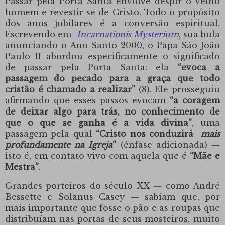
Passar pela Porta Santa envolve despir o velho
homem e revestir-se de Cristo. Todo o propósito
dos anos jubilares é a conversão espiritual.
Escrevendo em
Incarnationis Mysterium
, sua bula
anunciando o Ano Santo 2000, o Papa São João
Paulo II abordou especificamente o significado
de passar pela Porta Santa: ela
“evoca a
passagem do pecado para a graça que todo
cristão é chamado a realizar”
(8). Ele prosseguiu
afirmando que esses passos evocam
“a coragem
de deixar algo para trás, no conhecimento de
que o que se ganha é a vida divina”
, uma
passagem pela qual
“Cristo nos conduzirá
mais
profundamente na Igreja
”
(ênfase adicionada) —
isto é, em contato vivo com aquela que é
“Mãe e
Mestra”
.
Grandes porteiros do século XX — como André
Bessette e Solanus Casey — sabiam que, por
mais importante que fosse o pão e as roupas que
distribuíam nas portas de seus mosteiros, muito