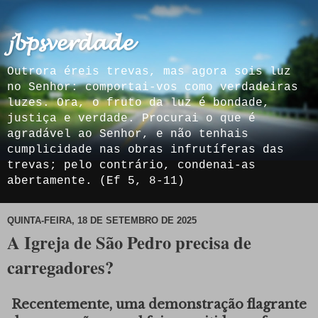
𝓳𝓫𝓹𝓼𝓿𝓮𝓻𝓭𝓪𝓭𝓮
Outrora éreis trevas, mas agora sois luz
no Senhor: comportai-vos como verdadeiras
luzes. Ora, o fruto da luz é bondade,
justiça e verdade. Procurai o que é
agradável ao Senhor, e não tenhais
cumplicidade nas obras infrutíferas das
trevas; pelo contrário, condenai-as
abertamente. (Ef 5, 8-11)
QUINTA-FEIRA, 18 DE SETEMBRO DE 2025
A Igreja de São Pedro precisa de
carregadores?
Recentemente, uma demonstração flagrante