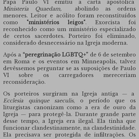
Papa Paulo VI emitiu a carta apostólica
Ministeria Quaedam,
abolindo as ordens
menores. Leitor e acólito foram reconstituídos
como
"ministérios leigos"
. Exorcista foi
reconhecido como um ministério especializado
de certos sacerdotes. Porteiro foi eliminado,
considerado desnecessário na Igreja moderna.
Após a
“peregrinação LGBTQ+”
de 6 de setembro
em Roma e os eventos em Minneapolis, talvez
devêssemos perguntar se as suposições de Paulo
VI sobre os carregadores mereceriam
reconsideração.
Os porteiros surgiram na Igreja antiga — a
Ecclesia quinque saeculis
, o período que os
liturgistas canonizam como a era de ouro da
Igreja — para protegê-la. Durante grande parte
desse tempo, a Igreja era ilegal. Ela tinha que
funcionar clandestinamente, na clandestinidade.
Ela precisava ser protegida de infiltrações. Os