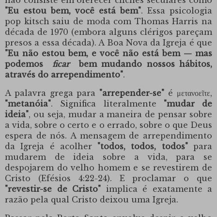
não consiste em oferecer clichês seculares como
"Eu estou bem, você está bem"
. Essa psicologia
pop kitsch saiu de moda com Thomas Harris na
década de 1970 (embora alguns clérigos pareçam
presos a essa década). A Boa Nova da Igreja é que
"Eu não estou bem, e você não está bem — mas
podemos
ficar
bem mudando nossos hábitos,
através do arrependimento"
.
A palavra grega para
"arrepender-se"
é μετανοεῖτε,
"metanóia"
. Significa literalmente
"mudar de
ideia"
, ou seja, mudar a maneira de pensar sobre
a vida, sobre o certo e o errado, sobre o que Deus
espera de nós. A mensagem de arrependimento
da Igreja é acolher
"todos, todos, todos"
para
mudarem de ideia sobre a vida, para se
despojarem do velho homem e se revestirem de
Cristo (Efésios 4:22-24). E proclamar o que
"revestir-se de Cristo"
implica é exatamente a
razão pela qual Cristo deixou uma Igreja.