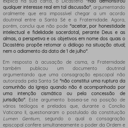
explica na sua carta, o Dicastério
"não demonstrou
qualquer interesse real em tal discussão"
, argumentando
oralmente que era impossível chegar a um acordo
doutrinal entre a Santa Sé e a Fraternidade. Agora,
porém, conclui que não pode
"aceitar, por honestidade
intelectual e fidelidade sacerdotal, perante Deus e as
almas, a perspetiva e os objetivos em nome dos quais o
Dicastério propõe retomar o diálogo na situação atual;
nem o adiamento da data de 1 de julho"
.
Em resposta à acusação de cisma, a Fraternidade
também publicou um documento doutrinal
argumentando que uma consagração episcopal não
autorizada pela Santa Sé
"não constitui uma ruptura da
comunhão da Igreja quando não é acompanhada por
uma intenção cismática ou pela concessão de
jurisdição"
. Este argumento baseia-se na posição de
vários teólogos e prelados que, durante o Concílio
Vaticano II, questionaram o postulado da constituição
Lumen Gentium,
segundo o qual a consagração
episcopal confere simultaneamente o poder da Ordem e