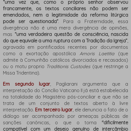
“uma vez que, como o próprio senhor observou
francamente, os textos conciliares não podem ser
emendados, nem a legitimidade da reforma litúrgica
pode ser questionada”
. Para a Fraternidade, essa
divergência não é uma mera divergência de opiniões,
mas
“uma verdadeira questão de consciência, nascida
do que equivale a uma ruptura com a Tradição da Igreja”
,
agravada em pontificados recentes por documentos
como a exortação apostólica
Amoris Laetitia
(que
admite à Comunhão católicos divorciados e recasados)
ou o motu proprio
Traditionis Custodes
(que restringe a
Missa Tridentina).
Em segundo lugar
, Pagliarani argumenta que a
interpretação do Concílio Vaticano II já está estabelecida
na totalidade do Magistério pós-conciliar e que não se
trata de um conjunto de textos aberto à livre
interpretação.
Em terceiro lugar
, ele denuncia o fato de o
diálogo ser acompanhado por ameaças públicas de
sanções canônicas, o que o torna
"dificilmente
compatível com um desejo genuíno de intercâmbio