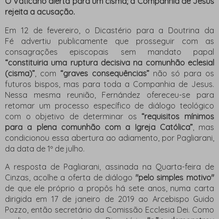
O Vaticano alerta para um cisma; a Companhia de Jesus
rejeita a acusação.
Em 12 de fevereiro,
o Dicastério para a Doutrina da
Fé
advertiu publicamente que prosseguir com as
consagrações episcopais sem mandato papal
“constituiria uma ruptura decisiva na comunhão eclesial
(cisma)”
, com
“graves consequências”
não só para os
futuros bispos, mas para toda a Companhia de Jesus.
Nessa mesma reunião, Fernández ofereceu-se para
retomar um processo específico de diálogo teológico
com o objetivo de determinar os
“requisitos mínimos
para a plena comunhão com a Igreja Católica”
, mas
condicionou essa abertura ao adiamento, por Pagliarani,
da data de 1º de julho.
A resposta de Pagliarani, assinada na Quarta-feira de
Cinzas, acolhe a oferta de diálogo
"pelo simples motivo"
de que ele próprio a propôs há sete anos, numa carta
dirigida em 17 de janeiro de 2019 ao Arcebispo Guido
Pozzo, então secretário da Comissão Ecclesia Dei. Como