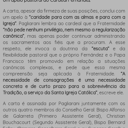
Um apelo pastoral ao Cardeal Fernández
A carta, apesar da firmeza de suas posições, conclui com
um apelo à
“caridade para com as almas e para com a
Igreja”
. Pagliarani lembra ao cardeal que a Fraternidade
“não pede nenhum privilégio, nem mesmo a regularização
canônica”
, mas apenas poder continuar administrando
os sacramentos aos fiéis que a procuram. A esse
respeito, ele invoca a doutrina da
“escuta”
e da
flexibilidade pastoral que o próprio Fernández e o Papa
Francisco têm promovido em relação a situações
canônicas complexas, e pede que essa mesma
compreensão seja aplicada à Fraternidade.
“A
necessidade de consagrações é uma necessidade
concreta e de curto prazo para a sobrevivência da
Tradição, a serviço da Santa Igreja Católica”
, escreve ele.
A carta é assinada por Pagliarani juntamente com os
outros quatro membros do Conselho Geral: Bispo Alfonso
de Galarreta (Primeiro Assistente Geral), Christian
Bouchacourt (Segundo Assistente Geral), Bispo Bernard