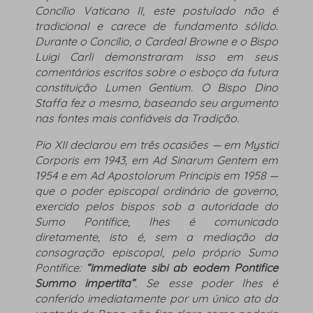
Concílio Vaticano II, este postulado não é
tradicional e carece de fundamento sólido.
Durante o Concílio, o Cardeal Browne e o Bispo
Luigi Carli demonstraram isso em seus
comentários escritos sobre o esboço da futura
constituição
Lumen Gentium
. O Bispo Dino
Staffa fez o mesmo, baseando seu argumento
nas fontes mais confiáveis ​​da Tradição.
Pio XII declarou em três ocasiões — em
Mystici
Corporis
em 1943, em
Ad Sinarum Gentem
em
1954 e em
Ad Apostolorum Principis
em 1958 —
que o poder episcopal ordinário de governo,
exercido pelos bispos sob a autoridade do
Sumo Pontífice, lhes é comunicado
diretamente, isto é, sem a mediação da
consagração episcopal, pelo próprio Sumo
Pontífice:
“immediate sibi ab eodem Pontifice
Summo impertita”
.
Se esse poder lhes é
conferido imediatamente por um único ato da