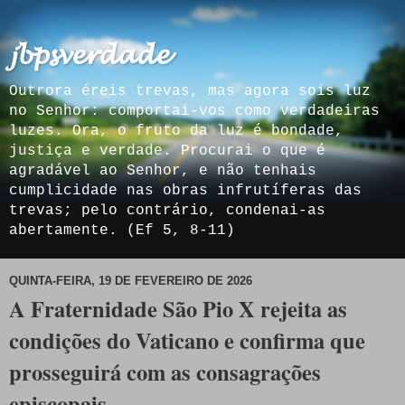
𝓳𝓫𝓹𝓼𝓿𝓮𝓻𝓭𝓪𝓭𝓮
Outrora éreis trevas, mas agora sois luz
no Senhor: comportai-vos como verdadeiras
luzes. Ora, o fruto da luz é bondade,
justiça e verdade. Procurai o que é
agradável ao Senhor, e não tenhais
cumplicidade nas obras infrutíferas das
trevas; pelo contrário, condenai-as
abertamente. (Ef 5, 8-11)
QUINTA-FEIRA, 19 DE FEVEREIRO DE 2026
A Fraternidade São Pio X rejeita as
condições do Vaticano e confirma que
prosseguirá com as consagrações
episcopais.