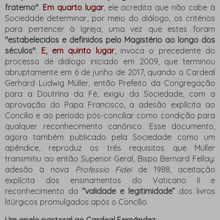
fraterno"
.
Em quarto lugar
, ele acredita que não cabe à
Sociedade determinar, por meio do diálogo, os critérios
para pertencer à Igreja, uma vez que estes foram
"estabelecidos e definidos pelo Magistério ao longo dos
séculos"
.
E, em quinto lugar
, invoca o precedente do
processo de diálogo iniciado em 2009, que terminou
abruptamente em 6 de junho de 2017, quando o Cardeal
Gerhard Ludwig Müller, então Prefeito da Congregação
para a Doutrina da Fé, exigiu da Sociedade, com a
aprovação do Papa Francisco, a adesão explícita ao
Concílio e ao período pós-conciliar como condição para
qualquer reconhecimento canônico. Esse documento,
agora também publicado pela Sociedade como um
apêndice, reproduz os três requisitos que Müller
transmitiu ao então Superior Geral, Bispo Bernard Fellay:
adesão à nova
Professio Fidei
de 1988, aceitação
explícita dos ensinamentos do Vaticano II e
reconhecimento da
“validade e legitimidade”
dos livros
litúrgicos promulgados após o Concílio.