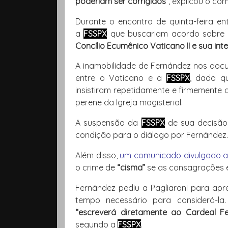
poderiam ser corrigidos”
, explicou o co
Durante o encontro de quinta-feira en
a
FSSPX
que buscariam acordo sobre
Concílio Ecumênico Vaticano II e sua int
A inamobilidade de Fernández nos docu
entre o Vaticano e a
FSSPX
, dado q
insistiram repetidamente e firmemente 
perene da Igreja magisterial.
A suspensão da
FSSPX
de sua decisão
condição para o diálogo por Fernández.
Além disso,
um comunicado divulgado 
o crime de
“cisma”
se as consagrações e
Fernández pediu a Pagliarani para ap
tempo necessário para considerá-la
“escreverá diretamente ao Cardeal F
segundo a
FSSPX
.