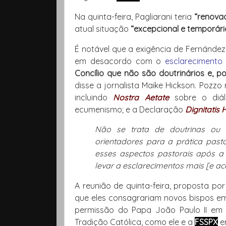
Na quinta-feira, Pagliarani teria
“renova
atual situação
“excepcional e temporári
É notável que
a
exigência de Fernánde
em desacordo com
o
esclarecimento
Concílio que não são doutrinários e, po
disse a jornalista Maike Hickson. Poz
incluindo
Nostra Aetate
sobre o diál
ecumenismo; e a Declaração
Dignitatis
Não se trata de doutrinas ou d
orientadores para a prática pasto
esses aspectos pastorais após a
levar a esclarecimentos mais [e ace
A reunião de quinta-feira, proposta po
que eles consagrariam novos bispos em
permissão do Papa João Paulo II em 
Tradição Católica, como ele e a
FSSPX
en