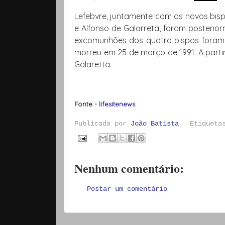
Lefebvre, juntamente com os novos bispo
e Alfonso de Galarreta, foram posterio
excomunhões dos quatro bispos foram 
morreu em 25 de março de 1991. A partir
Galaretta.
Fonte -
lifesitenews
Publicada por
João Batista
Etiquet
Nenhum comentário:
Postar um comentário