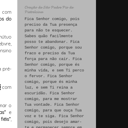
𝓞𝓻𝓪𝓬̧𝓪̃𝓸 𝓭𝓮 𝓢𝓪̃𝓸 𝓟𝓪𝓭𝓻𝓮 𝓟𝓲𝓸 𝓭𝓮
s com
𝓟𝓲𝓮𝓽𝓻𝓮𝓵𝓬𝓲𝓷𝓪
tos do
Fica Senhor comigo, pois
preciso da Tua presença
para não te esquecer.
Sabes quão facilmente
mútuo
posso te abandonar. Fica
ebvre
,
Senhor comigo, porque sou
ensino
fraco e preciso da Tua
força para não cair. Fica
Senhor comigo, porque és
 pré-
minha vida, e sem Ti perco
o fervor. Fica Senhor
comigo, porque és minha
X
com
luz, e sem Ti reina a
escuridão. Fica Senhor
comigo, para me mostrar
Tua vontade. Fica Senhor
mar o
comigo, para que ouça Tua
as”
e
voz e te siga. Fica Senhor
iéis”
,
comigo, pois desejo amar-
te e permanecer sempre em