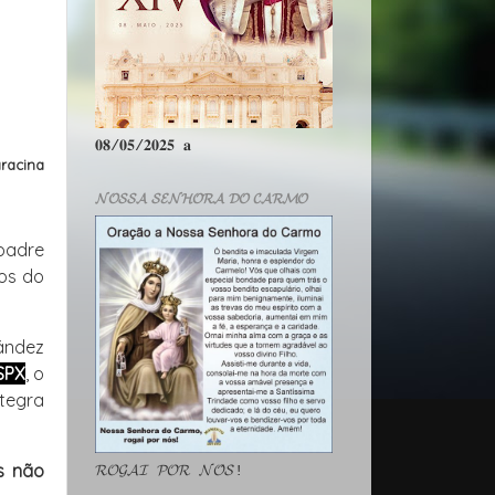
𝟎𝟖/𝟎𝟓/𝟐𝟎𝟐𝟓 𝐚
racina
𝓝𝓞𝓢𝓢𝓐 𝓢𝓔𝓝𝓗𝓞𝓡𝓐 𝓓𝓞 𝓒𝓐𝓡𝓜𝓞
 padre
os do
ández
SPX
, o
tegra
s não
𝓡𝓞𝓖𝓐𝓘 𝓟𝓞𝓡 𝓝𝓞́𝓢!