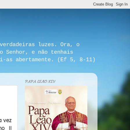
verdadeiras luzes. Ora, o
o Senhor, e não tenhais
i-as abertamente. (Ef 5, 8-11)
𝓟𝓐𝓟𝓐 𝓛𝓔𝓐̃𝓞 𝓧𝓘𝓥
a vez
no II