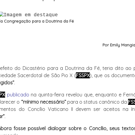
da Congregação para a Doutrina da Fé
Por Emily Mangia
feito do Dicastério para a Doutrina da Fé, teria dito ao
ciedade Sacerdotal de São Pio X (
FSSPX
), que os document
igidos”
.
PX
publicado
na quinta-feira revelou que, enquanto
e Fern
larecer o
“mínimo necessário”
para o status canônico da
FS
mentos do Concílio Vaticano II devem ser aceitos na ín
ar”
.
ora fosse possível dialogar sobre o Concílio, seus texto