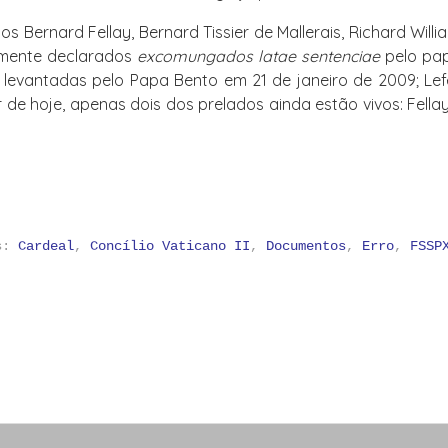
s Bernard Fellay, Bernard Tissier de Mallerais, Richard Will
rmente declarados
excomungados latae sentenciae
pelo pa
levantadas pelo Papa Bento em 21 de janeiro de 2009; Lef
 de hoje, apenas dois dos prelados ainda estão vivos: Fella
as:
Cardeal
,
Concílio Vaticano II
,
Documentos
,
Erro
,
FSSP