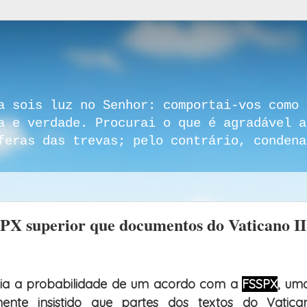
a sois luz no Senhor: comportai-vos como 
a e verdade. Procurai o que é agradável a
feras das trevas; pelo contrário, condena
PX superior que documentos do Vaticano II
pia a probabilidade de um acordo com a
FSSPX
, um
nte insistido que partes dos textos do Vatica