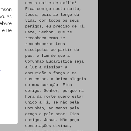
nesta noite de exílio!
iamson
Fica comigo nesta noite,
Jesus, pois ao longo da
pa. As
vida, com todos os seus
ebvre
perigos, eu preciso de Ti.
y e De
Faze, Senhor, que te
reconheça como te
reconheceram teus
discípulos ao partir do
pão, a fim de que a
Comunhão Eucarística seja
a luz a dissipar a
X
escuridão,a força a me
sustentar, a única alegria
do meu coração. Fica
comigo, Senhor, porque na
hora da morte quero estar
unido a Ti, se não pela
Comunhão, ao menos pela
graça e pelo amor! Fica
comigo, Jesus. Não peço
consolações divinas,