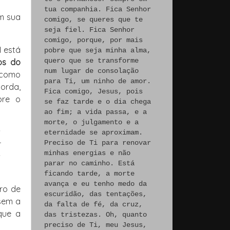
tua companhia. Fica Senhor
m sua
comigo, se queres que te
seja fiel. Fica Senhor
comigo, porque, por mais
I está
pobre que seja minha alma,
quero que se transforme
os do
num lugar de consolação
 como
para Ti, um ninho de amor.
orda,
Fica comigo, Jesus, pois
bre o
se faz tarde e o dia chega
ao fim; a vida passa, e a
morte, o julgamento e a
eternidade se aproximam.
Preciso de Ti para renovar
minhas energias e não
s
parar no caminho. Está
ficando tarde, a morte
avança e eu tenho medo da
iro de
escuridão, das tentações,
 sem a
da falta de fé, da cruz,
que a
das tristezas. Oh, quanto
preciso de Ti, meu Jesus,