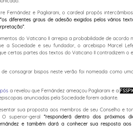
municado.
tre Fernández e Pagliarani, o cardeal propôs intercâmbio
“os diferentes graus de adesão exigidos pelos vários tex
erpretação”
.
mentos do Vaticano II arrepia a probabilidade de acordo 
ue a Sociedade e seu
fundador, o arcebispo Marcel Lef
que certas partes dos textos do Vaticano II contradizem o 
 de consagrar bispos neste verão foi nomeada como uma
após
a
revelou que Fernández ameaçou Pagliarani e a
FSSP
piscopais anunciadas pela Sociedade forem adiante.
resentar sua proposta aos membros de seu Conselho e to
. O superior-geral
“responderá dentro dos próximos di
ernández e também dará a conhecer sua resposta aos f