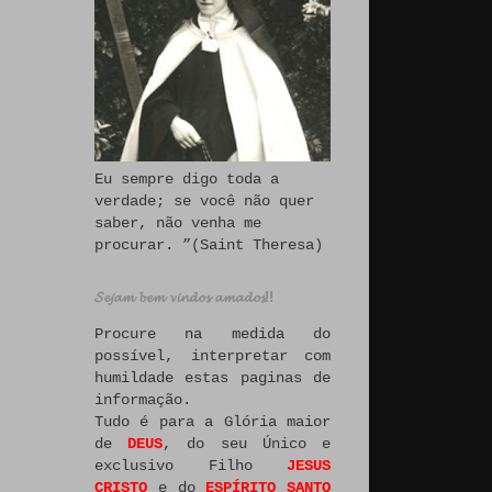
Eu sempre digo toda a
verdade; se você não quer
saber, não venha me
procurar. ”(Saint Theresa)
𝓢𝓮𝓳𝓪𝓶 𝓫𝓮𝓶 𝓿𝓲𝓷𝓭𝓸𝓼 𝓪𝓶𝓪𝓭𝓸𝓼!!
Procure na medida do
possível, interpretar com
humildade estas paginas de
informação.
Tudo é para a Glória maior
de
DEUS
, do seu Único e
exclusivo Filho
JESUS
CRISTO
e do
ESPÍRITO SANTO