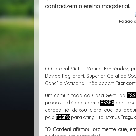
contradizem o ensino magisterial.
Palácio 
O Cardeal Víctor Manuel Fernández, pre
Davide Pagliarani, Superior Geral da So
Concílio Vaticano II não podem
“ser corr
Um comunicado da Casa Geral da
FSS
propôs o diálogo com a
FSSPX
para esc
cardeal já deixou claro que os docu
pela
FSSPX
para atingir tal status
“regul
“O Cardeal afirmou oralmente que, emb