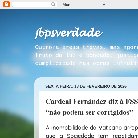
𝓳𝓫𝓹𝓼𝓿𝓮𝓻𝓭𝓪𝓭𝓮
Outrora éreis trevas, mas agor
fruto da luz é bondade, justiç
cumplicidade nas obras infrutí
SEXTA-FEIRA, 13 DE FEVEREIRO DE 2026
Cardeal Fernández diz à FSS
“não podem ser corrigidos”
A inamobilidade do Vaticano arre
que a Sociedade tem repetidame