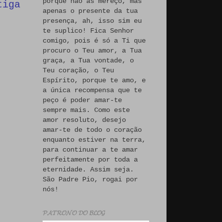
porque não às mereço, mas
tiga
apenas o presente da tua
presença, ah, isso sim eu
te suplico! Fica Senhor
comigo, pois é só a Ti que
procuro o Teu amor, a Tua
graça, a Tua vontade, o
Teu coração, o Teu
Espírito, porque te amo, e
a única recompensa que te
peço é poder amar-te
sempre mais. Como este
amor resoluto, desejo
amar-te de todo o coração
enquanto estiver na terra,
para continuar a te amar
perfeitamente por toda a
eternidade. Assim seja.
São Padre Pio, rogai por
nós!
𝓟𝓐𝓣𝓡𝓞𝓝𝓞 𝓓𝓞 𝓑𝓛𝓞𝓖