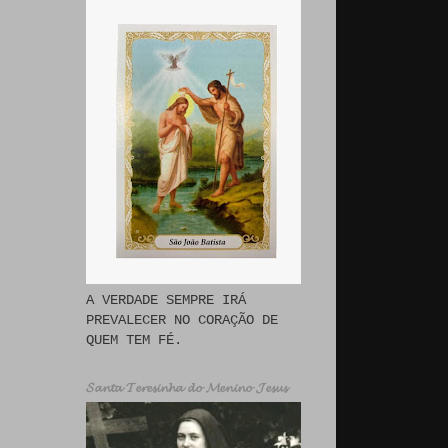
A VERDADE SEMPRE IRÁ
PREVALECER NO CORAÇÃO DE
QUEM TEM FÉ.
𝓢𝓪𝓷𝓽𝓪 𝓣𝓮𝓻𝓮𝓼𝓲𝓷𝓱𝓪 𝓭𝓸 𝓜𝓮𝓷𝓲𝓷𝓸 𝓙𝓮𝓼𝓾𝓼