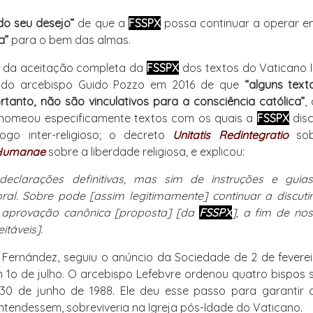
do seu desejo”
de que a
FSSPX
possa continuar a operar e
a”
para o bem das almas.
z da aceitação completa da
FSSPX
dos textos do Vaticano I
do
arcebispo Guido Pozzo
em 2016 de que
“alguns text
rtanto, não são vinculativos para a consciência católica”
,
zo nomeou especificamente textos com os quais a
FSSPX
disc
ogo inter-religioso; o decreto
Unitatis Redintegratio
so
Humanae
sobre a liberdade religiosa, e explicou:
eclarações definitivas, mas sim de instruções e guias
ral. Sobre pode [assim legitimamente] continuar a discutir
 aprovação canônica [proposta] [da
FSSPX
], a fim de no
itáveis].
r Fernández, seguiu o anúncio da Sociedade de 2 de fevere
 1o de julho. O arcebispo Lefebvre ordenou quatro bispos
30 de junho de 1988. Ele deu esse passo para garantir 
tendessem, sobreviveria na Igreja pós-Idade do Vaticano.