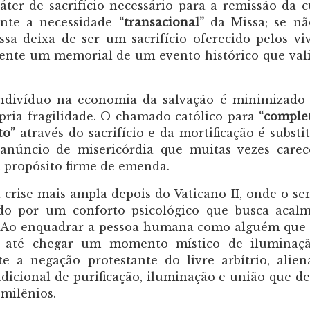
ter de sacrifício necessário para a remissão da c
ente a necessidade
“transacional”
da Missa; se nã
ssa deixa de ser um sacrifício oferecido pelos vi
mente um memorial de um evento histórico que val
ndivíduo na economia da salvação é minimizado
pria fragilidade. O chamado católico para
“comple
to”
através do sacrifício e da mortificação é substi
anúncio de misericórdia que muitas vezes care
propósito firme de emenda.
a crise mais ampla depois do Vaticano II, onde o se
ído por um conforto psicológico que busca acal
la. Ao enquadrar a pessoa humana como alguém que
até chegar um momento místico de iluminaçã
e a negação protestante do livre arbítrio, alie
adicional de purificação, iluminação e união que de
 milênios.