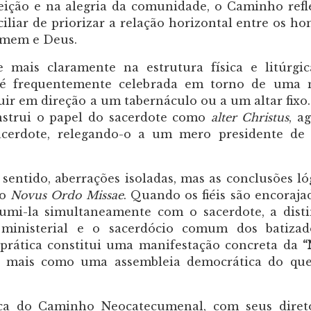
eição e na alegria da comunidade, o Caminho refl
liar de priorizar a relação horizontal entre os h
homem e Deus.
se mais claramente na estrutura física e litúrgi
e é frequentemente celebrada em torno de uma 
ir em direção a um tabernáculo ou a um altar fixo.
nstrui o papel do sacerdote como
alter Christus
, a
acerdote, relegando-o a um mero presidente de
entido, aberrações isoladas, mas as conclusões ló
o
Novus Ordo Missae
. Quando os fiéis são encoraja
umi-la simultaneamente com o sacerdote, a dist
 ministerial e o sacerdócio comum dos batiza
prática constitui uma manifestação concreta da
“
eja mais como uma assembleia democrática do q
ca do Caminho Neocatecumenal, com seus diretó