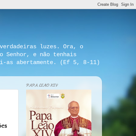
verdadeiras luzes. Ora, o
o Senhor, e não tenhais
i-as abertamente. (Ef 5, 8-11)
𝓟𝓐𝓟𝓐 𝓛𝓔𝓐̃𝓞 𝓧𝓘𝓥
ões