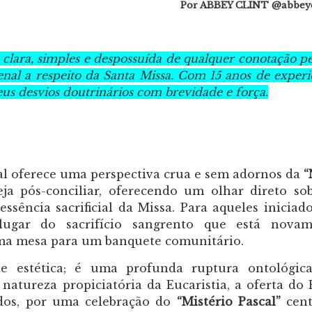
Por ABBEY CLINT @abbeyc
 clara, simples e despossuída de qualquer conotação pe
al a respeito da Santa Missa. Com 15 anos de experi
us desvios doutrinários com brevidade e força.
l oferece uma perspectiva crua e sem adornos da
“
ja pós-conciliar, oferecendo um olhar direto so
essência sacrificial da Missa. Para aqueles iniciad
gar do sacrifício sangrento que está novam
ma mesa para um banquete comunitário.
 estética; é uma profunda ruptura ontológica
 natureza propiciatória da Eucaristia, a oferta do 
ados, por uma celebração do
“Mistério Pascal”
cent