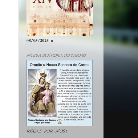
𝟎𝟖/𝟎𝟓/𝟐𝟎𝟐𝟓 𝐚
𝓝𝓞𝓢𝓢𝓐 𝓢𝓔𝓝𝓗𝓞𝓡𝓐 𝓓𝓞 𝓒𝓐𝓡𝓜𝓞
𝓡𝓞𝓖𝓐𝓘 𝓟𝓞𝓡 𝓝𝓞́𝓢!