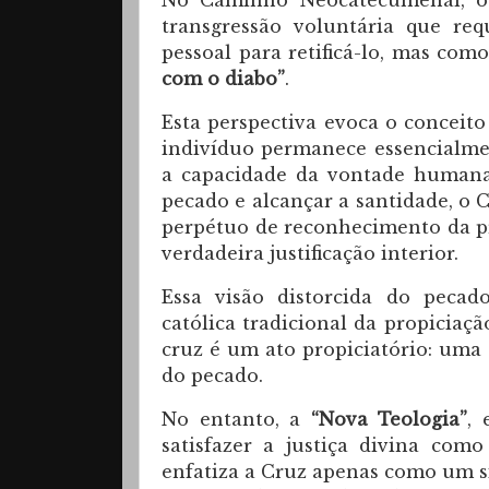
No Caminho Neocatecumenal, o
transgressão voluntária que re
pessoal para retificá-lo, mas co
com o diabo”
.
Esta perspectiva evoca o conceito
indivíduo permanece essencialme
a capacidade da vontade humana
pecado e alcançar a santidade, o C
perpétuo de reconhecimento da p
verdadeira justificação interior.
Essa visão distorcida do peca
católica tradicional da propiciação
cruz é um ato propiciatório: uma s
do pecado.
No entanto, a
“Nova Teologia”
, 
satisfazer a justiça divina co
enfatiza a Cruz apenas como um s