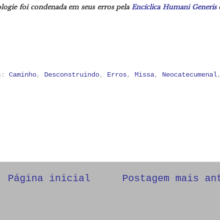
logie foi condenada em seus erros pela
Encíclica Humani Generis
as:
Caminho
,
Desconstruindo
,
Erros
,
Missa
,
Neocatecumenal
Página inicial
Postagem mais an