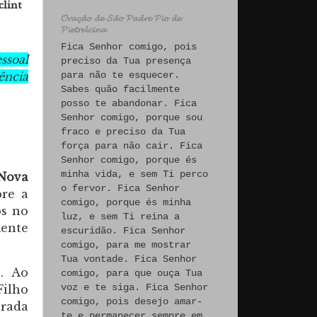
lint
𝓞𝓻𝓪𝓬̧𝓪̃𝓸 𝓭𝓮 𝓢𝓪̃𝓸 𝓟𝓪𝓭𝓻𝓮 𝓟𝓲𝓸 𝓭𝓮
𝓟𝓲𝓮𝓽𝓻𝓮𝓵𝓬𝓲𝓷𝓪
Fica Senhor comigo, pois
ssoal
preciso da Tua presença
ência
para não te esquecer.
Sabes quão facilmente
posso te abandonar. Fica
Senhor comigo, porque sou
fraco e preciso da Tua
força para não cair. Fica
Senhor comigo, porque és
minha vida, e sem Ti perco
Nova
o fervor. Fica Senhor
bre a
comigo, porque és minha
os no
luz, e sem Ti reina a
ente
escuridão. Fica Senhor
comigo, para me mostrar
Tua vontade. Fica Senhor
. Ao
comigo, para que ouça Tua
voz e te siga. Fica Senhor
Filho
comigo, pois desejo amar-
rada
te e permanecer sempre em