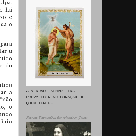
ulpa.
o há
vos e
ida o
 para
tar o
tuído
ce do
ntido
A VERDADE SEMPRE IRÁ
mar a
PREVALECER NO CORAÇÃO DE
“não
QUEM TEM FÉ.
o, o
nando
𝓢𝓪𝓷𝓽𝓪 𝓣𝓮𝓻𝓮𝓼𝓲𝓷𝓱𝓪 𝓭𝓸 𝓜𝓮𝓷𝓲𝓷𝓸 𝓙𝓮𝓼𝓾𝓼
finiu