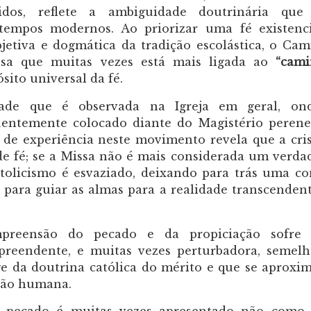
idos, reflete a ambiguidade doutrinária que
 tempos modernos. Ao priorizar uma fé existenc
jetiva e dogmática da tradição escolástica, o Ca
osa que muitas vezes está mais ligada ao
“cami
sito universal da fé.
idade que é observada na Igreja em geral, on
üentemente colocado diante do Magistério peren
s de experiência neste movimento revela que a cri
 de fé; se a Missa não é mais considerada um verda
catolicismo é esvaziado, deixando para trás uma c
para guiar as almas para a realidade transcenden
mpreensão do pecado e da propiciação sofre
reendente, e muitas vezes perturbadora, semel
e da doutrina católica do mérito e que se aproxi
ição humana.