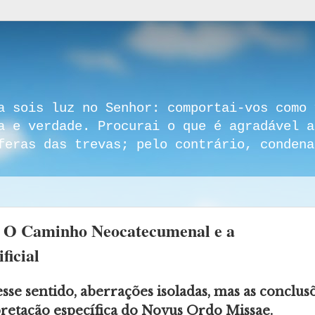
a sois luz no Senhor: comportai-vos como 
a e verdade. Procurai o que é agradável a
feras das trevas; pelo contrário, condena
 O Caminho Neocatecumenal e a
ficial
se sentido, aberrações isoladas, mas as conclus
pretação específica do Novus Ordo Missae.