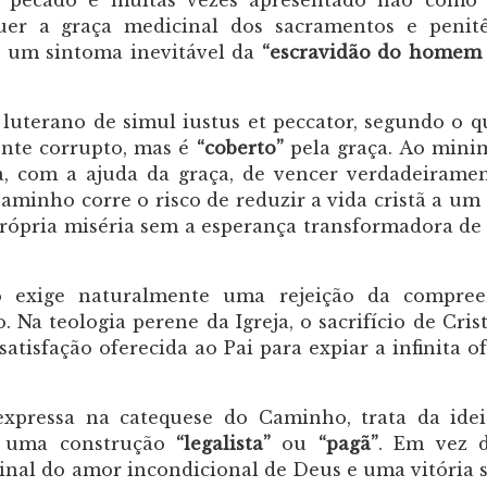
 pecado é muitas vezes apresentado não como
quer a graça medicinal dos sacramentos e penit
mo um sintoma inevitável da
“escravidão do homem
 luterano de simul iustus et peccator, segundo o q
nte corrupto, mas é
“coberto”
pela graça. Ao mini
, com a ajuda da graça, de vencer verdadeirame
aminho corre o risco de reduzir a vida cristã a um 
rópria miséria sem a esperança transformadora d
do exige naturalmente uma rejeição da compree
. Na teologia perene da Igreja, o sacrifício de Cris
atisfação oferecida ao Pai para expiar a infinita o
expressa na catequese do Caminho, trata da ide
mo uma construção
“legalista”
ou
“pagã”
. Em vez d
inal do amor incondicional de Deus e uma vitória 