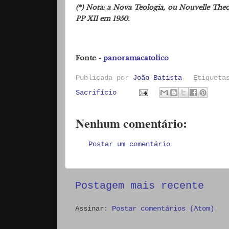
(*) Nota: a Nova Teologia, ou Nouvelle Theo
PP XII em 1950.
Fonte -
panoramacatolico
Publicada por
João Batista
Etiquet
Sacrifício
Nenhum comentário:
Postar um comentário
Postagem mais recente
Assinar:
Postar comentários (Atom)