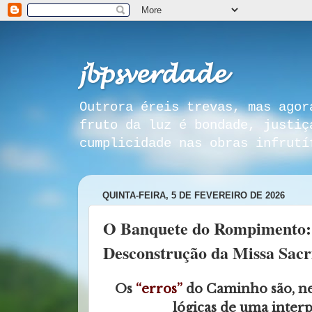
𝓳𝓫𝓹𝓼𝓿𝓮𝓻𝓭𝓪𝓭𝓮
Outrora éreis trevas, mas agor
fruto da luz é bondade, justiç
cumplicidade nas obras infrutí
QUINTA-FEIRA, 5 DE FEVEREIRO DE 2026
O Banquete do Rompimento:
Desconstrução da Missa Sacri
Os
“erros”
do Caminho são, nes
lógicas de uma inter