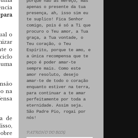
 uma
porque não às mereço, mas
apenas o presente da tua
ência
presença, ah, isso sim eu
 para
te suplico! Fica Senhor
comigo, pois é só a Ti que
procuro o Teu amor, a Tua
ual o
graça, a Tua vontade, o
mizar
Teu coração, o Teu
nte o
Espírito, porque te amo, e
a única recompensa que te
ciclo
peço é poder amar-te
e uma
sempre mais. Como este
amor resoluto, desejo
amar-te de todo o coração
nsão
enquanto estiver na terra,
to na
para continuar a te amar
fensa
perfeitamente por toda a
eternidade. Assim seja.
São Padre Pio, rogai por
ia de
nós!
isso,
sobre
𝓟𝓐𝓣𝓡𝓞𝓝𝓞 𝓓𝓞 𝓑𝓛𝓞𝓖