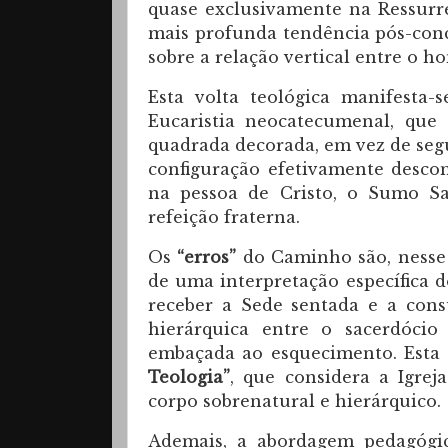
quase exclusivamente na Ressurr
mais profunda tendência pós-conci
sobre a relação vertical entre o 
Esta volta teológica manifesta-
Eucaristia neocatecumenal, qu
quadrada decorada, em vez de segu
configuração efetivamente desco
na pessoa de Cristo, o Sumo S
refeição fraterna.
Os
“erros”
do Caminho são, nesse s
de uma interpretação específica d
receber a Sede sentada e a cons
hierárquica entre o sacerdócio
embaçada ao esquecimento. Esta 
Teologia”
, que considera a Igr
corpo sobrenatural e hierárquico.
Ademais, a abordagem pedagógi