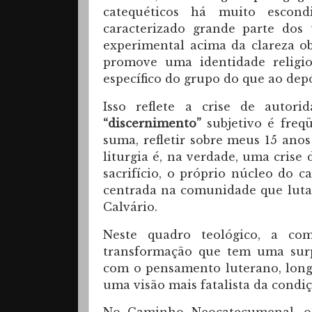
catequéticos há muito escond
caracterizado grande parte dos
experimental acima da clareza ob
promove uma identidade religi
específico do grupo do que ao depó
Isso reflete a crise de autor
“discernimento”
subjetivo é freq
suma, refletir sobre meus 15 ano
liturgia é, na verdade, uma crise
sacrifício, o próprio núcleo do 
centrada na comunidade que luta 
Calvário.
Neste quadro teológico, a co
transformação que tem uma surp
com o pensamento luterano, long
uma visão mais fatalista da cond