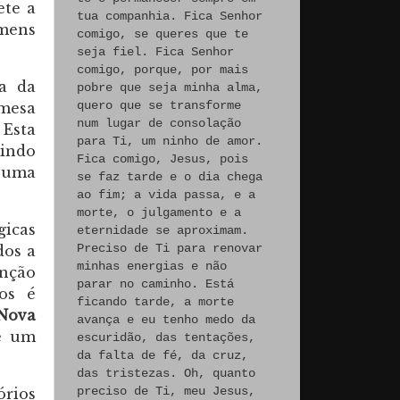
ete a
tua companhia. Fica Senhor
omens
comigo, se queres que te
seja fiel. Fica Senhor
comigo, porque, por mais
ca da
pobre que seja minha alma,
quero que se transforme
mesa
num lugar de consolação
 Esta
para Ti, um ninho de amor.
gindo
Fica comigo, Jesus, pois
 uma
se faz tarde e o dia chega
ao fim; a vida passa, e a
morte, o julgamento e a
gicas
eternidade se aproximam.
Preciso de Ti para renovar
dos a
minhas energias e não
inção
parar no caminho. Está
dos é
ficando tarde, a morte
Nova
avança e eu tenho medo da
ue um
escuridão, das tentações,
da falta de fé, da cruz,
das tristezas. Oh, quanto
preciso de Ti, meu Jesus,
rios