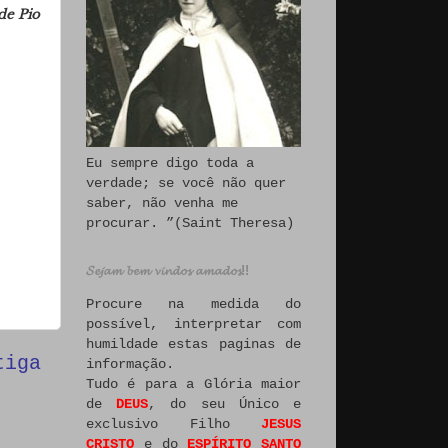
de Pio
,
Eu sempre digo toda a
verdade; se você não quer
saber, não venha me
procurar. ”(Saint Theresa)
𝓢𝓮𝓳𝓪𝓶 𝓫𝓮𝓶 𝓿𝓲𝓷𝓭𝓸𝓼 𝓪𝓶𝓪𝓭𝓸𝓼!!
Procure na medida do
possível, interpretar com
humildade estas paginas de
tiga
informação.
Tudo é para a Glória maior
de
DEUS
, do seu Único e
exclusivo Filho
JESUS
CRISTO
e do
ESPÍRITO SANTO