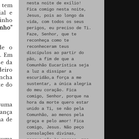
nesta noite de exílio!
 tem
Fica comigo nesta noite,
ial e
Jesus, pois ao longo da
minho
vida, com todos os seus
nho”
perigos, eu preciso de Ti.
Faze, Senhor, que te
reconheça como te
reconheceram teus
de o
discípulos ao partir do
e. Em
pão, a fim de que a
se da
Comunhão Eucarística seja
deiro
a luz a dissipar a
oncha
escuridão,a força a me
sustentar, a única alegria
te do
do meu coração. Fica
comigo, Senhor, porque na
hora da morte quero estar
 uma
unido a Ti, se não pela
hança
Comunhão, ao menos pela
ma de
graça e pelo amor! Fica
comigo, Jesus. Não peço
consolações divinas,